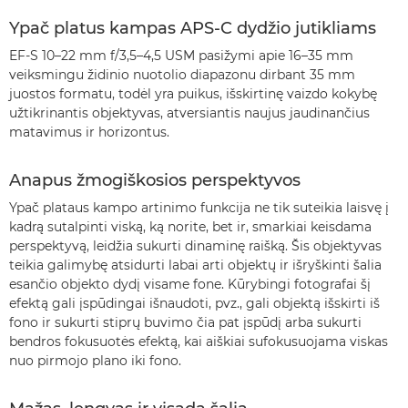
Ypač platus kampas APS-C dydžio jutikliams
EF-S 10–22 mm f/3,5–4,5 USM pasižymi apie 16–35 mm
veiksmingu židinio nuotolio diapazonu dirbant 35 mm
juostos formatu, todėl yra puikus, išskirtinę vaizdo kokybę
užtikrinantis objektyvas, atversiantis naujus jaudinančius
matavimus ir horizontus.
Anapus žmogiškosios perspektyvos
Ypač plataus kampo artinimo funkcija ne tik suteikia laisvę į
kadrą sutalpinti viską, ką norite, bet ir, smarkiai keisdama
perspektyvą, leidžia sukurti dinaminę raišką. Šis objektyvas
teikia galimybę atsidurti labai arti objektų ir išryškinti šalia
esančio objekto dydį visame fone. Kūrybingi fotografai šį
efektą gali įspūdingai išnaudoti, pvz., gali objektą išskirti iš
fono ir sukurti stiprų buvimo čia pat įspūdį arba sukurti
bendros fokusuotės efektą, kai aiškiai sufokusuojama viskas
nuo pirmojo plano iki fono.