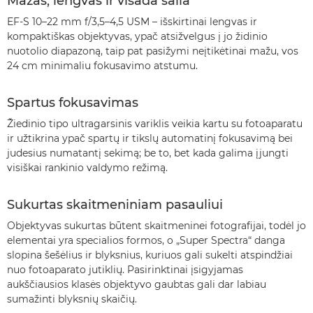
Mažas, lengvas ir visada šalia
EF-S 10–22 mm f/3,5–4,5 USM – išskirtinai lengvas ir
kompaktiškas objektyvas, ypač atsižvelgus į jo židinio
nuotolio diapazoną, taip pat pasižymi neįtikėtinai mažu, vos
24 cm minimaliu fokusavimo atstumu.
Spartus fokusavimas
Žiedinio tipo ultragarsinis variklis veikia kartu su fotoaparatu
ir užtikrina ypač spartų ir tikslų automatinį fokusavimą bei
judesius numatantį sekimą; be to, bet kada galima įjungti
visiškai rankinio valdymo režimą.
Sukurtas skaitmeniniam pasauliui
Objektyvas sukurtas būtent skaitmeninei fotografijai, todėl jo
elementai yra specialios formos, o „Super Spectra“ danga
slopina šešėlius ir blyksnius, kuriuos gali sukelti atspindžiai
nuo fotoaparato jutiklių. Pasirinktinai įsigyjamas
aukščiausios klasės objektyvo gaubtas gali dar labiau
sumažinti blyksnių skaičių.