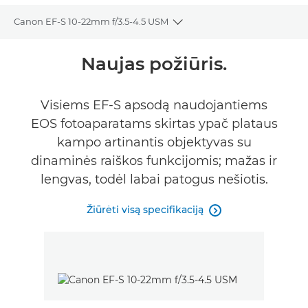
Canon EF-S 10-22mm f/3.5-4.5 USM
Toggle breadcrumbs
Bendrieji duomenys
Naujas požiūris.
Specifikacijos
Visiems EF-S apsodą naudojantiems
FIND A RETAILER
EOS fotoaparatams skirtas ypač plataus
kampo artinantis objektyvas su
dinaminės raiškos funkcijomis; mažas ir
lengvas, todėl labai patogus nešiotis.
Žiūrėti visą specifikaciją
