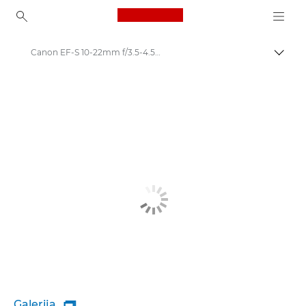
Canon Logo, back to ho
Canon EF-S 10-22mm f/3.5-4.5 USM - Lenses - Camera & Photo lenses
Perju
Canon
„Canon“ fotoaparatų objektyvai
Galerija
