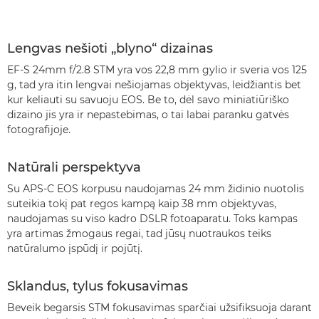
Lengvas nešioti „blyno“ dizainas
EF-S 24mm f/2.8 STM yra vos 22,8 mm gylio ir sveria vos 125
g, tad yra itin lengvai nešiojamas objektyvas, leidžiantis bet
kur keliauti su savuoju EOS. Be to, dėl savo miniatiūriško
dizaino jis yra ir nepastebimas, o tai labai paranku gatvės
fotografijoje.
Natūrali perspektyva
Su APS-C EOS korpusu naudojamas 24 mm židinio nuotolis
suteikia tokį pat regos kampą kaip 38 mm objektyvas,
naudojamas su viso kadro DSLR fotoaparatu. Toks kampas
yra artimas žmogaus regai, tad jūsų nuotraukos teiks
natūralumo įspūdį ir pojūtį.
Sklandus, tylus fokusavimas
Beveik begarsis STM fokusavimas sparčiai užsifiksuoja darant