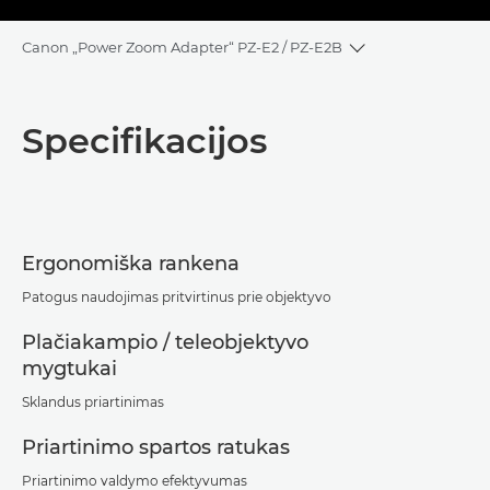
Canon „Power Zoom Adapter“ PZ-E2 / PZ-E2B
Toggle breadcru
Bendrieji duomenys
Specifikacijos
Specifikacijos
Ergonomiška rankena
Patogus naudojimas pritvirtinus prie objektyvo
Plačiakampio / teleobjektyvo
mygtukai
Sklandus priartinimas
Priartinimo spartos ratukas
Priartinimo valdymo efektyvumas