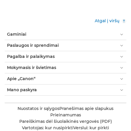
Atgal į viršų
Gaminiai
Paslaugos ir sprendimai
Pagalba ir palaikymas
Mokymasis ir švietimas
Apie „Canon“
Mano paskyra
Nuostatos ir sąlygos
Pranešimas apie slapukus
Prieinamumas
Pareiškimas dėl šiuolaikinės vergovės (PDF)
Vartotojas: kur nusipirkti
Verslui: kur pirkti