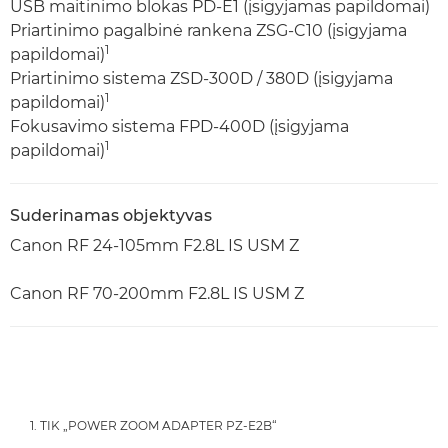
USB maitinimo blokas PD-E1 (įsigyjamas papildomai)
Priartinimo pagalbinė rankena ZSG-C10 (įsigyjama
1
papildomai)
Priartinimo sistema ZSD-300D / 380D (įsigyjama
1
papildomai)
Fokusavimo sistema FPD-400D (įsigyjama
1
papildomai)
Suderinamas objektyvas
Canon RF 24-105mm F2.8L IS USM Z
Canon RF 70-200mm F2.8L IS USM Z
1. TIK „POWER ZOOM ADAPTER PZ-E2B“