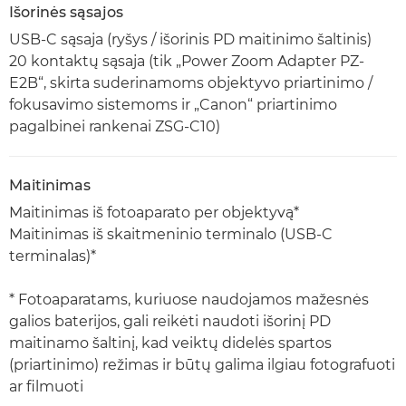
Išorinės sąsajos
USB-C sąsaja (ryšys / išorinis PD maitinimo šaltinis)
20 kontaktų sąsaja (tik „Power Zoom Adapter PZ-
E2B“, skirta suderinamoms objektyvo priartinimo /
fokusavimo sistemoms ir „Canon“ priartinimo
pagalbinei rankenai ZSG-C10)
Maitinimas
Maitinimas iš fotoaparato per objektyvą*
Maitinimas iš skaitmeninio terminalo (USB-C
terminalas)*
* Fotoaparatams, kuriuose naudojamos mažesnės
galios baterijos, gali reikėti naudoti išorinį PD
maitinamo šaltinį, kad veiktų didelės spartos
(priartinimo) režimas ir būtų galima ilgiau fotografuoti
ar filmuoti