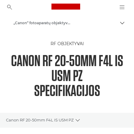
Canon Logo, back to ho
„Canon“ fotoaparatų objektyvai
Perju
Canon
RF OBJEKTYVAI
CANON RF 20-50MM F4L IS
USM PZ
SPECIFIKACIJOS
Canon RF 20-50mm F4L IS USM PZ
Toggle breadcrumbs