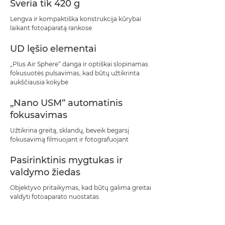
Sveria tik 420 g
Lengva ir kompaktiška konstrukcija kūrybai
laikant fotoaparatą rankose
UD lęšio elementai
„Plus Air Sphere“ danga ir optiškai slopinamas
fokusuotės pulsavimas, kad būtų užtikrinta
aukščiausia kokybė
„Nano USM“ automatinis
fokusavimas
Užtikrina greitą, sklandų, beveik begarsį
fokusavimą filmuojant ir fotografuojant
Pasirinktinis mygtukas ir
valdymo žiedas
Objektyvo pritaikymas, kad būtų galima greitai
valdyti fotoaparato nuostatas