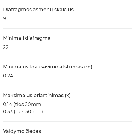
Diafragmos ašmenų skaičius
9
Minimali diafragma
22
Minimalus fokusavimo atstumas (m)
0,24
Maksimalus priartinimas (x)
0,14 (ties 20mm)
0,33 (ties 50mm)
Valdymo žiedas