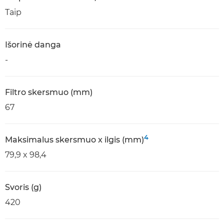
Taip
Išorinė danga
-
Filtro skersmuo (mm)
67
4
Maksimalus skersmuo x ilgis (mm)
79,9 x 98,4
Svoris (g)
420