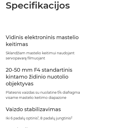
Bendrieji duomenys
Specifikacijos
Specifikacijos
Palaikymas
Vidinis elektroninis mastelio
keitimas
Sklandžiam mastelio keitimui naudojant
servopavarą filmuojant
20-50 mm F4 standartinis
kintamo židinio nuotolio
objektyvas
Platesnis vaizdas su nuolatine f/4 diafragma
visame mastelio keitimo diapazone
Vaizdo stabilizavimas
1
2
Iki 6 padalų optinis
, 8 padalų jungtinis