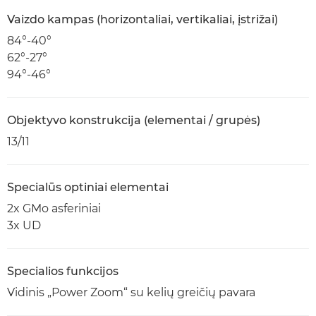
Vaizdo kampas (horizontaliai, vertikaliai, įstrižai)
84°-40°
62°-27°
94°-46°
Objektyvo konstrukcija (elementai / grupės)
13/11
Specialūs optiniai elementai
2x GMo asferiniai
3x UD
Specialios funkcijos
Vidinis „Power Zoom“ su kelių greičių pavara