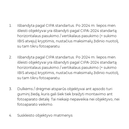
Išbandyta pagal CIPA standartus. Po 2024 m. liepos mėn.
išleisti objektyvai yra išbandyti pagal CIPA-2024 standartą
horizontalaus pasukimo / vertikalaus pasukimo (+ sukimo
IBIS atveju) kryptimis, nustačius maksimalų židinio nuotolį,
su tam tikru fotoaparatu.
Išbandyta pagal CIPA standartus. Po 2024 m. liepos mėn.
išleisti objektyvai yra išbandyti pagal CIPA-2024 standartą
horizontalaus pasukimo / vertikalaus pasukimo (+ sukimo
IBIS atveju) kryptimis, nustačius maksimalų židinio nuotolį,
su tam tikru fotoaparatu.
Dulkėms / drėgmei atsparūs objektyvai ant apsodo turi
guminį žiedą, kuris gali šiek tiek braižyti montavimo ant
fotoaparato detalę. Tai niekaip nepaveikia nei objektyvo, nei
fotoaparato veikimo.
Suskleisto objektyvo matmenys