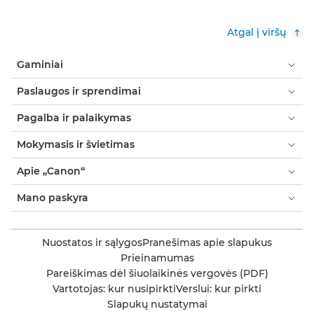
Atgal į viršų
Gaminiai
Paslaugos ir sprendimai
Pagalba ir palaikymas
Mokymasis ir švietimas
Apie „Canon“
Mano paskyra
Nuostatos ir sąlygos
Pranešimas apie slapukus
Prieinamumas
Pareiškimas dėl šiuolaikinės vergovės (PDF)
Vartotojas: kur nusipirkti
Verslui: kur pirkti
Slapukų nustatymai