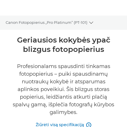
Canon Fotopopierius „Pro Platinum“ (PT-101)
Toggle breadcru
Bendrieji duomenys
Geriausios kokybės ypač
blizgus fotopopierius
Specifikacijos
Profesionalams spausdinti tinkamas
fotopopierius – puiki spausdinamų
nuotraukų kokybė ir atsparumas
aplinkos poveikiui. Šis blizgus storas
popierius, leidžiantis atkurti plačią
spalvų gamą, išplečia fotografų kūrybos
galimybes.
Žiūrėti visą specifikaciją
