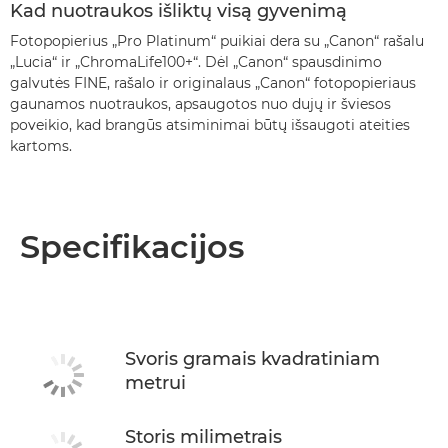
Kad nuotraukos išliktų visą gyvenimą
Fotopopierius „Pro Platinum“ puikiai dera su „Canon“ rašalu
„Lucia“ ir „ChromaLife100+“. Dėl „Canon“ spausdinimo
galvutės FINE, rašalo ir originalaus „Canon“ fotopopieriaus
gaunamos nuotraukos, apsaugotos nuo dujų ir šviesos
poveikio, kad brangūs atsiminimai būtų išsaugoti ateities
kartoms.
Specifikacijos
Svoris gramais kvadratiniam
metrui
Storis milimetrais