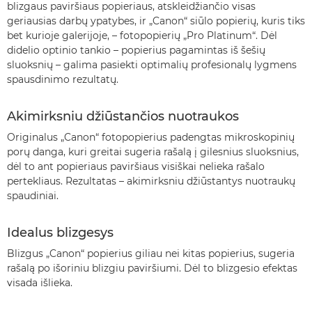
blizgaus paviršiaus popieriaus, atskleidžiančio visas
geriausias darbų ypatybes, ir „Canon“ siūlo popierių, kuris tiks
bet kurioje galerijoje, – fotopopierių „Pro Platinum“. Dėl
didelio optinio tankio – popierius pagamintas iš šešių
sluoksnių – galima pasiekti optimalių profesionalų lygmens
spausdinimo rezultatų.
Akimirksniu džiūstančios nuotraukos
Originalus „Canon“ fotopopierius padengtas mikroskopinių
porų danga, kuri greitai sugeria rašalą į gilesnius sluoksnius,
dėl to ant popieriaus paviršiaus visiškai nelieka rašalo
pertekliaus. Rezultatas – akimirksniu džiūstantys nuotraukų
spaudiniai.
Idealus blizgesys
Blizgus „Canon“ popierius giliau nei kitas popierius, sugeria
rašalą po išoriniu blizgiu paviršiumi. Dėl to blizgesio efektas
visada išlieka.