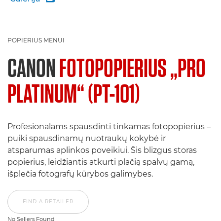
POPIERIUS MENUI
CANON
FOTOPOPIERIUS „PRO
PLATINUM“ (PT-101)
Profesionalams spausdinti tinkamas fotopopierius –
puiki spausdinamų nuotraukų kokybė ir
atsparumas aplinkos poveikiui. Šis blizgus storas
popierius, leidžiantis atkurti plačią spalvų gamą,
išplečia fotografų kūrybos galimybes.
FIND A RETAILER
No Sellers Found