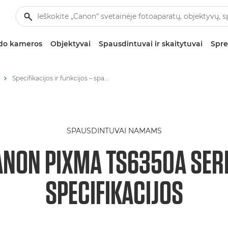
zdo kameros
Objektyvai
Spausdintuvai ir skaitytuvai
Spre
Specifikacijos ir funkcijos – spausdintuvas „PIXMA TS6350a“
SPAUSDINTUVAI NAMAMS
NON PIXMA TS6350A SER
SPECIFIKACIJOS