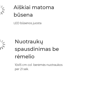
Aiškiai matoma
būsena
LED būsenos juosta
Nuotraukų
spausdinimas be
rėmelio
10x15 cm col. berėmės nuotraukos
per 21 sek.