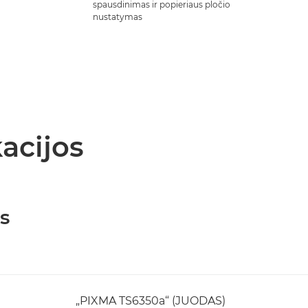
spausdinimas ir popieriaus pločio
nustatymas
acijos
s
„PIXMA TS6350a“ (JUODAS)