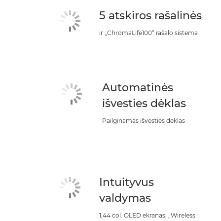
5 atskiros rašalinės
ir „ChromaLife100“ rašalo sistema
Automatinės
išvesties dėklas
Pailginamas išvesties dėklas
Intuityvus
valdymas
1,44 col. OLED ekranas, „Wireless