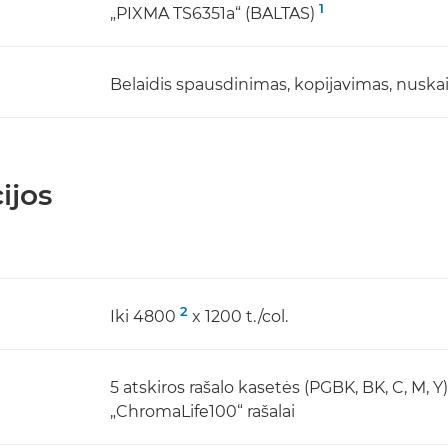
1
„PIXMA TS6351a“ (BALTAS)
Belaidis spausdinimas, kopijavimas, nuska
ijos
2
Iki 4800
x 1200 t./col.
5 atskiros rašalo kasetės (PGBK, BK, C, M, Y)
„ChromaLife100“ rašalai