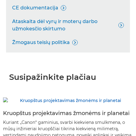
CE dokumentacija

Ataskaita dėl vyrų ir moterų darbo

užmokesčio skirtumo
Žmogaus teisių politika

Susipažinkite plačiau
Kruopštus projektavimas žmonėms ir planetai
Kuriant „Canon“ gaminius, svarbi kiekviena smulkmena, o
mūsų inžinieriai kruopščiai tikrina kiekvieną milimetrą,
vertindami naudojimo patogumą, poveikį aplinkai ir veikimą.