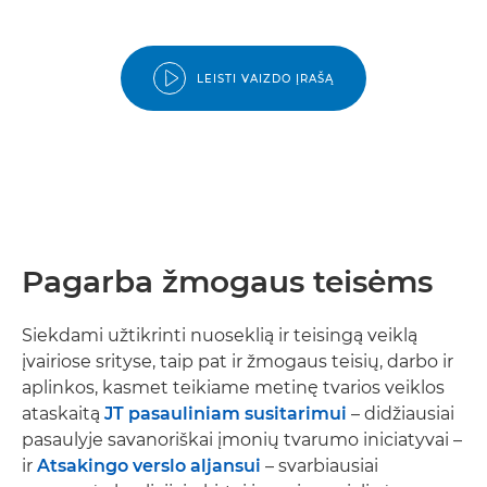
LEISTI VAIZDO ĮRAŠĄ
Pagarba žmogaus teisėms
Siekdami užtikrinti nuoseklią ir teisingą veiklą
įvairiose srityse, taip pat ir žmogaus teisių, darbo ir
aplinkos, kasmet teikiame metinę tvarios veiklos
ataskaitą
JT pasauliniam susitarimui
– didžiausiai
pasaulyje savanoriškai įmonių tvarumo iniciatyvai –
ir
Atsakingo verslo aljansui
– svarbiausiai