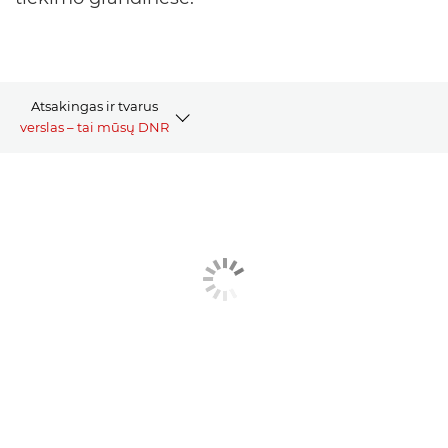
Atsakingas ir tvarus
verslas – tai mūsų DNR
PAGARBA ŽMOGAUS TEISĖMS
ATITIKTIS IR POLITIKA
SUSIPAŽINKITE PLAČIAU
SUSISIEKITE SU MUMIS