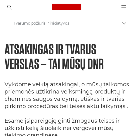
Canon Logo, back to ho
Tvarumo požiūris ir iniciatyvos
Perju
Canon
ATSAKINGAS IR TVARUS
Darnus vystymasis ir iniciatyvos
VERSLAS – TAI MŪSŲ DNR
Vykdome veiklą atsakingai, o mūsų taikomos
priemonės užtikrina veiksmingą produktų ir
cheminės saugos valdymą, etiškas ir tvarias
pirkimo procedūras bei teisės aktų laikymąsi.
Esame įsipareigoję ginti žmogaus teises ir
užkirsti kelią šiuolaikinei vergovei mūsų
tiekimo grandinėse.