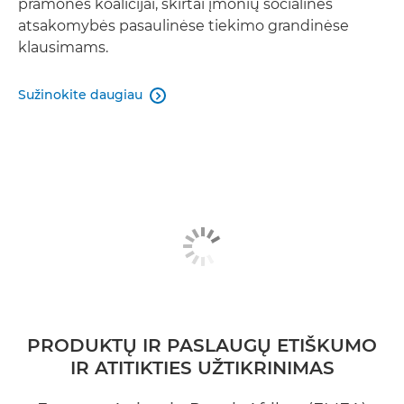
pramonės koalicijai, skirtai įmonių socialinės
atsakomybės pasaulinėse tiekimo grandinėse
klausimams.
Sužinokite daugiau

PRODUKTŲ IR PASLAUGŲ ETIŠKUMO
IR ATITIKTIES UŽTIKRINIMAS