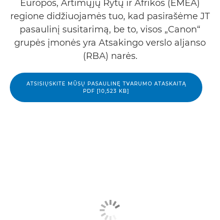
Europos, Artimųjų Rytų ir Afrikos (EMEA)
regione didžiuojamės tuo, kad pasirašėme JT
pasaulinį susitarimą, be to, visos „Canon“
grupės įmonės yra Atsakingo verslo aljanso
(RBA) narės.
ATSISIŲSKITE MŪSŲ PASAULINĘ TVARUMO ATASKAITĄ
PDF [10,523 KB]