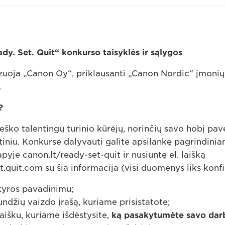
dy. Set. Quit“ konkurso taisyklės ir sąlygos
uoja „Canon Oy“, priklausanti „Canon Nordic“ įmonių
.
?
ško talentingų turinio kūrėjų, norinčių savo hobį pave
iniu. Konkurse dalyvauti galite apsilankę pagrindini
yje canon.lt/ready-set-quit ir nusiuntę el. laišką
.quit.com su šia informacija (visi duomenys liks konfi
kyros pavadinimu;
ndžių vaizdo įrašą, kuriame prisistatote;
aišku, kuriame išdėstysite,
ką pasakytumėte savo dar