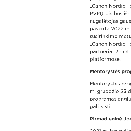
„Canon Nordic“ p
PVM). Jis bus i
nugalėtojas gaus
paskirta 2022 m.
susirinkimo metu
„Canon Nordic“ p
partneriai 2 met
platformose.
Mentorystės pro
Mentorystės prog
m. gruodžio 23 d
programas anglų 
gali kisti.
Pirmadieninė Jo