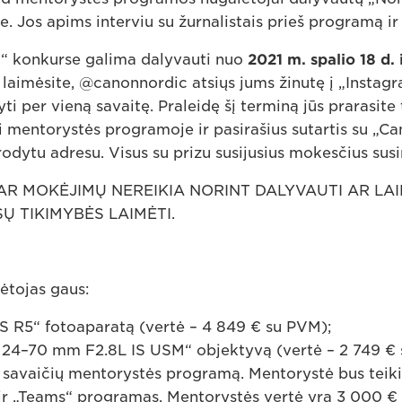
. Jos apims interviu su žurnalistais prieš programą ir 
t“ konkurse galima dalyvauti nuo
2021 m. spalio 18 d. 
 laimėsite, @canonnordic atsiųs jums žinutę į „Instagra
ti per vieną savaitę. Praleidę šį terminą jūs prarasite t
i mentorystės programoje ir pasirašius sutartis su „Ca
urodytu adresu. Visus su prizu susijusius mokesčius sus
AR MOKĖJIMŲ NEREIKIA NORINT DALYVAUTI AR LAIM
Ų TIKIMYBĖS LAIMĖTI.
ėtojas gaus:
 R5“ fotoaparatą (vertė – 4 849 € su PVM);
 24–70 mm F2.8L IS USM“ objektyvą (vertė – 2 749 €
 savaičių mentorystės programą. Mentorystė bus teik
ir „Teams“ programas. Mentorystės vertė yra 3 000 €