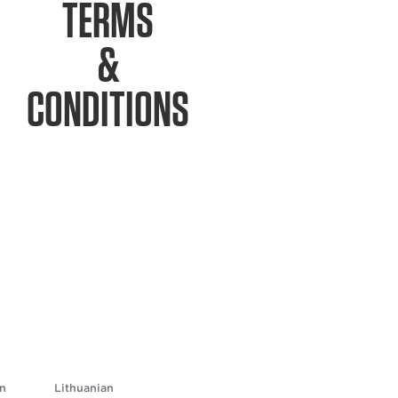
TERMS
&
CONDITIONS
n
Lithuanian