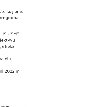
uteiks jiems
 programa.
L IS USM“
bjektyvų
ga lieka
vaičių
nį 2022 m.