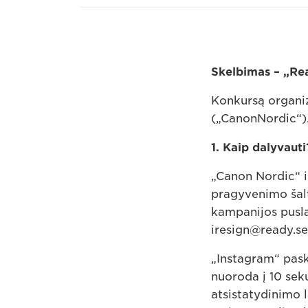
Skelbimas – „Rea
Konkursą organiz
(„CanonNordic“)
1. Kaip dalyvauti
„Canon Nordic“ ie
pragyvenimo šalt
kampanijos puslap
iresign@ready.set
„Instagram“ pas
nuoroda į 10 seku
atsistatydinimo l