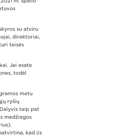
(2021 m. spalio
ietuvos
skyros su atviru
jai, direktoriai,
uri teisės
kai. Jei esate
ones, todėl
rogramos metu
ųjų ryšių
Dalyvis taip pat
mos medžiagos
ius).
atvirtina, kad jis