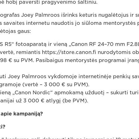
bė hobį paversti pragyvenimo šaltiniu.
ografas Joey Palmroos išrinks keturis nugalėtojus ir s
 savaites internetu naudotis jo siūloma mentorystės
ėtojas gaus:
S R5“ fotoaparatą ir vieną „Canon RF 24–70 mm F2.8
 vertė, remiantis https://store.canon.fi nurodytomis o
598 € su PVM. Pasibaigus mentorystės programai įran
ti Joey Palmroos vykdomoje internetinėje penkių sa
gramoje (vertė – 3 000 € su PVM).
ieną „Canon Nordic“ apmokamą užduotį – sukurti turi
nijai už 3 000 € atlygį (be PVM).
i apie kampaniją?
ti?