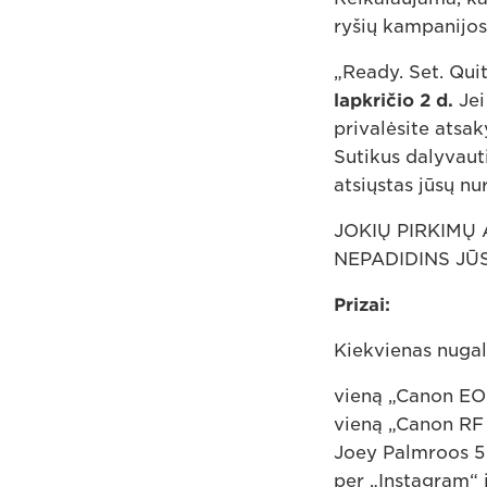
ryšių kampanijose
„Ready. Set. Qui
lapkričio 2 d.
Jei
privalėsite atsaky
Sutikus dalyvaut
atsiųstas jūsų n
JOKIŲ PIRKIMŲ 
NEPADIDINS JŪS
Prizai:
Kiekvienas nugal
vieną „Canon EOS
vieną „Canon RF
Joey Palmroos 5
per „Instagram“ 