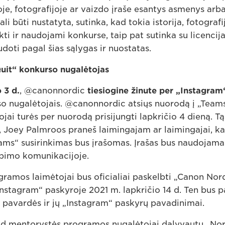
orijoje, fotografijoje ar vaizdo įraše esantys asmenys ar
li būti nustatyta, sutinka, kad tokia istorija, fotografi
kti ir naudojami konkurse, taip pat sutinka su licencija
udoti pagal šias sąlygas ir nuostatas.
Quit“ konkurso nugalėtojas
 3 d.
, @canonnordic
tiesiogine žinute per „Instagram
so nugalėtojais. @canonnordic atsiųs nuorodą į „Teams
ojai turės per nuorodą prisijungti lapkričio 4 dieną. T
Joey Palmroos praneš laimingajam ar laimingajai, kad 
eams“ susirinkimas bus įrašomas. Įrašas bus naudojam
lbimo komunikacijoje.
ramos laimėtojai bus oficialiai paskelbti „Canon Nor
stagram“ paskyroje 2021 m. lapkričio 14 d. Ten bus pa
, pavardės ir jų „Instagram“ paskyrų pavadinimai.
d mentorystės programos nugalėtojai dalyvautų „Nor