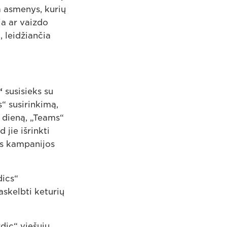
ba asmenys, kurių
ja ar vaizdo
, leidžiančia
“
susisieks su
“ susirinkimą,
ą dieną, „Teams“
jie išrinkti
as kampanijos
dics“
skelbti keturių
dic“ viešųjų