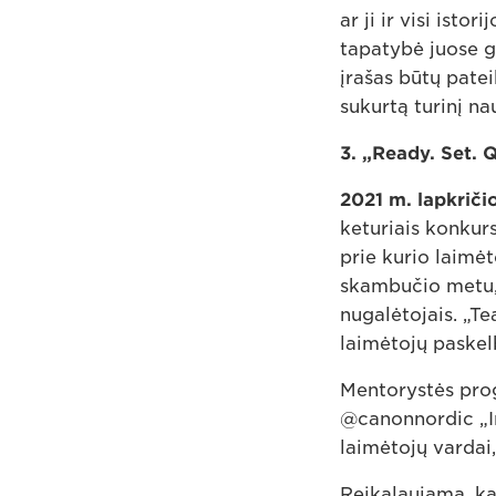
ar ji ir visi ist
tapatybė juose ga
įrašas būtų patei
sukurtą turinį na
3. „Ready. Set. 
2021 m. lapkričio
keturiais konkur
prie kurio laimėt
skambučio metu, 
nugalėtojais. „T
laimėtojų paske
Mentorystės prog
@canonnordic „In
laimėtojų vardai
Reikalaujama, ka