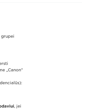
 grupei
rsti
ame „Canon“
dencialūs):
bdaviui
, jei