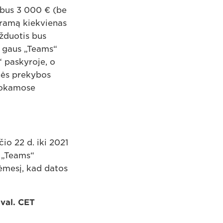
 bus 3 000 € (be
gramą kiekvienas
Užduotis bus
“ gaus „Teams“
“ paskyroje, o
nės prekybos
 mokamose
o 22 d. iki 2021
 „Teams“
ėmesį, kad datos
val. CET