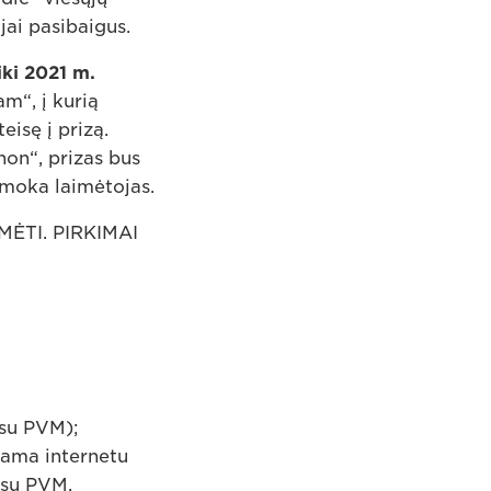
jai pasibaigus.
iki 2021 m.
m“, į kurią
eisę į prizą.
non“, prizas bus
imoka laimėtojas.
ĖTI. PIRKIMAI
 su PVM);
iama internetu
 su PVM.