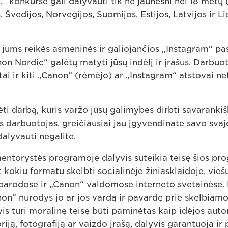
.“ konkurse gali dalyvauti tik ne jaunesni nei 18 metų 
, Švedijos, Norvegijos, Suomijos, Estijos, Latvijos ir L
, jums reikės asmeninės ir galiojančios „Instagram“ pa
non Nordic“ galėtų matyti jūsų indėlį ir įrašus. Darbuoto
ai ir kiti „Canon“ (rėmėjo) ar „Instagram“ atstovai net
ėti darbą, kuris varžo jūsų galimybes dirbti savarankiš
 darbuotojas, greičiausiai jau įgyvendinate savo svaj
alyvauti negalite.
ntorystės programoje dalyvis suteikia teisę šios p
t kokiu formatu skelbti socialinėje žiniasklaidoje, vieš
parodose ir „Canon“ valdomose interneto svetainėse. 
non“ nurodys jo ar jos vardą ir pavardę prie skelbia
is turi moralinę teisę būti paminėtas kaip idėjos autor
iją, fotografiją ar vaizdo įrašą, dalyvis garantuoja ir p