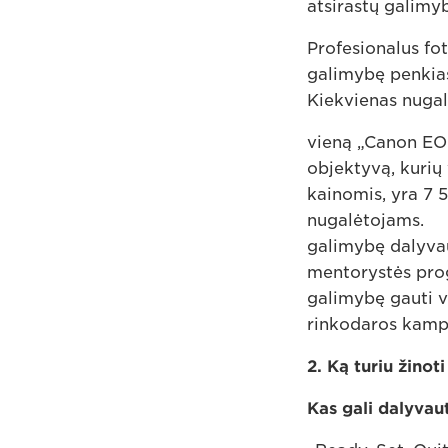
atsirastų galimy
Profesionalus fot
galimybę penkias
Kiekvienas nugal
vieną „Canon EO
objektyvą, kurių
kainomis, yra 7 
nugalėtojams.
galimybę dalyvau
mentorystės pro
galimybę gauti v
rinkodaros kampa
2. Ką turiu žinot
Kas gali dalyvau