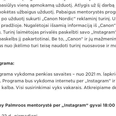
asiūlys vieną apmokamą užduotį. Atlygis už šį darbą
šmokėtas užbaigus užduotį. Pabaigus mentorystės pro
 po užduotį sukurti „Canon Nordic“ reklaminį turinį. 
 pradžioje. Nugalėtojai išsamią informaciją iš „Canon
. Turinį laimėtojas privalės paskelbti savo „Instagram
askelbs jį pakartotinai. Be to, „Canon“ ir jų mažmeni
us nuo įkėlimo turi teisę naudoti turinį nuosavose ir
grama:
rama vykdoma penkias savaites – nuo 2021 m. lapkriči
. Programa bus vykdoma internetu per „Instagram“ ir
kalba. Visi susirinkimai vyks vakarais. Atkreipiame d
ey Palmroos mentorystė per „Instagram“ gyvai 18:00 