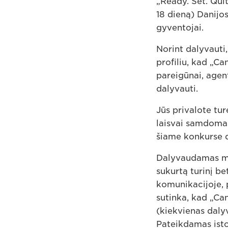
„Ready. Set. Quit
18 dieną) Danijos
gyventojai.
Norint dalyvauti
profiliu, kad „Ca
pareigūnai, agent
dalyvauti.
Jūs privalote tur
laisvai samdomas
šiame konkurse d
Dalyvaudamas me
sukurtą turinį be
komunikacijoje, 
sutinka, kad „Ca
(kiekvienas dalyv
Pateikdamas istor