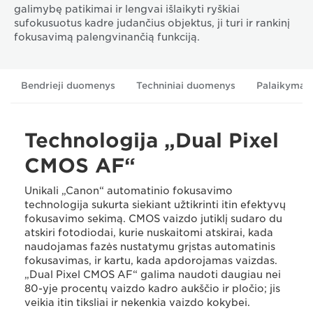
galimybę patikimai ir lengvai išlaikyti ryškiai
sufokusuotus kadre judančius objektus, ji turi ir rankinį
fokusavimą palengvinančią funkciją.
Bendrieji duomenys
Techniniai duomenys
Palaikymas
Technologija „Dual Pixel
CMOS AF“
Unikali „Canon“ automatinio fokusavimo
technologija sukurta siekiant užtikrinti itin efektyvų
fokusavimo sekimą. CMOS vaizdo jutiklį sudaro du
atskiri fotodiodai, kurie nuskaitomi atskirai, kada
naudojamas fazės nustatymu grįstas automatinis
fokusavimas, ir kartu, kada apdorojamas vaizdas.
„Dual Pixel CMOS AF“ galima naudoti daugiau nei
80-yje procentų vaizdo kadro aukščio ir pločio; jis
veikia itin tiksliai ir nekenkia vaizdo kokybei.