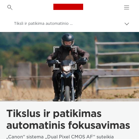
Canon Logo, back to h
Tiksli ir patikima automatinio fokusavimo vaizdo kamera
Perju
lanky
Canon
kelią
Vaizdo kameros
Tikslus ir patikimas
automatinis fokusavimas
„Canon“ sistema „Dual Pixel CMOS AF“ suteikia