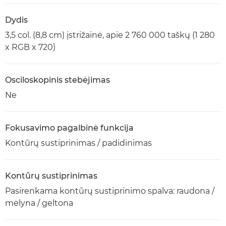
Dydis
3,5 col. (8,8 cm) įstrižainė, apie 2 760 000 taškų (1 280
x RGB x 720)
Osciloskopinis stebėjimas
Ne
Fokusavimo pagalbinė funkcija
Kontūrų sustiprinimas / padidinimas
Kontūrų sustiprinimas
Pasirenkama kontūrų sustiprinimo spalva: raudona /
mėlyna / geltona