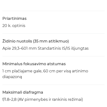
Priartinimas
20 k. optinis
Židinio nuotolis (35 mm atitikmuo)
Apie 29,3–601 mm Standartinis IS/IS išjungtas
Minimalus fokusavimo atstumas
1 cm plačiajame gale, 60 cm per visą artinimo
diapazoną
Maksimali diafragma
f/1.8–2,8 (AV pirmenybės ir rankinis režimai)