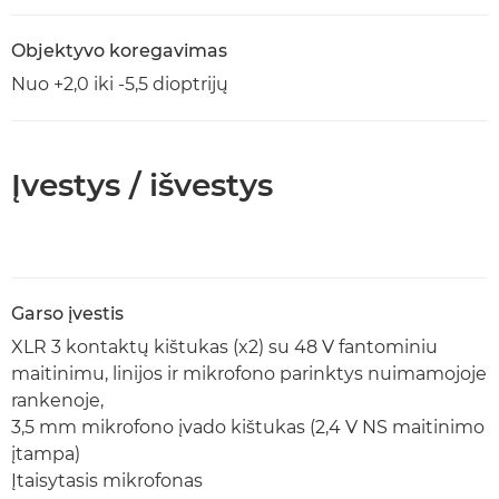
Objektyvo koregavimas
Nuo +2,0 iki -5,5 dioptrijų
Įvestys / išvestys
Garso įvestis
XLR 3 kontaktų kištukas (x2) su 48 V fantominiu
maitinimu, linijos ir mikrofono parinktys nuimamojoje
rankenoje,
3,5 mm mikrofono įvado kištukas (2,4 V NS maitinimo
įtampa)
Įtaisytasis mikrofonas