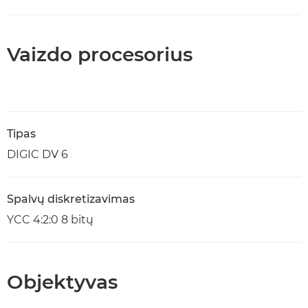
Vaizdo procesorius
Tipas
DIGIC DV 6
Spalvų diskretizavimas
YCC 4:2:0 8 bitų
Objektyvas