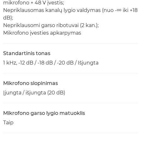
mikrofono + 48 V įvestis;
Nepriklausomas kanalų lygio valdymas (nuo -∞ iki +18
dB);
Nepriklausomi garso ribotuvai (2 kan.);
Mikrofono įvesties apkarpymas
Standartinis tonas
1 kHz, -12 dB / -18 dB / -20 dB / Išjungta
Mikrofono slopinimas
Įjungta / išjungta (20 dB)
Mikrofono garso lygio matuoklis
Taip