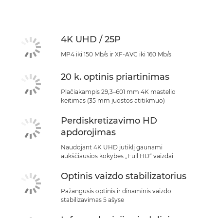
Specifikacijos
Palaikymas
4K UHD / 25P
MP4 iki 150 Mb/s ir XF-AVC iki 160 Mb/s
20 k. optinis priartinimas
Plačiakampis 29,3–601 mm 4K mastelio
keitimas (35 mm juostos atitikmuo)
Perdiskretizavimo HD
apdorojimas
Naudojant 4K UHD jutiklį gaunami
aukščiausios kokybės „Full HD“ vaizdai
Optinis vaizdo stabilizatorius
Pažangusis optinis ir dinaminis vaizdo
stabilizavimas 5 ašyse