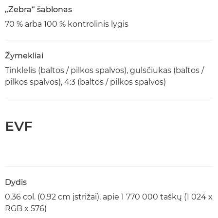
„Zebra“ šablonas
70 % arba 100 % kontrolinis lygis
Žymekliai
Tinklelis (baltos / pilkos spalvos), gulsčiukas (baltos /
pilkos spalvos), 4:3 (baltos / pilkos spalvos)
EVF
Dydis
0,36 col. (0,92 cm įstrižai), apie 1 770 000 taškų (1 024 x
RGB x 576)