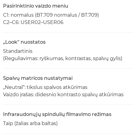
Pasirinktinio vaizdo meniu
C1: normalus (BT.709 normalus / BT.709)
C2–C6: USER02–USER06
„Look“ nuostatos
Standartinis
(Reguliavimas: ryškumas, kontrastas, spalvų gylis)
Spalvų matricos nustatymai
„Neutral“: tikslus spalvos atkūrimas
Vaizdo įrašas: didesnio kontrasto spalvų atkūrimas
Infraraudonųjų spindulių filmavimo režimas
Taip (žalias arba baltas)