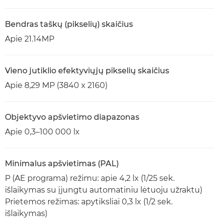
Bendras taškų (pikselių) skaičius
Apie 21.14MP
Vieno jutiklio efektyviųjų pikselių skaičius
Apie 8,29 MP (3840 x 2160)
Objektyvo apšvietimo diapazonas
Apie 0,3–100 000 lx
Minimalus apšvietimas (PAL)
P (AE programa) režimu: apie 4,2 lx (1/25 sek.
išlaikymas su įjungtu automatiniu lėtuoju užraktu)
Prietemos režimas: apytiksliai 0,3 lx (1/2 sek.
išlaikymas)