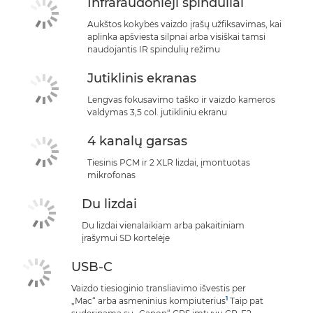
Infraraudonieji spinduliai
Aukštos kokybės vaizdo įrašų užfiksavimas, kai
aplinka apšviesta silpnai arba visiškai tamsi
naudojantis IR spindulių režimu
Jutiklinis ekranas
Lengvas fokusavimo taško ir vaizdo kameros
valdymas 3,5 col. jutikliniu ekranu
4 kanalų garsas
Tiesinis PCM ir 2 XLR lizdai, įmontuotas
mikrofonas
Du lizdai
Du lizdai vienalaikiam arba pakaitiniam
įrašymui SD kortelėje
USB-C
Vaizdo tiesioginio transliavimo išvestis per
1
„Mac“ arba asmeninius kompiuterius
Taip pat