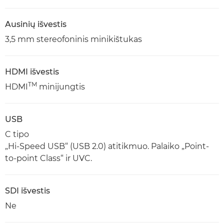
Ausinių išvestis
3,5 mm stereofoninis minikištukas
HDMI išvestis
TM
HDMI
minijungtis
USB
C tipo
„Hi-Speed USB“ (USB 2.0) atitikmuo. Palaiko „Point-
to-point Class“ ir UVC.
SDI išvestis
Ne