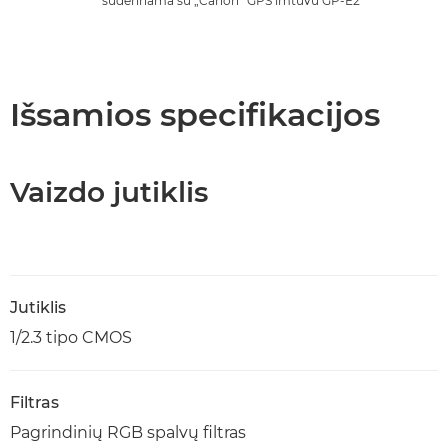
suderinama su „Canon“ GPS imtuvu GP-E2
Išsamios specifikacijos
Vaizdo jutiklis
Jutiklis
1/2.3 tipo CMOS
Filtras
Pagrindinių RGB spalvų filtras