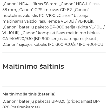
„Canon“ ND4-L filtras 58 mm, „Canon“ ND8-L filtras
58 mm, „Canon“ GPS imtuvas GP-E2, „Canon“
nuotolinis valdiklis RC-V100, „Canon“ baterija
maitinama vaizdo įrašų lempa VL-10Li / VL-10LiII,
„Canon“ baterijų paketo BP-900 serija (skirta VL-10Li /
VL-10LiII), „Canon“ kompaktiškas maitinimo blokas
CA-910/920/930 (BP-900 serijos baterijoms įkrauti),
„Canon“ sąsajos kabelis IFC-300PCU/S / IFC-400PCU
Maitinimo šaltinis
Maitinimo šaltinis (baterija)
„Canon“ baterijų paketas BP-820 (pridedamas) BP-
828 (pasirenkamas)