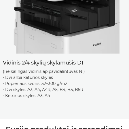
Vidinis 2/4 skylių skylamušis D1
(Reikalingas vidinis apipavidalintuvas N1)
• Dvi arba keturios skylės
• Popieriaus svoris: 52–300 g/m2
• Dvi skylės: A3, A4, A4R, A5, B4, B5, B5R
• Keturios skylės: A3, A4