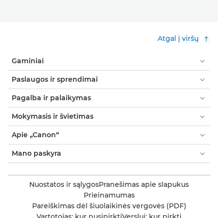
Atgal į viršų
Gaminiai
Paslaugos ir sprendimai
Pagalba ir palaikymas
Mokymasis ir švietimas
Apie „Canon“
Mano paskyra
Nuostatos ir sąlygos
Pranešimas apie slapukus
Prieinamumas
Pareiškimas dėl šiuolaikinės vergovės (PDF)
Vartotojas: kur nusipirkti
Verslui: kur pirkti