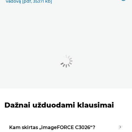
vadovą [pdf, 35371 kb]
Dažnai užduodami klausimai
Kam skirtas „imageFORCE C3026“?