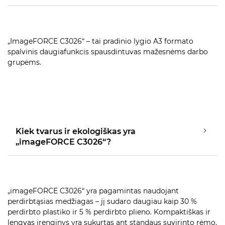
„ImageFORCE C3026“ – tai pradinio lygio A3 formato
spalvinis daugiafunkcis spausdintuvas mažesnėms darbo
grupėms.
Kiek tvarus ir ekologiškas yra
„imageFORCE C3026“?
„imageFORCE C3026“ yra pagamintas naudojant
perdirbtąsias medžiagas – jį sudaro daugiau kaip 30 %
perdirbto plastiko ir 5 % perdirbto plieno. Kompaktiškas ir
lengvas įrenginys yra sukurtas ant standaus suvirinto rėmo,