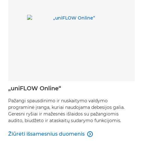
„uniFLOW Online“
Pažangi spausdinimo ir nuskaitymo valdymo
programinė įranga, kuriai naudojama debesijos galia.
Geresni ryšiai ir mažesnės išlaidos su pažangiomis
audito, biudžeto ir ataskaitų sudarymo funkcijomis.
Žiūrėti išsamesnius duomenis

Žiūrėti išsamesnius duomenis