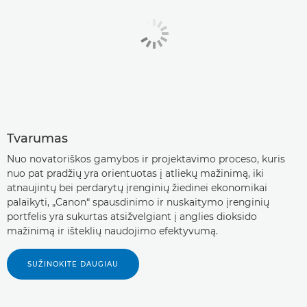
Tvarumas
Nuo novatoriškos gamybos ir projektavimo proceso, kuris
nuo pat pradžių yra orientuotas į atliekų mažinimą, iki
atnaujintų bei perdarytų įrenginių žiedinei ekonomikai
palaikyti, „Canon“ spausdinimo ir nuskaitymo įrenginių
portfelis yra sukurtas atsižvelgiant į anglies dioksido
mažinimą ir išteklių naudojimo efektyvumą.
SUŽINOKITE DAUGIAU