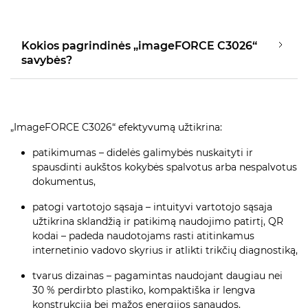
Kokios pagrindinės „imageFORCE C3026“
savybės?
„ImageFORCE C3026“ efektyvumą užtikrina:
patikimumas – didelės galimybės nuskaityti ir
spausdinti aukštos kokybės spalvotus arba nespalvotus
dokumentus,
patogi vartotojo sąsaja – intuityvi vartotojo sąsaja
užtikrina sklandžią ir patikimą naudojimo patirtį, QR
kodai – padeda naudotojams rasti atitinkamus
internetinio vadovo skyrius ir atlikti trikčių diagnostiką,
tvarus dizainas – pagamintas naudojant daugiau nei
30 % perdirbto plastiko, kompaktiška ir lengva
konstrukcija bei mažos energijos sąnaudos.