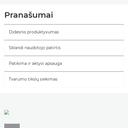
Bendrieji duomenys
Pranašumai
Specifikacijos
Didesnis produktyvumas
Palaikymas
Sklandi naudotojo patirtis
Patikima ir aktyvi apsauga
Tvarumo tikslų siekimas