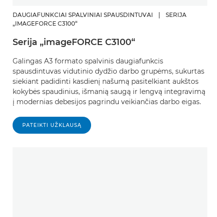
DAUGIAFUNKCIAI SPALVINIAI SPAUSDINTUVAI
|
SERIJA
„IMAGEFORCE C3100“
Serija „imageFORCE C3100“
Galingas A3 formato spalvinis daugiafunkcis
spausdintuvas vidutinio dydžio darbo grupėms, sukurtas
siekiant padidinti kasdienį našumą pasitelkiant aukštos
kokybės spaudinius, išmanią saugą ir lengvą integravimą
į modernias debesijos pagrindu veikiančias darbo eigas.
PATEIKTI UŽKLAUSĄ