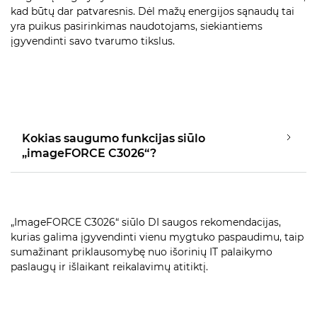
kad būtų dar patvaresnis. Dėl mažų energijos sąnaudų tai
yra puikus pasirinkimas naudotojams, siekiantiems
įgyvendinti savo tvarumo tikslus.
Kokias saugumo funkcijas siūlo
„imageFORCE C3026“?
„ImageFORCE C3026“ siūlo DI saugos rekomendacijas,
kurias galima įgyvendinti vienu mygtuko paspaudimu, taip
sumažinant priklausomybę nuo išorinių IT palaikymo
paslaugų ir išlaikant reikalavimų atitiktį.