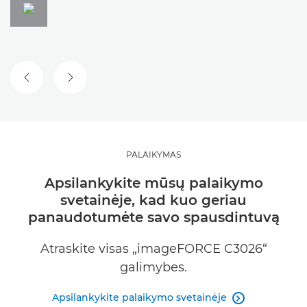
ANKSTESNĖ SKAIDRĖ
KITA SKAIDRĖ
PALAIKYMAS
Apsilankykite mūsų palaikymo
svetainėje, kad kuo geriau
panaudotumėte savo spausdintuvą
Atraskite visas „imageFORCE C3026“
galimybes.
Apsilankykite palaikymo svetainėje
