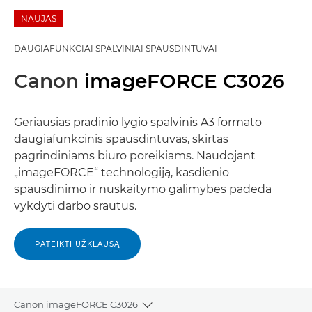
NAUJAS
DAUGIAFUNKCIAI SPALVINIAI SPAUSDINTUVAI
Canon
imageFORCE C3026
Geriausias pradinio lygio spalvinis A3 formato
daugiafunkcinis spausdintuvas, skirtas
pagrindiniams biuro poreikiams. Naudojant
„imageFORCE“ technologiją, kasdienio
spausdinimo ir nuskaitymo galimybės padeda
vykdyti darbo srautus.
PATEIKTI UŽKLAUSĄ
Canon imageFORCE C3026
Toggle breadcrumbs