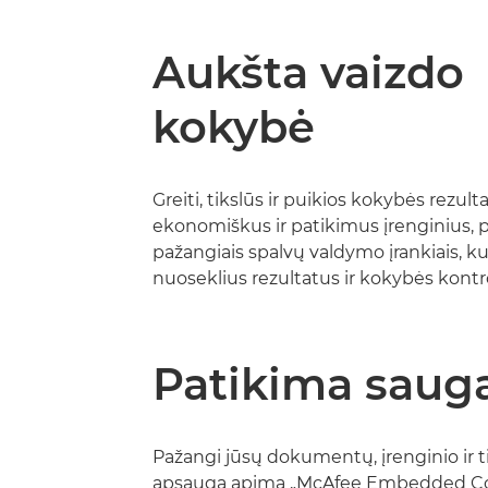
Aukšta vaizdo
kokybė
Greiti, tikslūs ir puikios kokybės rezul
ekonomiškus ir patikimus įrenginius, 
pažangiais spalvų valdymo įrankiais, ku
nuoseklius rezultatus ir kokybės kontr
Patikima saug
Pažangi jūsų dokumentų, įrenginio ir t
apsauga apima „McAfee Embedded Co