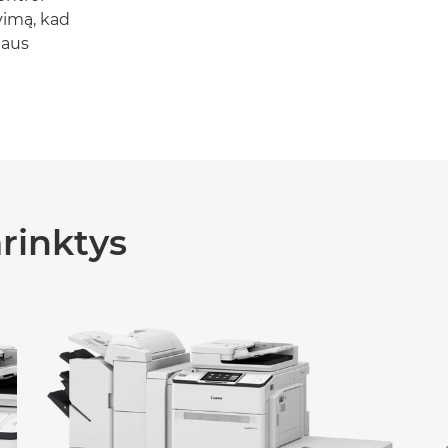
vimą, kad
laus
rinktys