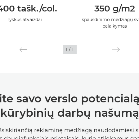
400 tašk./col.
350 g/m2
ryškūs atvaizdai
spausdinimo medžiagų sv
palaikymas
1
/
1
te savo verslo potencial
kūrybinių darbų našumą
išsiskiriančią reklaminę medžiagą naudodamiesi sa
is daugiafunkciais prietaisais, kurie atliekamus s