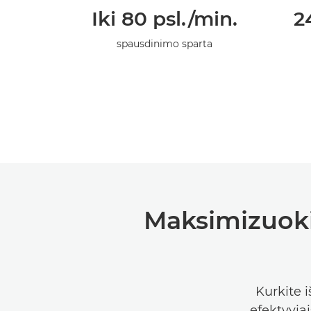
Iki 80 psl./min.
2
spausdinimo sparta
Maksimizuoki
Kurkite 
efektyvia