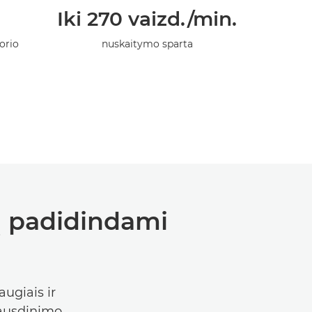
Iki 270 vaizd./min.
orio
nuskaitymo sparta
ą padidindami
ugiais ir
pausdinimo