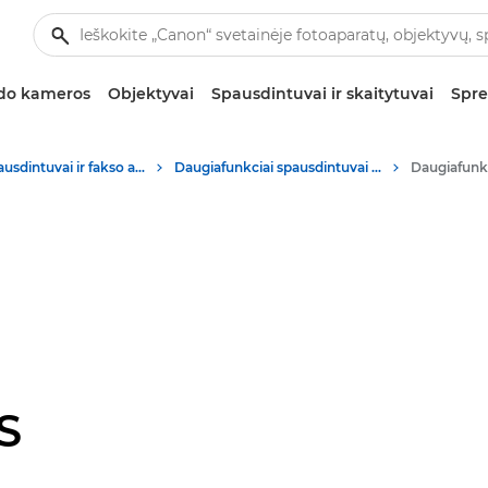
zdo kameros
Objektyvai
Spausdintuvai ir skaitytuvai
Spre
Verslo spausdintuvai ir fakso aparatai
Daugiafunkciai spausdintuvai – spausdintuvai „viskas viename“
S