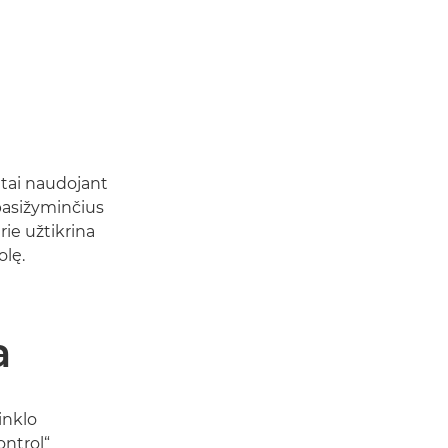
tatai naudojant
pasižyminčius
rie užtikrina
olę.
a
inklo
ntrol“