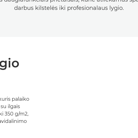
darbus kilstelės iki profesionalaus lygio.
ygio
kuris palaiko
su ilgais
iki 350 g/m2,
avidalinimo