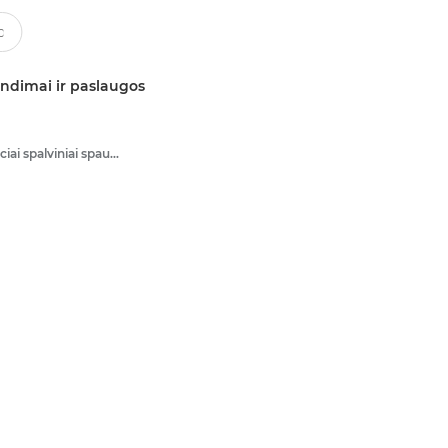
ndimai ir paslaugos
Daugiafunkciai spalviniai spausdintuvai