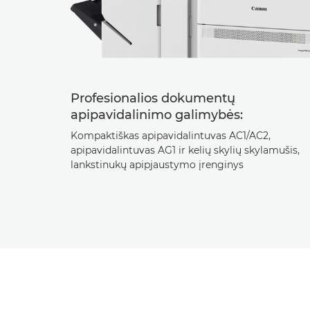
Profesionalios dokumentų
apipavidalinimo galimybės:
Kompaktiškas apipavidalintuvas AC1/AC2,
apipavidalintuvas AG1 ir kelių skylių skylamušis,
lankstinukų apipjaustymo įrenginys