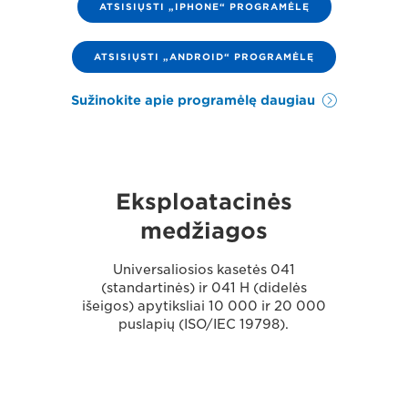
ATSISIŲSTI „IPHONE“ PROGRAMĖLĘ
ATSISIŲSTI „ANDROID“ PROGRAMĖLĘ
Sužinokite apie programėlę daugiau
Eksploatacinės
medžiagos
Universaliosios kasetės 041
(standartinės) ir 041 H (didelės
išeigos) apytiksliai 10 000 ir 20 000
puslapių (ISO/IEC 19798).