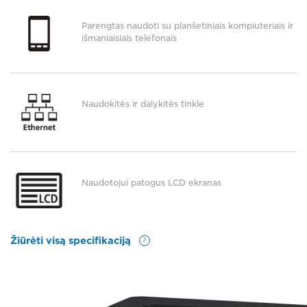
Parengtas naudoti su planšetiniais kompiuteriais ir
išmaniaisiais telefonais
Naudokitės ir dalykitės tinkle
Naudotojui patogus LCD ekranas
Žiūrėti visą specifikaciją