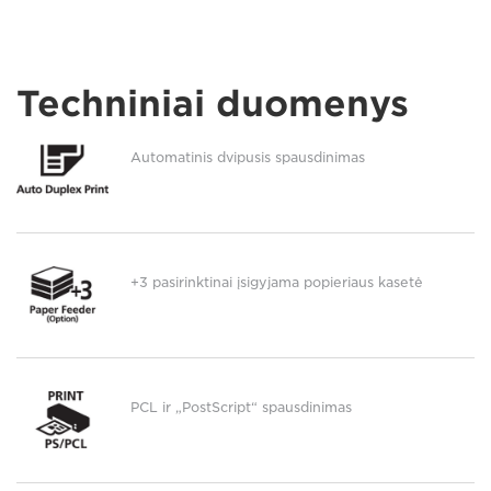
Techniniai duomenys
Automatinis dvipusis spausdinimas
+3 pasirinktinai įsigyjama popieriaus kasetė
PCL ir „PostScript“ spausdinimas