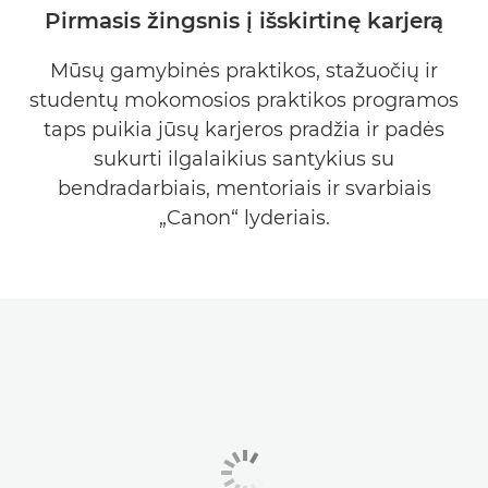
Pirmasis žingsnis į išskirtinę karjerą
MŪSŲ BENDROVĖ
Mūsų gamybinės praktikos, stažuočių ir
studentų mokomosios praktikos programos
KOMANDOS IR PAREIGOS
taps puikia jūsų karjeros pradžia ir padės
KARJEROS PRADŽIA
sukurti ilgalaikius santykius su
bendradarbiais, mentoriais ir svarbiais
„Canon“ lyderiais.