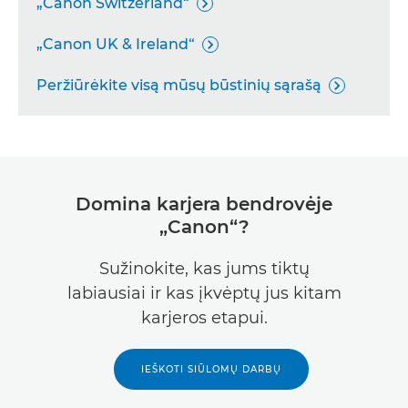
„Canon Switzerland“

„Canon UK & Ireland“

Peržiūrėkite visą mūsų būstinių sąrašą

Domina karjera bendrovėje
„Canon“?
Sužinokite, kas jums tiktų
labiausiai ir kas įkvėptų jus kitam
karjeros etapui.
IEŠKOTI SIŪLOMŲ DARBŲ