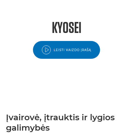
KYOSEI
LEISTI VAIZDO ĮRAŠĄ
Įvairovė, įtrauktis ir lygios
galimybės