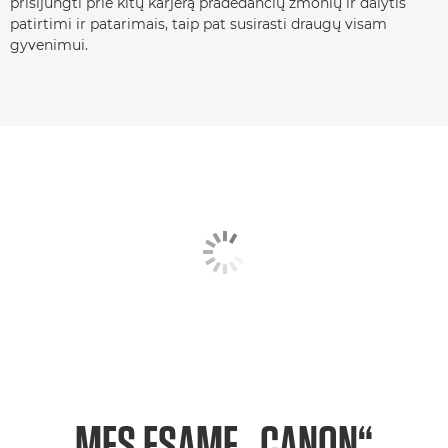
prisijungti prie kitų karjerą pradedančių žmonių ir dalytis
patirtimi ir patarimais, taip pat susirasti draugų visam
gyvenimui.
MES ESAME „CANON“