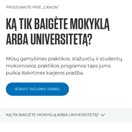
PRISIJUNKITE PRIE „CANON“
KĄ TIK BAIGĖTE MOKYKLĄ
ARBA UNIVERSITETĄ?
Mūsų gamybinės praktikos, stažuočių ir studentų
mokomosios praktikos programos taps jums
puikia išskirtinės karjeros pradžia.
IEŠKOTI SIŪLOMŲ DARBŲ
KĄ TIK BAIGĖTE MOKYKLĄ ARBA UNIVERSITETĄ?
DARBO GALIMYBĖS