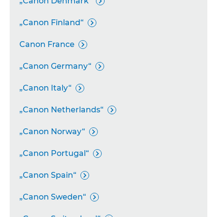
„Canon Denmark“

„Canon Finland“

Canon France

„Canon Germany“

„Canon Italy“

„Canon Netherlands“

„Canon Norway“

„Canon Portugal“

„Canon Spain“

„Canon Sweden“
