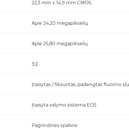
22,3 mm x 14,9 mm CMOS
Apie 24,20 megapikselių
Apie 25,80 megapikselių
3:2
Įtaisytas / fiksuotas, padengtas fluorino s
Įtaisyta valymo sistema EOS
Pagrindinės spalvos