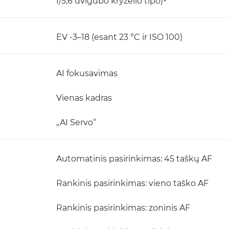
f/5,6 dvigubo kryželio tipo)¹
EV -3–18 (esant 23 °C ir ISO 100)
AI fokusavimas
Vienas kadras
„AI Servo“
Automatinis pasirinkimas: 45 taškų AF
Rankinis pasirinkimas: vieno taško AF
Rankinis pasirinkimas: zoninis AF