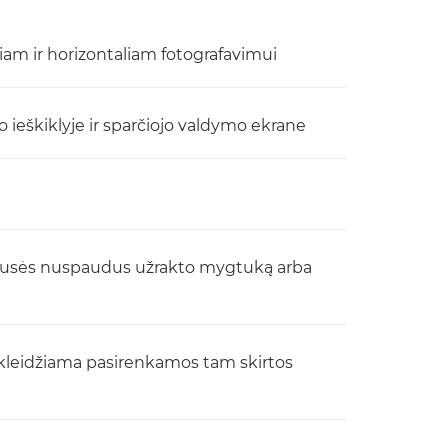
aliam ir horizontaliam fotografavimui
eškiklyje ir sparčiojo valdymo ekrane
 pusės nuspaudus užrakto mygtuką arba
 skleidžiama pasirenkamos tam skirtos