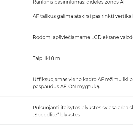
Rankinis pasirinkimas: didelės zonos AF
AF taškus galima atskirai pasirinkti vertik
Rodomi apšviečiamame LCD ekrane vaizdo i
Taip, iki 8 m
Užfiksuojamas vieno kadro AF režimu iki
paspaudus AF-ON mygtuką.
Pulsuojanti įtaisytos blykstės šviesa arba
„Speedlite“ blykstės