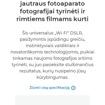
jautraus fotoaparato
Palaikymas
fotografijai tyrinėti ir
rimtiems filmams kurti
Šis universalus „Wi-Fi“ DSLR,
pasižymintis įspūdingu greičiu,
instinktyviais valdikliais ir
novatoriškomis technologijomis, puikiai
tinkamas naujoms fotografijos sritims
tyrinėti, su juo pasieksite stulbinančius
rezultatus, kurių nusipelno jūsų
kūrybingumas.
Žiūrėti visą specifikaciją
