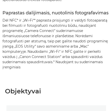
Paprastas dalijimasis, nuotolinis fotografavimas
Dėl NFC* ir „Wi-Fi“* paprasta prisijungti ir valdyti fotoaparatą
bei filmuoti ir fotografuoti nuotoliniu būdu, naudojant
programėlę „Camera Connect“ suderinamuose
išmaniuosiuose telefonuose ir planšetėse. Norėdami
fotografuoti per atstumą, taip pat galite naudoti programinę
įrangą „EOS Utility“ savo asmeniniame arba „Mac“
kompiuteryje. Naudodami „Wi-Fi“ ir NFC galite ir perkelti
vaizdus į „Canon Connect Station“ arba spausdinti vaizdus
suderinamais spausdintuvais.* Naudojant su suderinamais
įrenginiais
Objektyvai