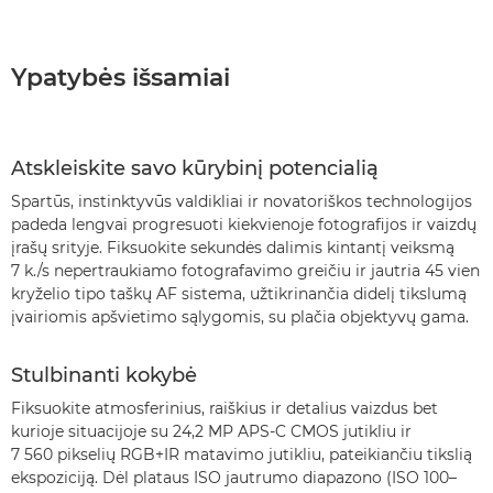
Ypatybės išsamiai
Atskleiskite savo kūrybinį potencialią
Spartūs, instinktyvūs valdikliai ir novatoriškos technologijos
padeda lengvai progresuoti kiekvienoje fotografijos ir vaizdų
įrašų srityje. Fiksuokite sekundės dalimis kintantį veiksmą
7 k./s nepertraukiamo fotografavimo greičiu ir jautria 45 vien
kryželio tipo taškų AF sistema, užtikrinančia didelį tikslumą
įvairiomis apšvietimo sąlygomis, su plačia objektyvų gama.
Stulbinanti kokybė
Fiksuokite atmosferinius, raiškius ir detalius vaizdus bet
kurioje situacijoje su 24,2 MP APS-C CMOS jutikliu ir
7 560 pikselių RGB+IR matavimo jutikliu, pateikiančiu tikslią
ekspoziciją. Dėl plataus ISO jautrumo diapazono (ISO 100–