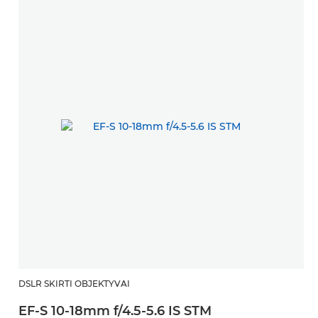
DSLR SKIRTI OBJEKTYVAI
D
EF-S 10-18mm f/4.5-5.6 IS STM
E