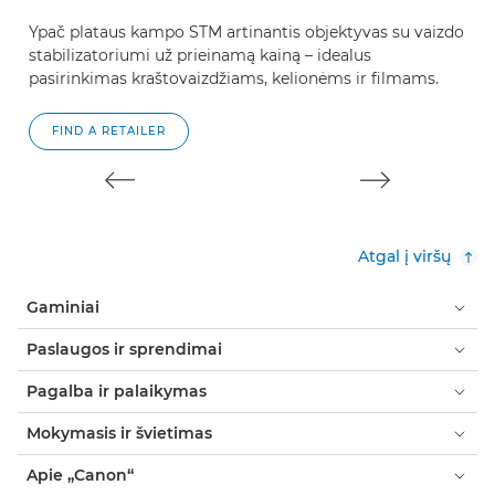
Ypač plataus kampo STM artinantis objektyvas su vaizdo
Y
stabilizatoriumi už prieinamą kainą – idealus
te
pasirinkimas kraštovaizdžiams, kelionėms ir filmams.
įr
FIND A RETAILER
Atgal į viršų
Gaminiai
Paslaugos ir sprendimai
Pagalba ir palaikymas
Mokymasis ir švietimas
Apie „Canon“