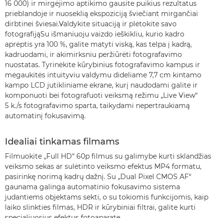
16 000) ir mirgėjimo aptikimo gausite puikius rezultatus
prieblandoje ir nuoseklią ekspoziciją šviečiant mirgančiai
dirbtinei šviesai.Valdykite situaciją ir plėtokite savo
fotografijąSu išmaniuoju vaizdo ieškikliu, kurio kadro
aprėptis yra 100 %, galite matyti viską, kas telpa į kadrą,
kadruodami, ir akimirksniu peržiūrėti fotografavimo
nuostatas. Tyrinėkite kūrybinius fotografavimo kampus ir
mėgaukitės intuityviu valdymu dideliame 7,7 cm kintamo
kampo LCD jutikliniame ekrane, kurį naudodami galite ir
komponuoti bei fotografuoti veiksmą režimu „Live View“
5 k./s fotografavimo sparta, taikydami nepertraukiamą
automatinį fokusavimą.
Idealiai tinkamas filmams
Filmuokite „Full HD“ 60p filmus su galimybe kurti sklandžias
veiksmo sekas ar sulėtinto veiksmo efektus MP4 formatu,
pasirinkę norimą kadrų dažnį. Su „Dual Pixel CMOS AF“
gaunama galinga automatinio fokusavimo sistema
judantiems objektams sekti, o su tokiomis funkcijomis, kaip
laiko slinkties filmas, HDR ir kūrybiniai filtrai, galite kurti
specialiuosius efektus fotoaparate.