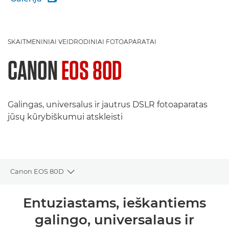
SKAITMENINIAI VEIDRODINIAI FOTOAPARATAI
CANON
EOS 80D
Galingas, universalus ir jautrus DSLR fotoaparatas
jūsų kūrybiškumui atskleisti
Canon EOS 80D
Toggle breadcrumbs
Bendrieji duomenys
Entuziastams, ieškantiems
galingo, universalaus ir
Specifikacijos