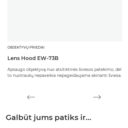
OBJEKTYVŲ PRIEDAI
O
Lens Hood EW-73B
M
Apsaugo objektyvą nuo atsitiktinės šviesos patekimo, dėl
Pr
to nuotraukų nepaveikia nepageidaujama akinanti šviesa.
Galbūt jums patiks ir…