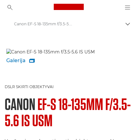
Canon Logo, back to ho
Canon EF-S 18-135mm f/3.5-5.6 IS USM - Objektyvai – video- ir fotoobjektyvai
Perju
Canon
„Canon“ fotoaparatų objektyvai
Galerija

DSLR SKIRTI OBJEKTYVAI
CANON
EF-S 18-135MM F/3.5-
5.6 IS USM