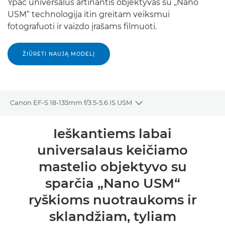
Ypač universalus artinantis objektyvas su „Nano
USM“ technologija itin greitam veiksmui
fotografuoti ir vaizdo įrašams filmuoti.
ŽIŪRĖTI NAUJĄ MODELĮ
Canon EF-S 18-135mm f/3.5-5.6 IS USM
Toggle breadcrumbs
Bendrieji duomenys
Ieškantiems labai
universalaus keičiamo
Specifikacijos
mastelio objektyvo su
sparčia „Nano USM“
ryškioms nuotraukoms ir
sklandžiam, tyliam