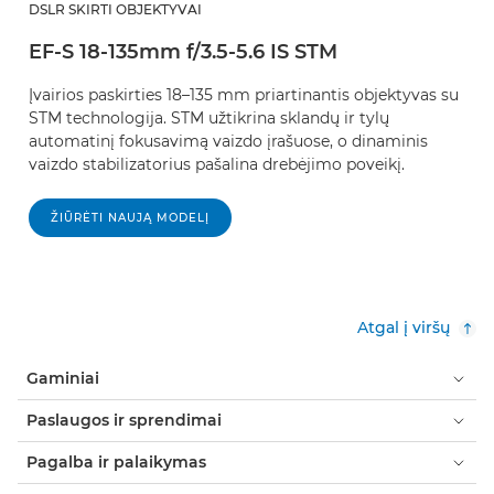
DSLR SKIRTI OBJEKTYVAI
EF-S 18-135mm f/3.5-5.6 IS STM
Įvairios paskirties 18–135 mm priartinantis objektyvas su
STM technologija. STM užtikrina sklandų ir tylų
automatinį fokusavimą vaizdo įrašuose, o dinaminis
vaizdo stabilizatorius pašalina drebėjimo poveikį.
ŽIŪRĖTI NAUJĄ MODELĮ
Atgal į viršų
Gaminiai
Paslaugos ir sprendimai
Pagalba ir palaikymas