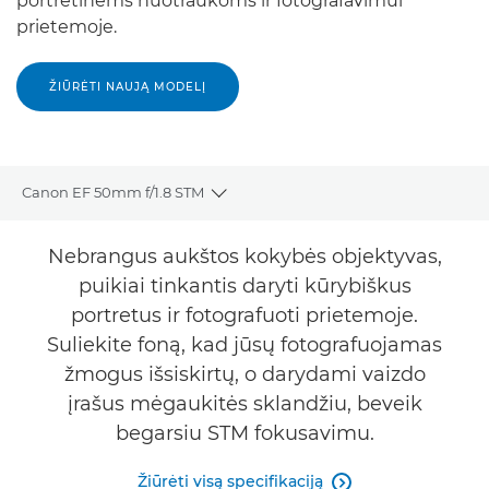
portretinėms nuotraukoms ir fotografavimui
prietemoje.
ŽIŪRĖTI NAUJĄ MODELĮ
Canon EF 50mm f/1.8 STM
Toggle breadcrumbs
Bendrieji duomenys
Nebrangus aukštos kokybės objektyvas,
puikiai tinkantis daryti kūrybiškus
Specifikacijos
portretus ir fotografuoti prietemoje.
Suliekite foną, kad jūsų fotografuojamas
žmogus išsiskirtų, o darydami vaizdo
įrašus mėgaukitės sklandžiu, beveik
begarsiu STM fokusavimu.
Žiūrėti visą specifikaciją
