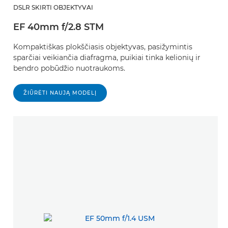
DSLR SKIRTI OBJEKTYVAI
EF 40mm f/2.8 STM
Kompaktiškas plokščiasis objektyvas, pasižymintis
sparčiai veikiančia diafragma, puikiai tinka kelionių ir
bendro pobūdžio nuotraukoms.
ŽIŪRĖTI NAUJĄ MODELĮ