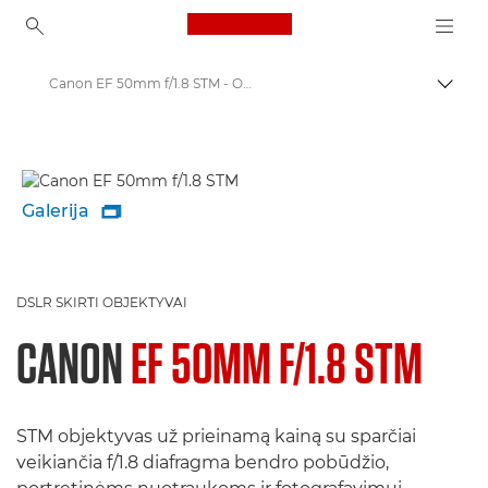
Canon Logo, back to ho
Canon EF 50mm f/1.8 STM - Objektyvai – video- ir fotoobjektyvai
Perju
Canon
„Canon“ fotoaparatų objektyvai
Galerija

DSLR SKIRTI OBJEKTYVAI
CANON
EF 50MM F/1.8 STM
STM objektyvas už prieinamą kainą su sparčiai
veikiančia f/1.8 diafragma bendro pobūdžio,