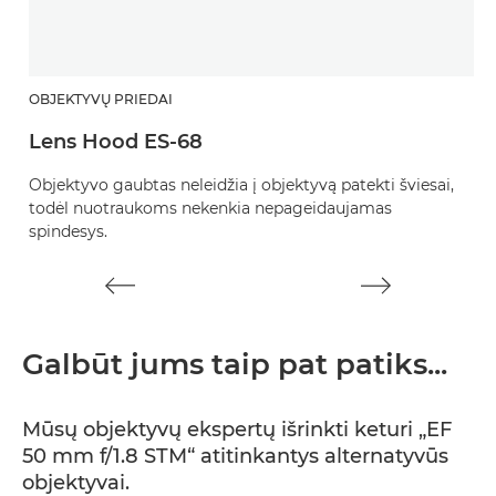
OBJEKTYVŲ PRIEDAI
O
Lens Hood ES-68
O
Objektyvo gaubtas neleidžia į objektyvą patekti šviesai,
A
todėl nuotraukoms nekenkia nepageidaujamas
o
spindesys.
Galbūt jums taip pat patiks...
Mūsų objektyvų ekspertų išrinkti keturi „EF
50 mm f/1.8 STM“ atitinkantys alternatyvūs
objektyvai.