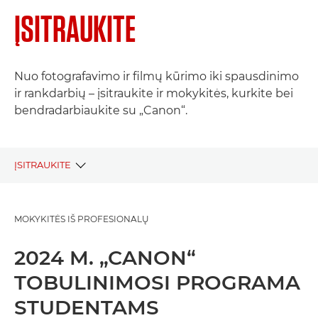
ĮSITRAUKITE
Nuo fotografavimo ir filmų kūrimo iki spausdinimo
ir rankdarbių – įsitraukite ir mokykitės, kurkite bei
bendradarbiaukite su „Canon“.
ĮSITRAUKITE
VYKDOMI PROJEKTAI
MOKYKITĖS IŠ PROFESIONALŲ
UŽBAIGTI PROJEKTAI
2024 M. „CANON“
TOBULINIMOSI PROGRAMA
STUDENTAMS