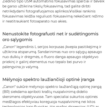
Žiedinio tipo USM automatinis fokusavimas sparčiai ir beveik
be garso užtikrina tikslų fokusavimą, tad galite dirbti
netrikdydami fotografuojamos aplinkos.Visiškai rankinis
fokusavimas leidžia reguliuoti fokusavimą nekeičiant režimo
ir neatitraukiant fotoaparato nuo akies.
Nenustokite fotografuoti net ir sudėtingomis
oro sąlygomis
„Canon“ legendinis L serijos korpusas įkvepia pasitikėjimą ir
užtikrina atsparumą. Sandarinimas nuo oro sąlygų apsaugo
nuo dulkių ir drėgmės, o fluoro danga apsaugo objektyvo
priekinį ir galinį elementus nuo tepalo bei purvo ir
palengvina jo valymą.
Mėlynojo spektro laužiančioji optinė įranga
„Canon“ sukūrė mėlynojo spektro laužiančiąją optinę įrangą
(BR) siekdama apriboti kraštų nuspalvinimą didelio
skersmens objektyvuose. Tam specialiai sukurtos optinės
medžiagos efektyviau koreguoja nuspalvinimą nei kitos
technologijos kaip fluoritas, itin mažos dispersijos (UD) ar