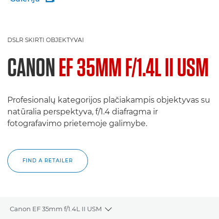
DSLR SKIRTI OBJEKTYVAI
CANON
EF 35MM F/1.4L II USM
Profesionalų kategorijos plačiakampis objektyvas su
natūralia perspektyva, f/1.4 diafragma ir
fotografavimo prietemoje galimybe.
FIND A RETAILER
Canon EF 35mm f/1.4L II USM
Toggle breadcrumbs