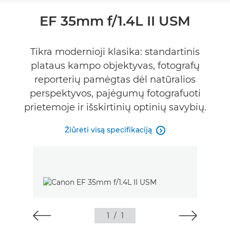
Bendrieji duomenys
EF 35mm f/1.4L II USM
Specifikacijos
Tikra modernioji klasika: standartinis
FIND A RETAILER
plataus kampo objektyvas, fotografų
reporterių pamėgtas dėl natūralios
perspektyvos, pajėgumų fotografuoti
prietemoje ir išskirtinių optinių savybių.
Žiūrėti visą specifikaciją

1
/
1