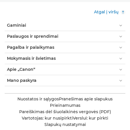
Atgal į viršų
Gaminiai
Paslaugos ir sprendimai
Pagalba ir palaikymas
Mokymasis ir švietimas
Apie „Canon“
Mano paskyra
Nuostatos ir sąlygos
Pranešimas apie slapukus
Prieinamumas
Pareiškimas dėl šiuolaikinės vergovės (PDF)
Vartotojas: kur nusipirkti
Verslui: kur pirkti
Slapukų nustatymai