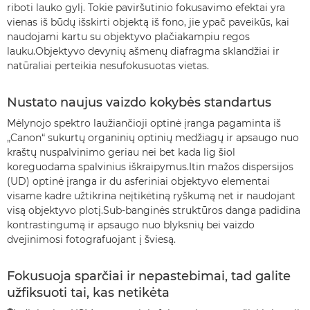
riboti lauko gylį. Tokie paviršutinio fokusavimo efektai yra
vienas iš būdų išskirti objektą iš fono, jie ypač paveikūs, kai
naudojami kartu su objektyvo plačiakampiu regos
lauku.Objektyvo devynių ašmenų diafragma sklandžiai ir
natūraliai perteikia nesufokusuotas vietas.
Nustato naujus vaizdo kokybės standartus
Mėlynojo spektro laužiančioji optinė įranga pagaminta iš
„Canon“ sukurtų organinių optinių medžiagų ir apsaugo nuo
kraštų nuspalvinimo geriau nei bet kada lig šiol
koreguodama spalvinius iškraipymus.Itin mažos dispersijos
(UD) optinė įranga ir du asferiniai objektyvo elementai
visame kadre užtikrina neįtikėtiną ryškumą net ir naudojant
visą objektyvo plotį.Sub-banginės struktūros danga padidina
kontrastingumą ir apsaugo nuo blyksnių bei vaizdo
dvejinimosi fotografuojant į šviesą.
Fokusuoja sparčiai ir nepastebimai, tad galite
užfiksuoti tai, kas netikėta