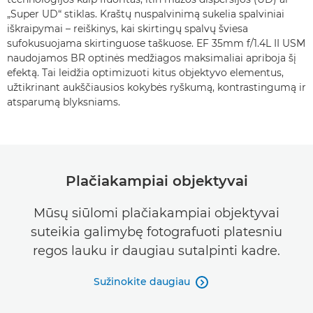
„Super UD“ stiklas. Kraštų nuspalvinimą sukelia spalviniai
iškraipymai – reiškinys, kai skirtingų spalvų šviesa
sufokusuojama skirtinguose taškuose. EF 35mm f/1.4L II USM
naudojamos BR optinės medžiagos maksimaliai apriboja šį
efektą. Tai leidžia optimizuoti kitus objektyvo elementus,
užtikrinant aukščiausios kokybės ryškumą, kontrastingumą ir
atsparumą blyksniams.
Plačiakampiai objektyvai
Mūsų siūlomi plačiakampiai objektyvai
suteikia galimybę fotografuoti platesniu
regos lauku ir daugiau sutalpinti kadre.
Sužinokite daugiau
