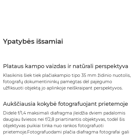
Ypatybės išsamiai
Plataus kampo vaizdas ir natūrali perspektyva
Klasikinis šiek tiek plačiakampio tipo 35 mm židinio nuotolis,
fotografų dokumentininkų pamėgtas dėl pajėgumo
užfiksuoti objektą jo aplinkoje neiškraipant perspektyvos.
Aukščiausia kokybė fotografuojant prietemoje
Didelė f/1,4 maksimali diafragma įleidžia dviem padalomis
daugiau šviesos nei f/2,8 priartinantis objektyvas, todėl šis
objektyvas puikiai tinka nuo rankos fotografuoti
prietemoje.Fotografuodami plačia diafragma fotografai gali