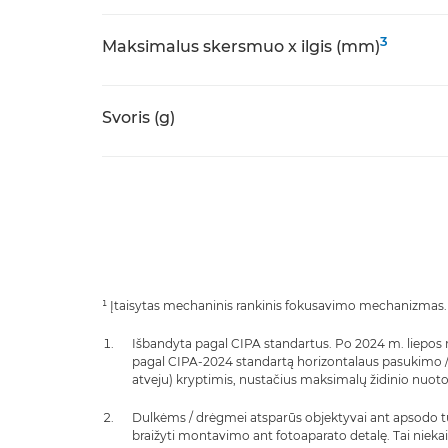
3
Maksimalus skersmuo x ilgis (mm)
Svoris (g)
¹ Įtaisytas mechaninis rankinis fokusavimo mechanizmas.
Išbandyta pagal CIPA standartus. Po 2024 m. liepos mė
pagal CIPA-2024 standartą horizontalaus pasukimo /
atveju) kryptimis, nustačius maksimalų židinio nuotol
Dulkėms / drėgmei atsparūs objektyvai ant apsodo turi
braižyti montavimo ant fotoaparato detalę. Tai niekai