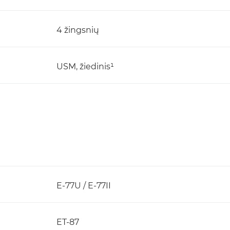
4 žingsnių
USM, žiedinis¹
E-77U / E-77II
ET-87