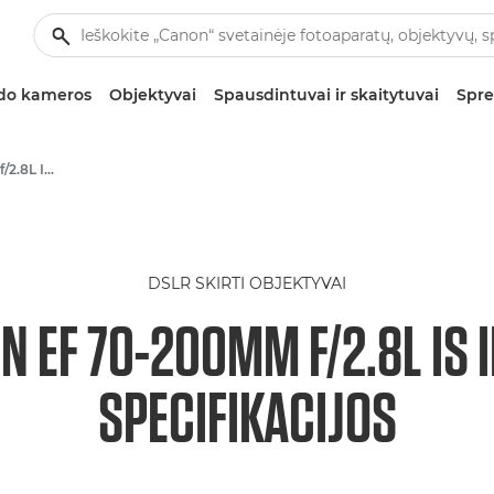
zdo kameros
Objektyvai
Spausdintuvai ir skaitytuvai
Spre
Canon EF 70-200mm f/2.8L IS II USM - Objektyvai – video- ir fotoobjektyvai
DSLR SKIRTI OBJEKTYVAI
 EF 70-200MM F/2.8L IS 
SPECIFIKACIJOS