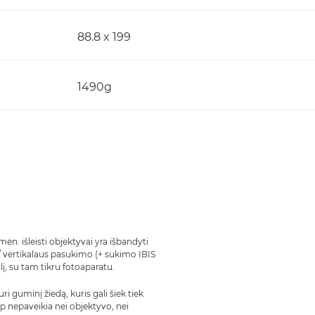
88.8 x 199
1490g
n. išleisti objektyvai yra išbandyti
 vertikalaus pasukimo (+ sukimo IBIS
į, su tam tikru fotoaparatu.
 guminį žiedą, kuris gali šiek tiek
p nepaveikia nei objektyvo, nei