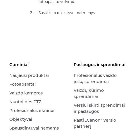
fotoaparato veikimo.
Suskleisto objektyvo matmenys
Gaminiai
Paslaugos ir sprendimai
Naujausi produktai
Profesionalūs vaizdo
įrašų sprendimai
Fotoaparatai
Vaizdų kūrimo
Vaizdo kameros
sprendimai
Nuotolinės PTZ
Verslui skirti sprendimai
Profesionalūs ekranai
ir paslaugos
Objektyvai
Rasti „Canon“ verslo
partnerį
Spausdintuvai namams