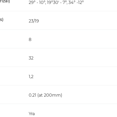
rižai)
29° - 10°, 19°30' - 7°, 34° -12°
s)
23/19
8
32
1,2
0.21 (at 200mm)
Yra