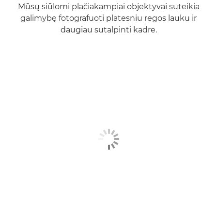
Mūsų siūlomi plačiakampiai objektyvai suteikia
galimybę fotografuoti platesniu regos lauku ir
daugiau sutalpinti kadre.
Sužinokite daugiau
