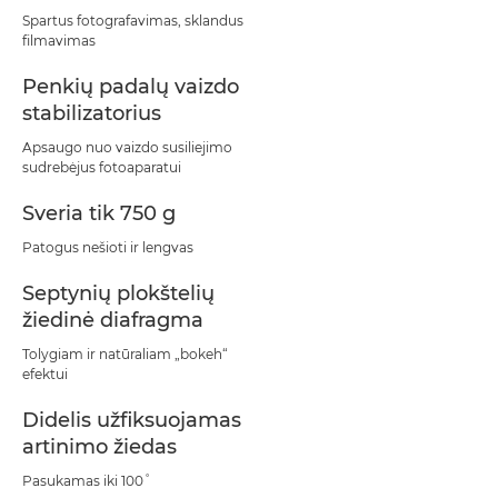
Spartus fotografavimas, sklandus
filmavimas
Penkių padalų vaizdo
stabilizatorius
Apsaugo nuo vaizdo susiliejimo
sudrebėjus fotoaparatui
Sveria tik 750 g
Patogus nešioti ir lengvas
Septynių plokštelių
žiedinė diafragma
Tolygiam ir natūraliam „bokeh“
efektui
Didelis užfiksuojamas
artinimo žiedas
Pasukamas iki 100˚