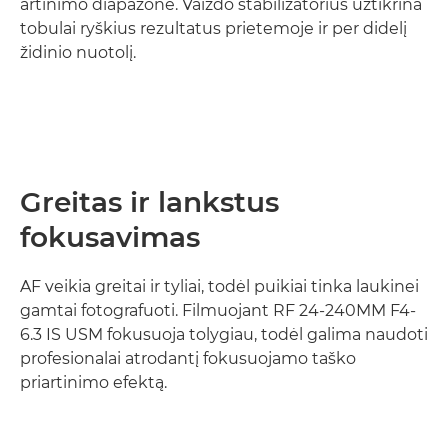
artinimo diapazone. Vaizdo stabilizatorius užtikrina
tobulai ryškius rezultatus prietemoje ir per didelį
židinio nuotolį.
Greitas ir lankstus
fokusavimas
AF veikia greitai ir tyliai, todėl puikiai tinka laukinei
gamtai fotografuoti. Filmuojant RF 24-240MM F4-
6.3 IS USM fokusuoja tolygiau, todėl galima naudoti
profesionalai atrodantį fokusuojamo taško
priartinimo efektą.