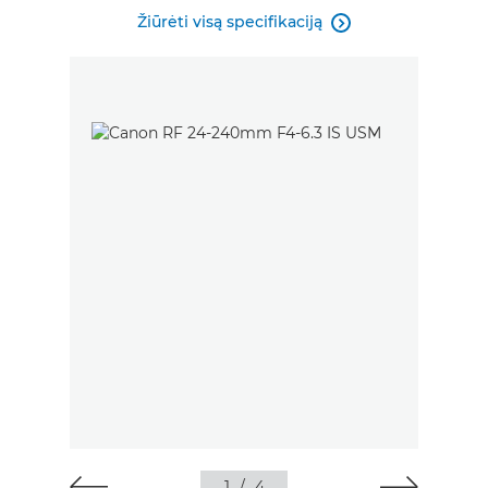
Žiūrėti visą specifikaciją

1
/
4