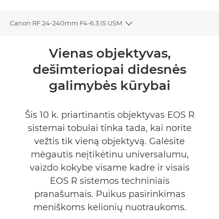
Canon RF 24-240mm F4-6.3 IS USM
Toggle breadcrumbs
Bendrieji duomenys
Vienas objektyvas,
dešimteriopai didesnės
Specifikacijos
galimybės kūrybai
Galerija
Šis 10 k. priartinantis objektyvas EOS R
Palaikymas
sistemai tobulai tinka tada, kai norite
vežtis tik vieną objektyvą. Galėsite
mėgautis neįtikėtinu universalumu,
vaizdo kokybe visame kadre ir visais
EOS R sistemos techniniais
pranašumais. Puikus pasirinkimas
meniškoms kelionių nuotraukoms.