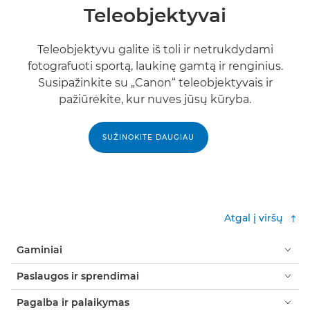
Teleobjektyvai
Teleobjektyvu galite iš toli ir netrukdydami
fotografuoti sportą, laukinę gamtą ir renginius.
Susipažinkite su „Canon“ teleobjektyvais ir
pažiūrėkite, kur nuves jūsų kūryba.
SUŽINOKITE DAUGIAU
Atgal į viršų
Gaminiai
Paslaugos ir sprendimai
Pagalba ir palaikymas