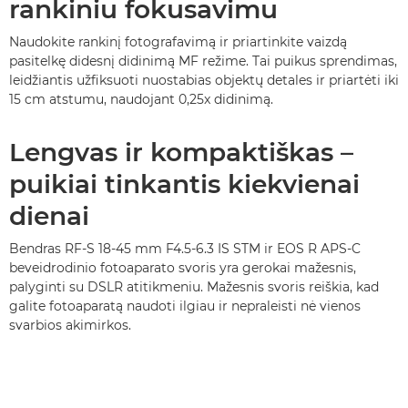
rankiniu fokusavimu
Naudokite rankinį fotografavimą ir priartinkite vaizdą
pasitelkę didesnį didinimą MF režime. Tai puikus sprendimas,
leidžiantis užfiksuoti nuostabias objektų detales ir priartėti iki
15 cm atstumu, naudojant 0,25x didinimą.
Lengvas ir kompaktiškas –
puikiai tinkantis kiekvienai
dienai
Bendras RF-S 18-45 mm F4.5-6.3 IS STM ir EOS R APS-C
beveidrodinio fotoaparato svoris yra gerokai mažesnis,
palyginti su DSLR atitikmeniu. Mažesnis svoris reiškia, kad
galite fotoaparatą naudoti ilgiau ir nepraleisti nė vienos
svarbios akimirkos.