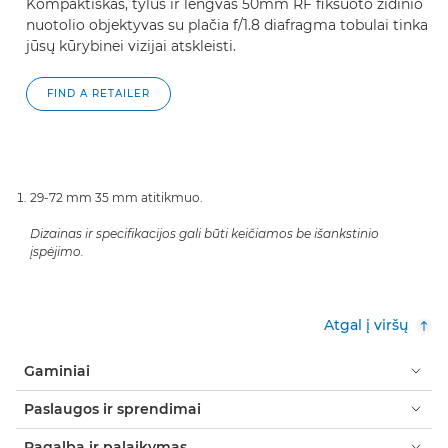
Kompaktiškas, tylus ir lengvas 50mm RF fiksuoto židinio
nuotolio objektyvas su plačia f/1.8 diafragma tobulai tinka
jūsų kūrybinei vizijai atskleisti.
FIND A RETAILER
29-72 mm 35 mm atitikmuo.
Dizainas ir specifikacijos gali būti keičiamos be išankstinio
įspėjimo.
Atgal į viršų
Gaminiai
Paslaugos ir sprendimai
Pagalba ir palaikymas