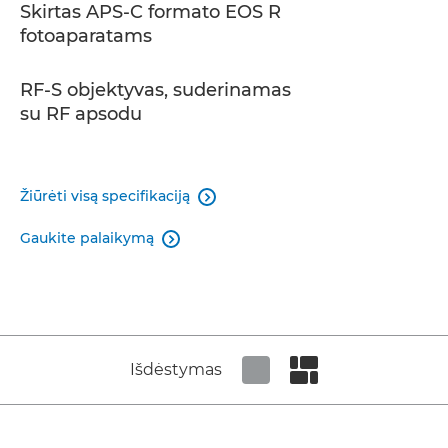
Skirtas APS-C formato EOS R
fotoaparatams
RF-S objektyvas, suderinamas
su RF apsodu
Žiūrėti visą specifikaciją

Gaukite palaikymą

Išdėstymas
Set tiled view
Set masonry view