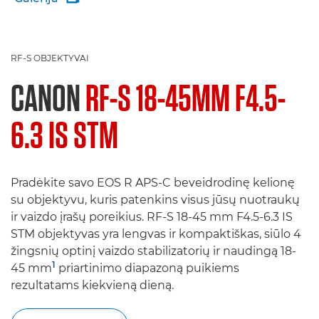
RF-S OBJEKTYVAI
CANON
RF-S 18-45MM F4.5-
6.3 IS STM
Pradėkite savo EOS R APS-C beveidrodinę kelionę
su objektyvu, kuris patenkins visus jūsų nuotraukų
ir vaizdo įrašų poreikius. RF-S 18-45 mm F4.5-6.3 IS
STM objektyvas yra lengvas ir kompaktiškas, siūlo 4
žingsnių optinį vaizdo stabilizatorių ir naudingą 18-
1
45 mm
priartinimo diapazoną puikiems
rezultatams kiekvieną dieną.