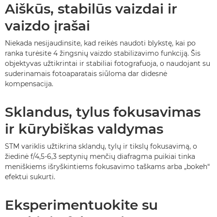
Aiškūs, stabilūs vaizdai ir
vaizdo įrašai
Niekada nesijaudinsite, kad reikės naudoti blykstę, kai po
ranka turėsite 4 žingsnių vaizdo stabilizavimo funkciją. Šis
objektyvas užtikrintai ir stabiliai fotografuoja, o naudojant su
suderinamais fotoaparatais siūloma dar didesnė
kompensacija.
Sklandus, tylus fokusavimas
ir kūrybiškas valdymas
STM variklis užtikrina sklandų, tylų ir tikslų fokusavimą, o
žiedinė f/4,5-6,3 septynių menčių diafragma puikiai tinka
meniškiems išryškintiems fokusavimo taškams arba „bokeh“
efektui sukurti.
Eksperimentuokite su