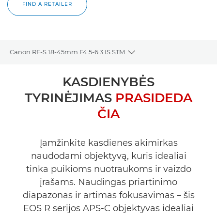
FIND A RETAILER
Canon RF-S 18-45mm F4.5-6.3 IS STM
Toggle breadcrumbs
Bendrieji duomenys
KASDIENYBĖS
TYRINĖJIMAS
PRASIDEDA
Specifikacijos
ČIA
Galerija
Įamžinkite kasdienes akimirkas
Palaikymas
naudodami objektyvą, kuris idealiai
tinka puikioms nuotraukoms ir vaizdo
įrašams. Naudingas priartinimo
diapazonas ir artimas fokusavimas – šis
EOS R serijos APS-C objektyvas idealiai