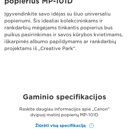
popierius MP-101D
Įgyvendinkite savo idėjas su šiuo universaliu
popieriumi. Šis idealiai kolekcininkams ir
rankdarbių mėgėjams tinkantis popierius bus
puikus pasirinkimas ir savos kūrybos kvietimams,
iškarpinės albumo papildymams ar rankdarbių
projektams iš „Creative Park“.
Gaminio specifikacijos
Raskite daugiau informacijos apie „Canon“
dvipusį matinį popierių MP-101D
Žiūrėti visą specifikaciją