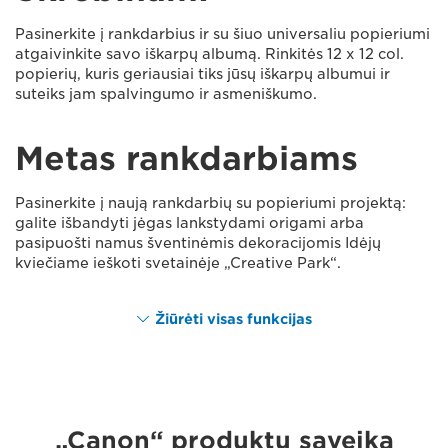
Pasinerkite į rankdarbius ir su šiuo universaliu popieriumi
atgaivinkite savo iškarpų albumą. Rinkitės 12 x 12 col.
popierių, kuris geriausiai tiks jūsų iškarpų albumui ir
suteiks jam spalvingumo ir asmeniškumo.
Metas rankdarbiams
Pasinerkite į naują rankdarbių su popieriumi projektą:
galite išbandyti jėgas lankstydami origami arba
pasipuošti namus šventinėmis dekoracijomis Idėjų
kviečiame ieškoti svetainėje „Creative Park“.
Žiūrėti visas funkcijas
„Canon“ produktų sąveika