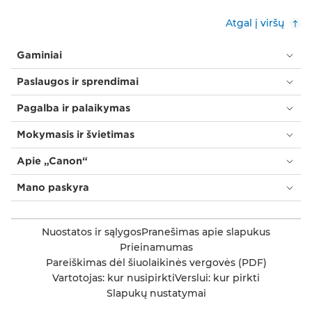
Atgal į viršų
Gaminiai
Paslaugos ir sprendimai
Pagalba ir palaikymas
Mokymasis ir švietimas
Apie „Canon“
Mano paskyra
Nuostatos ir sąlygos
Pranešimas apie slapukus
Prieinamumas
Pareiškimas dėl šiuolaikinės vergovės (PDF)
Vartotojas: kur nusipirkti
Verslui: kur pirkti
Slapukų nustatymai