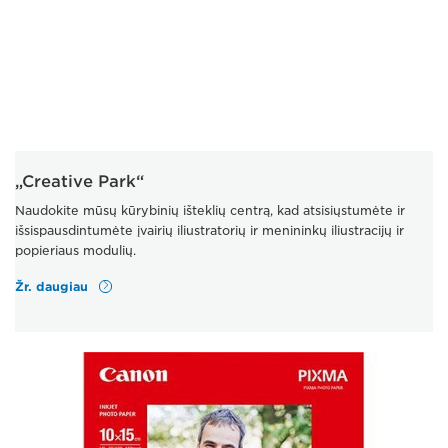
„Creative Park“
Naudokite mūsų kūrybinių išteklių centrą, kad atsisiųstumėte ir
išsispausdintumėte įvairių iliustratorių ir menininkų iliustracijų ir
popieriaus modulių.
Žr. daugiau