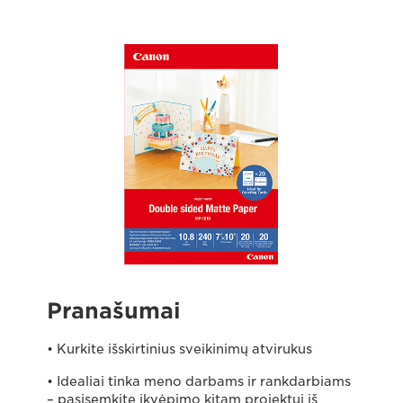
Pranašumai
• Kurkite išskirtinius sveikinimų atvirukus
• Idealiai tinka meno darbams ir rankdarbiams
– pasisemkite įkvėpimo kitam projektui iš