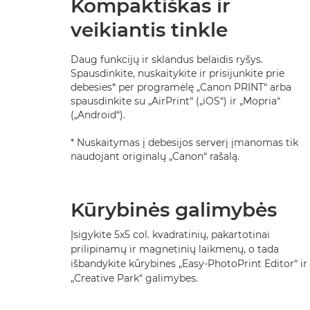
Kompaktiškas ir
veikiantis tinkle
Daug funkcijų ir sklandus belaidis ryšys.
Spausdinkite, nuskaitykite ir prisijunkite prie
debesies* per programėlę „Canon PRINT“ arba
spausdinkite su „AirPrint“ („iOS“) ir „Mopria“
(„Android“).
* Nuskaitymas į debesijos serverį įmanomas tik
naudojant originalų „Canon“ rašalą.
Kūrybinės galimybės
Įsigykite 5x5 col. kvadratinių, pakartotinai
prilipinamų ir magnetinių laikmenų, o tada
išbandykite kūrybines „Easy-PhotoPrint Editor“ ir
„Creative Park“ galimybes.