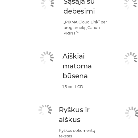
Sąsaja su
debesimi
„PIXMA Cloud Link“ per
programėlę „Canon
PRINT“*
Aiškiai
matoma
būsena
1,5 col. LCD
Ryškus ir
aiškus
Ryškus dokumentų
tekstas