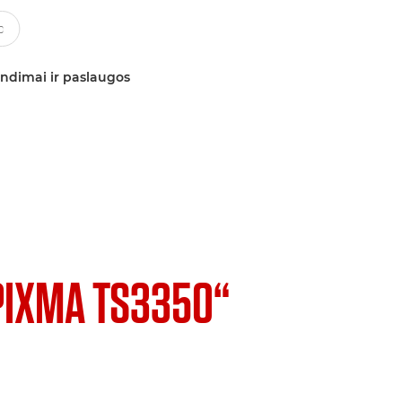
ndimai ir paslaugos
PIXMA TS3350“