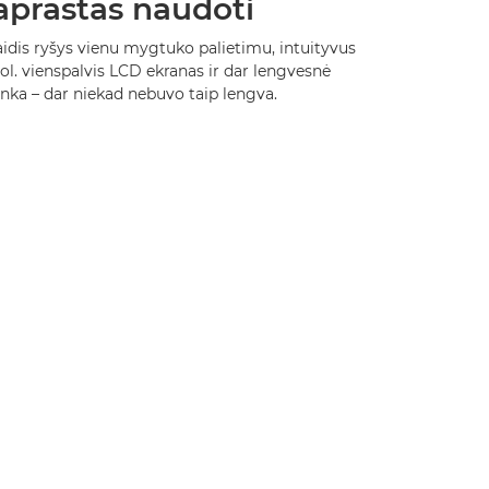
aprastas naudoti
idis ryšys vienu mygtuko palietimu, intuityvus
col. vienspalvis LCD ekranas ir dar lengvesnė
nka – dar niekad nebuvo taip lengva.