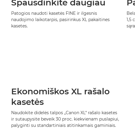
Spausdinkite daugiau
P
Patogios naudoti kasetės FINE ir ilgesnis
Bela
naudojimo laikotarpis, pasirinkus XL pakaitines
1,5 
kasetes.
sąra
Ekonomiškos XL rašalo
kasetės
Naudokite didelės talpos „Canon XL“ rašalo kasetes
ir sutaupysite beveik 30 proc. kiekvienam puslapiui,
palyginti su standartiniais atitinkamais gaminiais.