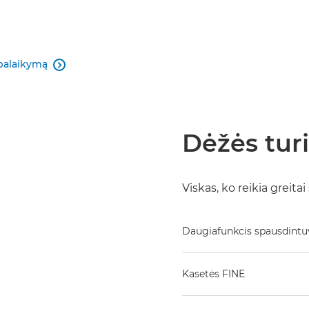
palaikymą

Dėžės tur
Viskas, ko reikia greitai
Daugiafunkcis spausdintuv
Kasetės FINE