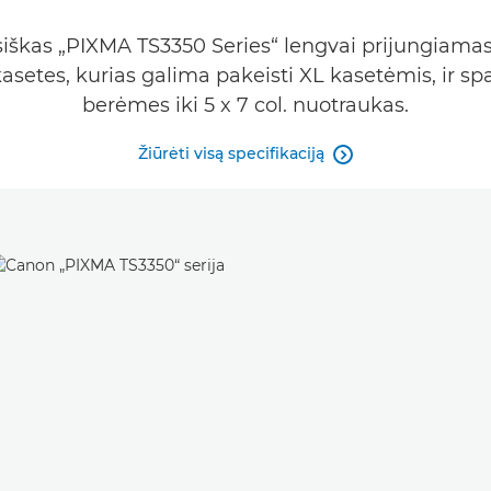
škas „PIXMA TS3350 Series“ lengvai prijungiamas bel
setes, kurias galima pakeisti XL kasetėmis, ir s
berėmes iki 5 x 7 col. nuotraukas.
Žiūrėti visą specifikaciją
