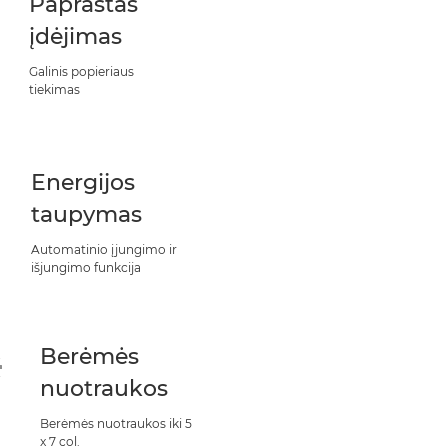
Paprastas
įdėjimas
Galinis popieriaus
tiekimas
Energijos
taupymas
Automatinio įjungimo ir
išjungimo funkcija
Berėmės
nuotraukos
Berėmės nuotraukos iki 5
x 7 col.