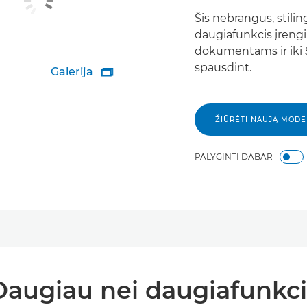
Šis nebrangus, stilin
daugiafunkcis įrengi
dokumentams ir iki
spausdint.
Galerija

ŽIŪRĖTI NAUJĄ MODE
PALYGINTI DABAR
Daugiau nei daugiafunkci