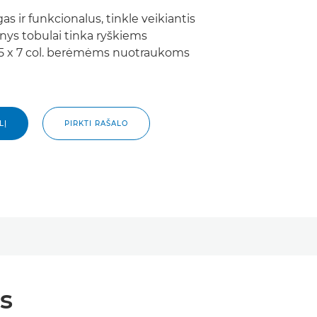
gas ir funkcionalus, tinkle veikiantis
nys tobulai tinka ryškiems
 5 x 7 col. berėmėms nuotraukoms
LĮ
PIRKTI RAŠALO
s