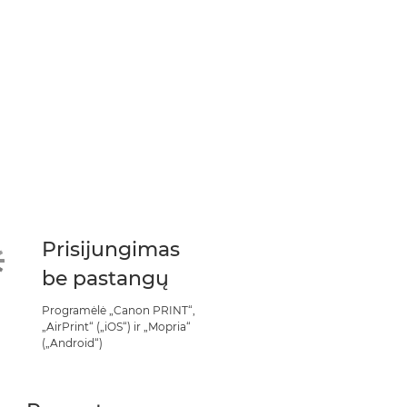
Prisijungimas
be pastangų
Programėlė „Canon PRINT“,
„AirPrint“ („iOS“) ir „Mopria“
(„Android“)