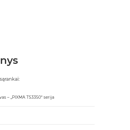
inys
 sąrankai:
as – „PIXMA TS3350“ serija