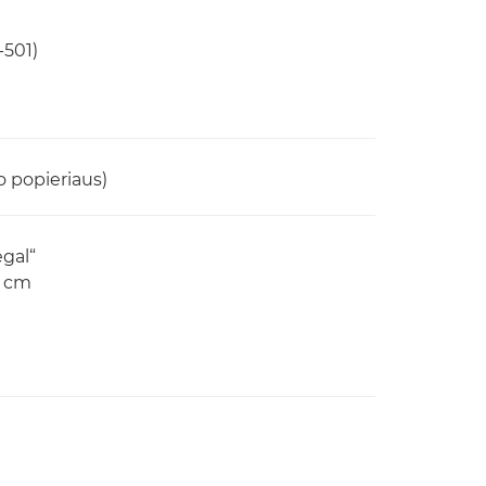
-501)
o popieriaus)
egal“
3 cm