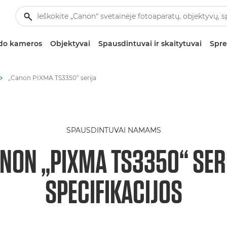
zdo kameros
Objektyvai
Spausdintuvai ir skaitytuvai
Spre
„Canon PIXMA TS3350“ serija
SPAUSDINTUVAI NAMAMS
NON „PIXMA TS3350“ SER
SPECIFIKACIJOS