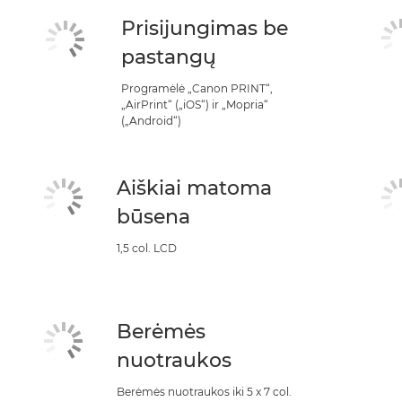
Prisijungimas be
pastangų
Programėlė „Canon PRINT“,
„AirPrint“ („iOS“) ir „Mopria“
(„Android“)
Aiškiai matoma
būsena
1,5 col. LCD
Berėmės
nuotraukos
Berėmės nuotraukos iki 5 x 7 col.