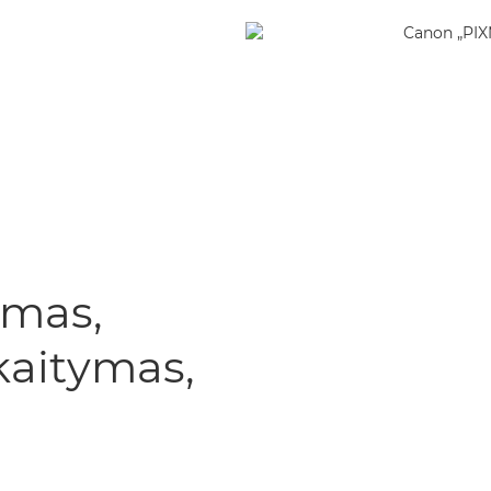
imas,
kaitymas,