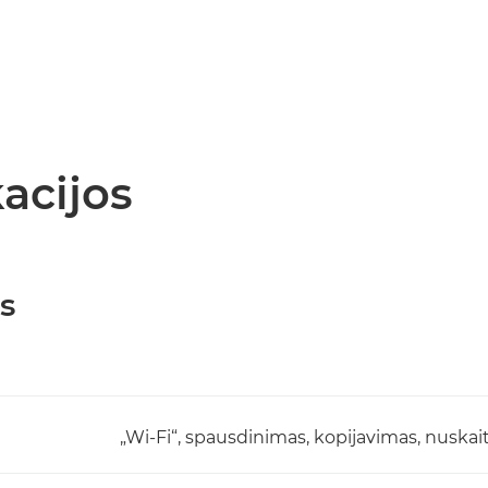
acijos
s
„Wi-Fi“, spausdinimas, kopijavimas, nuskai