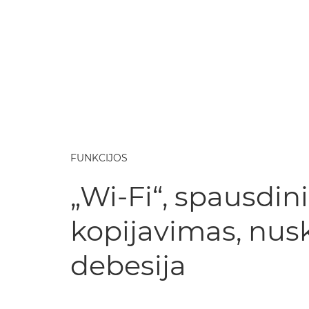
FUNKCIJOS
„Wi-Fi“, spausdin
kopijavimas, nus
debesija