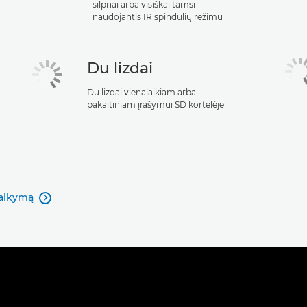
silpnai arba visiškai tamsi
naudojantis IR spindulių režimu
Du lizdai
Du lizdai vienalaikiam arba
pakaitiniam įrašymui SD kortelėje
laikymą
