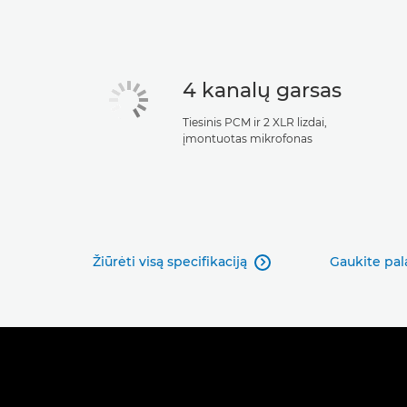
4 kanalų garsas
Tiesinis PCM ir 2 XLR lizdai,
įmontuotas mikrofonas
Žiūrėti visą specifikaciją
Gaukite pa
