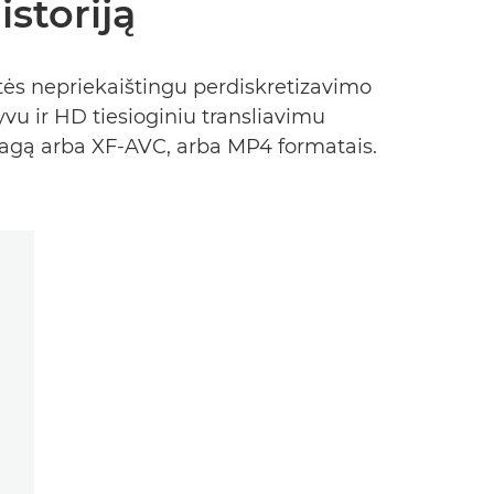
storiją
ės nepriekaištingu perdiskretizavimo
vu ir HD tiesioginiu transliavimu
agą arba XF-AVC, arba MP4 formatais.