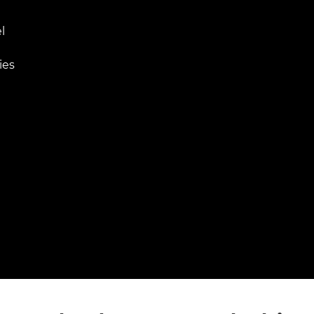
l
ies