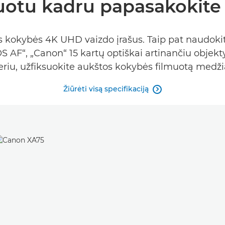
uotu kadru papasakokite i
 kokybės 4K UHD vaizdo įrašus. Taip pat naudokit
AF“, „Canon“ 15 kartų optiškai artinančiu objekty
iu, užfiksuokite aukštos kokybės filmuotą medži
Žiūrėti visą specifikaciją
