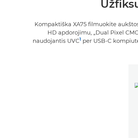
Užfiks
Kompaktiška XA75 filmuokite aukštos
HD apdorojimu, „Dual Pixel CMOS 
1
naudojantis UVC
per USB-C kompiuter