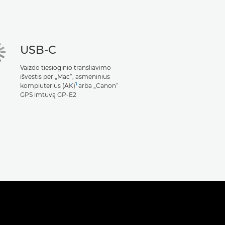
USB-C
Vaizdo tiesioginio transliavimo
išvestis per „Mac“, asmeninius
1
kompiuterius (AK)
arba „Canon“
GPS imtuvą GP-E2