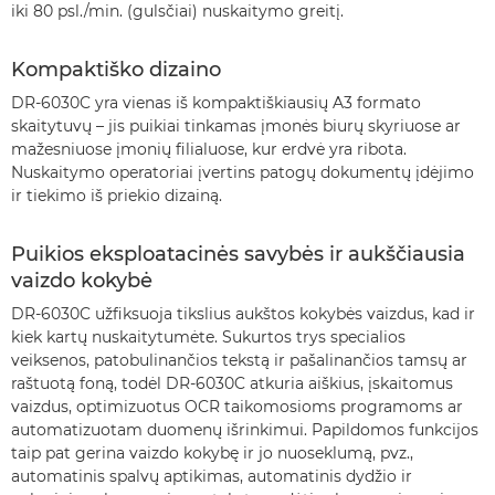
iki 80 psl./min. (gulsčiai) nuskaitymo greitį.
Kompaktiško dizaino
DR-6030C yra vienas iš kompaktiškiausių A3 formato
skaitytuvų – jis puikiai tinkamas įmonės biurų skyriuose ar
mažesniuose įmonių filialuose, kur erdvė yra ribota.
Nuskaitymo operatoriai įvertins patogų dokumentų įdėjimo
ir tiekimo iš priekio dizainą.
Puikios eksploatacinės savybės ir aukščiausia
vaizdo kokybė
DR-6030C užfiksuoja tikslius aukštos kokybės vaizdus, kad ir
kiek kartų nuskaitytumėte. Sukurtos trys specialios
veiksenos, patobulinančios tekstą ir pašalinančios tamsų ar
raštuotą foną, todėl DR-6030C atkuria aiškius, įskaitomus
vaizdus, optimizuotus OCR taikomosioms programoms ar
automatizuotam duomenų išrinkimui. Papildomos funkcijos
taip pat gerina vaizdo kokybę ir jo nuoseklumą, pvz.,
automatinis spalvų aptikimas, automatinis dydžio ir