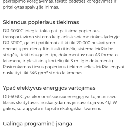
pakreipimo koregavimas, teksto padėties koregavimas ir
pritaikytas spalvų šalinimas.
Sklandus popieriaus tiekimas
DR-6030C įdiegta tokia pati patikima popieriaus
transportavimo sistema kaip ankstesniame rinkos lyderyje
DR-5010C, galinti patikimai atlikti iki 20 000 nuskaitymo
operacijų per dieną. Itin tiksli ritinėlių sistema leidžia be
strigčių tiekti daugelio tipų dokumentus: nuo A3 formato
laikmenų ir plastikinių kortelių iki 3 m ilgio dokumentų.
Pasirenkamas tiesus popieriaus tiekimo kelias leidžia lengvai
nuskaityti iki 546 g/m² storio laikmenas.
Ypač efektyvus energijos vartojimas
DR-6030C yra ekonomiškiausiai energiją vartojantis savo
klasės skaitytuvas: nuskaitydamas jis suvartoja vos 41,1 W
galios; sutaupysite ir tapsite ekologiškai švaresni.
Galinga programinė įranga