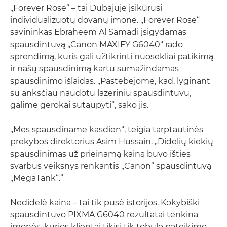
„Forever Rose“ – tai Dubajuje įsikūrusi
individualizuotų dovanų įmonė. „Forever Rose“
savininkas Ebraheem Al Samadi įsigydamas
spausdintuvą „Canon MAXIFY G6040“ rado
sprendimą, kuris gali užtikrinti nuosekliai patikimą
ir našų spausdinimą kartu sumažindamas
spausdinimo išlaidas. „Pastebėjome, kad, lyginant
su anksčiau naudotu lazeriniu spausdintuvu,
galime gerokai sutaupyti“, sako jis.
„Mes spausdiname kasdien“, teigia tarptautinės
prekybos direktorius Asim Hussain. „Didelių kiekių
spausdinimas už prieinamą kainą buvo išties
svarbus veiksnys renkantis „Canon“ spausdintuvą
„MegaTank“.“
Nedidelė kaina – tai tik pusė istorijos. Kokybiški
spausdintuvo PIXMA G6040 rezultatai tenkina
įmonės, kurios klientai tikisi tik tobulo pateikimo,