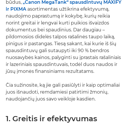
būdus,
„Canon MegaTank“ spausdintuvų MAXIFY
ir PIXMA
asortimentas užtikrina efektyvumą,
naudojimo paprastumą ir kokybę, kurių reikia
norint greitai ir lengvai kurti puikios išvaizdos
dokumentus bei spaudinius. Dar daugiau –
pildomosios didelės talpos rašalinės taupo laiką,
pinigus ir pastangas. Tiesą sakant, kai kurie iš šių
spausdintuvų gali sutaupyti iki 90 % bendros
nuosavybės kainos, palyginti su įprastais rašaliniais
ir lazeriniais spausdintuvais, todėl duos naudos ir
jūsų įmonės finansiniams rezultatams.
Čia sužinosite, ką jie gali pasiūlyti ir kaip optimaliai
juos išnaudoti, remdamiesi patirtimi žmonių,
naudojančių juos savo veikloje kasdien.
1. Greitis ir efektyvumas