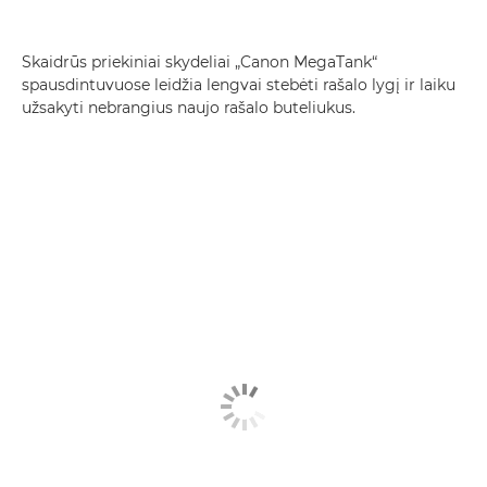
Skaidrūs priekiniai skydeliai „Canon MegaTank“
spausdintuvuose leidžia lengvai stebėti rašalo lygį ir laiku
užsakyti nebrangius naujo rašalo buteliukus.