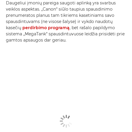
Daugeliui įmonių pareiga saugoti aplinką yra svarbus
veiklos aspektas. „Canon“ siūlo taupius spausdinimo
prenumeratos planus tam tikriems kasetiniams savo
spausdintuvams (ne visose šalyse) ir vykdo naudotų
kasečių
perdirbimo programą
, bet rašalo papildymo
sistema „MegaTank“ spausdintuvuose leidžia prisidėti prie
gamtos apsaugos dar geriau.