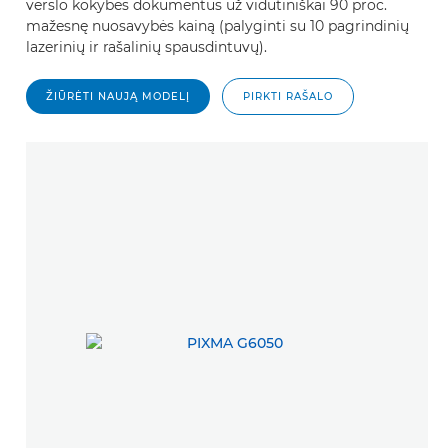
verslo kokybės dokumentus už vidutiniškai 90 proc.
mažesnę nuosavybės kainą (palyginti su 10 pagrindinių
lazerinių ir rašalinių spausdintuvų).
ŽIŪRĖTI NAUJĄ MODELĮ
PIRKTI RAŠALO