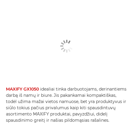
MAXIFY GX1050
idealiai tinka darbuotojams, derinantiems
darbą iš namų ir biure. Jis pakankamai kompaktiškas,
todėl užima mažai vietos namuose, bet yra produktyvus ir
siūlo tokius pačius privalumus kaip kiti spausdintuvų
asortimento MAXIFY produktai, pavyzdžiui, didelį
spausdinimo greitį ir našias pildomąsias rašalines.