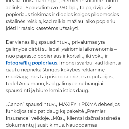
idealiai tinka darbingai „Premier Insurance“ biuro
aplinkai. Spausdintuvo 350 lapų talpa, dvipusis
popieriaus tiekimas ir didelės išeigos pildomosios
rašalinės reiškia, kad reikia mažiau laiko popieriui
įdėti ir rašalo kasetėms užsakyti.
Dar vienas šių spausdintuvų privalumas yra
galimybė dirbti su labai įvairiomis laikmenomis –
nuo paprasto popieriaus ir kortelių iki vokų ir
fotografijų popieriaus
. Įmonei svarbu, kad klientai
gautų nepriekaištingos kokybės reklaminę
medžiagą, nes tai prisideda prie jos reputacijos,
todėl Anik mano, kad galimybė nebrangiai
spausdinti ją biure lemia išties daug.
„Canon“ spausdintuvų MAXIFY ir PIXMA debesijos
funkcijos taip pat daug ką pakeitė „Premier
Insurance“ veikloje. „Mūsų klientai dažnai atsineša
dokumentų į susitikimus. Naudodamas