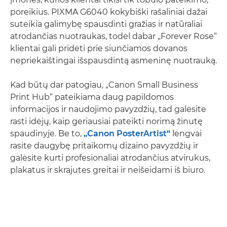
poreikius. PIXMA G6040 kokybiški rašaliniai dažai
suteikia galimybę spausdinti gražias ir natūraliai
atrodančias nuotraukas, todėl dabar „Forever Rose“
klientai gali pridėti prie siunčiamos dovanos
nepriekaištingai išspausdintą asmeninę nuotrauką.
Kad būtų dar patogiau, „Canon Small Business
Print Hub“ pateikiama daug papildomos
informacijos ir naudojimo pavyzdžių, tad galėsite
rasti idėjų, kaip geriausiai pateikti norimą žinutę
spaudinyje. Be to,
„Canon PosterArtist“
lengvai
rasite daugybę pritaikomų dizaino pavyzdžių ir
galėsite kurti profesionaliai atrodančius atvirukus,
plakatus ir skrajutes greitai ir neišeidami iš biuro.