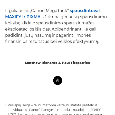
Ir galiausiai, „Canon MegaTank“
spausdintuvai
MAXIFY ir PIXMA
užtikrina geriausią spausdinimo
kokybę, didelę spausdinimo spartą ir mažas
eksploatacijos išlaidas. Apibendrinant, jie gali
padidinti jūsų našumą ir pagerinti įmonės
finansinius rezultatus bei veiklos efektyvumą.
Matthew Richards & Paul Fitzpatrick
Puslapių išeiga – tai numatoma vertė, nustatyta pasitelkus
individualius „Canon“ bandymo metodus, naudojant ISO/IEC
24712 diagramos ir nepertraukiamo spausdinimo imitavimą su