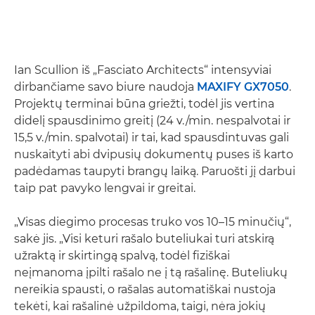
Ian Scullion iš „Fasciato Architects“ intensyviai
dirbančiame savo biure naudoja
MAXIFY GX7050
.
Projektų terminai būna griežti, todėl jis vertina
didelį spausdinimo greitį (24 v./min. nespalvotai ir
15,5 v./min. spalvotai) ir tai, kad spausdintuvas gali
nuskaityti abi dvipusių dokumentų puses iš karto
padėdamas taupyti brangų laiką. Paruošti jį darbui
taip pat pavyko lengvai ir greitai.
„Visas diegimo procesas truko vos 10–15 minučių“,
sakė jis. „Visi keturi rašalo buteliukai turi atskirą
užraktą ir skirtingą spalvą, todėl fiziškai
neįmanoma įpilti rašalo ne į tą rašalinę. Buteliukų
nereikia spausti, o rašalas automatiškai nustoja
tekėti, kai rašalinė užpildoma, taigi, nėra jokių