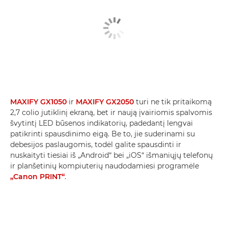
MAXIFY GX1050
ir
MAXIFY GX2050
turi ne tik pritaikomą
2,7 colio jutiklinį ekraną, bet ir naują įvairiomis spalvomis
švytintį LED būsenos indikatorių, padedantį lengvai
patikrinti spausdinimo eigą. Be to, jie suderinami su
debesijos paslaugomis, todėl galite spausdinti ir
nuskaityti tiesiai iš „Android“ bei „iOS“ išmaniųjų telefonų
ir planšetinių kompiuterių naudodamiesi programėle
„Canon PRINT“
.