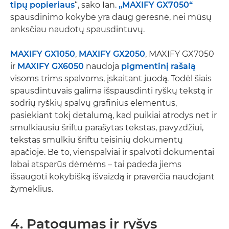
tipų popieriaus
“, sako Ian.
„MAXIFY GX7050“
spausdinimo kokybė yra daug geresnė, nei mūsų
anksčiau naudotų spausdintuvų.
MAXIFY GX1050
,
MAXIFY GX2050
, MAXIFY GX7050
ir
MAXIFY GX6050
naudoja
pigmentinį rašalą
visoms trims spalvoms, įskaitant juodą. Todėl šiais
spausdintuvais galima išspausdinti ryškų tekstą ir
sodrių ryškių spalvų grafinius elementus,
pasiekiant tokį detalumą, kad puikiai atrodys net ir
smulkiausiu šriftu parašytas tekstas, pavyzdžiui,
tekstas smulkiu šriftu teisinių dokumentų
apačioje. Be to, vienspalviai ir spalvoti dokumentai
labai atsparūs dėmėms – tai padeda jiems
išsaugoti kokybišką išvaizdą ir praverčia naudojant
žymeklius.
4. Patogumas ir ryšys