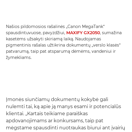
Našios pildomosios rašalinės „Canon MegaTank“
spausdintuvuose, pavyzdžiui,
MAXIFY GX2050
, sumažina
kasetėms užsakyti skiriamą laiką. Naudojamas
pigmentinis rašalas užtikrina dokumentų „verslo klasės“
patvarumą, taip pat atsparumą dėmėms, vandeniui ir
žymekliams.
Įmonės siunčiamų dokumentų kokybė gali
nulemti tai, ką apie ją manys esami ir potencialūs
klientai. „Kartais teikiame paraiškas
apdovanojimams ar konkursams, taip pat
mėgstame spausdinti nuotraukas biurui ant įvairių