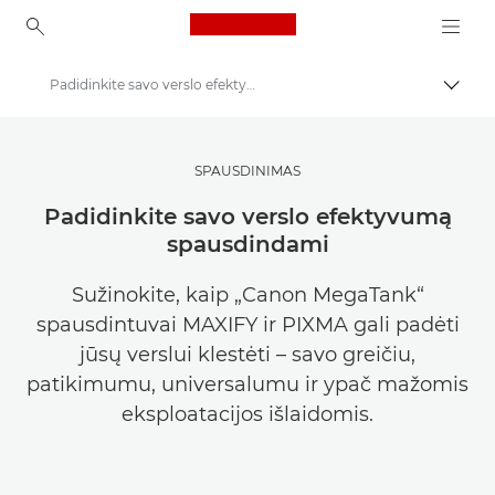
Canon Logo, back to ho
Padidinkite savo verslo efektyvumą spausdindami
Perju
Canon
Pasisemkite įkvėpimo | Fotografijos ir spausdinimo patarimai ir pirkėjų vadovai
SPAUSDINIMAS
Istorijos apie fotografiją ir kūrybiškumą
Padidinkite savo verslo efektyvumą
spausdindami
Sužinokite, kaip „Canon MegaTank“
spausdintuvai MAXIFY ir PIXMA gali padėti
jūsų verslui klestėti – savo greičiu,
patikimumu, universalumu ir ypač mažomis
eksploatacijos išlaidomis.