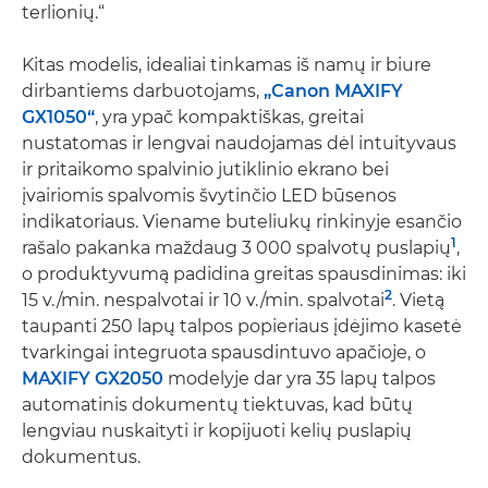
terlionių.“
Kitas modelis, idealiai tinkamas iš namų ir biure
dirbantiems darbuotojams,
„Canon MAXIFY
GX1050“
, yra ypač kompaktiškas, greitai
nustatomas ir lengvai naudojamas dėl intuityvaus
ir pritaikomo spalvinio jutiklinio ekrano bei
įvairiomis spalvomis švytinčio LED būsenos
indikatoriaus. Viename buteliukų rinkinyje esančio
1
rašalo pakanka maždaug 3 000 spalvotų puslapių
,
o produktyvumą padidina greitas spausdinimas: iki
2
15 v./min. nespalvotai ir 10 v./min. spalvotai
. Vietą
taupanti 250 lapų talpos popieriaus įdėjimo kasetė
tvarkingai integruota spausdintuvo apačioje, o
MAXIFY GX2050
modelyje dar yra 35 lapų talpos
automatinis dokumentų tiektuvas, kad būtų
lengviau nuskaityti ir kopijuoti kelių puslapių
dokumentus.