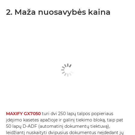
2. Maža nuosavybės kaina
MAXIFY GX7050
turi dvi 250 lapų talpos popieriaus
įdėjimo kasetes apačioje ir galinį tiekimo bloką, taip pat
50 lapų D-ADF (automatinį dokumentų tiektuvą),
leidžiantį nuskaityti dvipusius dokumentus neįdedant jų