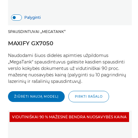
Palyginti
SPAUSDINTUVAI „MEGATANK“
MAXIFY GX7050
Naudodami šiuos didelės apimties užpildomus
„MegaTank“ spausdintuvus galėsite kasdien spausdinti
verslo kokybės dokumentus už vidutiniškai 90 proc.
mažesnę nuosavybės kainą (palyginti su 10 pagrindinių
lazerinių ir rašalinių spausdintuvų).
ŽIŪRĖTI NAUJĄ MODELĮ
PIRKTI RAŠALO
VIDUTINIŠKAI 90 % MAŽESNĖ BENDRA NUOSAVYBĖS KAINA