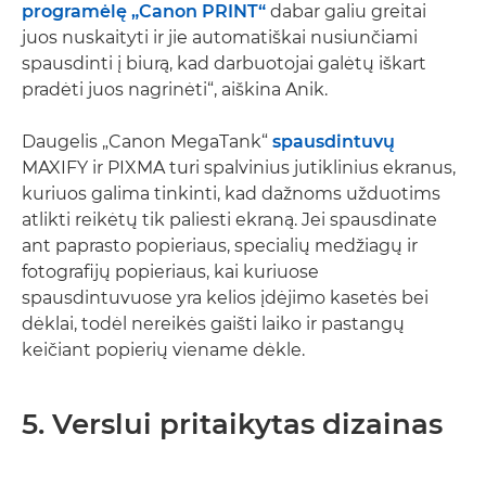
programėlę „Canon PRINT“
dabar galiu greitai
juos nuskaityti ir jie automatiškai nusiunčiami
spausdinti į biurą, kad darbuotojai galėtų iškart
pradėti juos nagrinėti“, aiškina Anik.
Daugelis „Canon MegaTank“
spausdintuvų
MAXIFY ir PIXMA turi spalvinius jutiklinius ekranus,
kuriuos galima tinkinti, kad dažnoms užduotims
atlikti reikėtų tik paliesti ekraną. Jei spausdinate
ant paprasto popieriaus, specialių medžiagų ir
fotografijų popieriaus, kai kuriuose
spausdintuvuose yra kelios įdėjimo kasetės bei
dėklai, todėl nereikės gaišti laiko ir pastangų
keičiant popierių viename dėkle.
5. Verslui pritaikytas dizainas