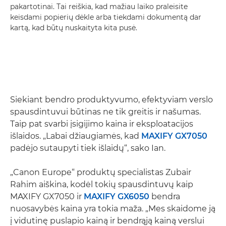
pakartotinai. Tai reiškia, kad mažiau laiko praleisite
keisdami popierių dėkle arba tiekdami dokumentą dar
kartą, kad būtų nuskaityta kita pusė.
Siekiant bendro produktyvumo, efektyviam verslo
spausdintuvui būtinas ne tik greitis ir našumas.
Taip pat svarbi įsigijimo kaina ir eksploatacijos
išlaidos. „Labai džiaugiamės, kad
MAXIFY GX7050
padėjo sutaupyti tiek išlaidų“, sako Ian.
„Canon Europe“ produktų specialistas Zubair
Rahim aiškina, kodėl tokių spausdintuvų kaip
MAXIFY GX7050 ir
MAXIFY GX6050
bendra
nuosavybės kaina yra tokia maža. „Mes skaidome ją
į vidutinę puslapio kainą ir bendrąją kainą verslui