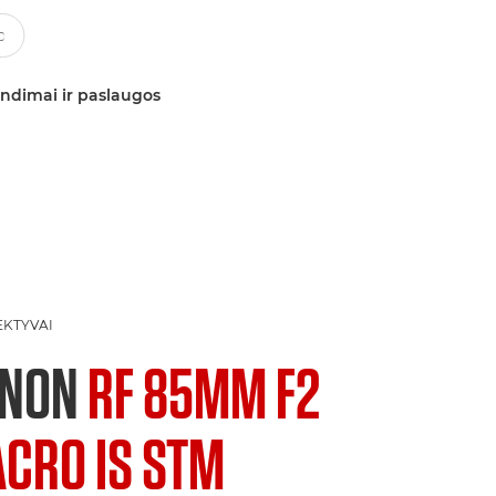
ndimai ir paslaugos
EKTYVAI
ANON
RF 85MM F2
CRO IS STM