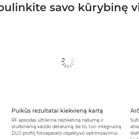
bulinkite savo kūrybinę vi
Puikūs rezultatai kiekvieną kartą
Arč
RF apsodas užtikrina neįtikėtiną našumą ir
Sufo
s
stulbinamą vaizdo detalumą, be to, turi integruotą
atr
DLO profilį fotoaparato objektyvo optimizavimui.
diaf