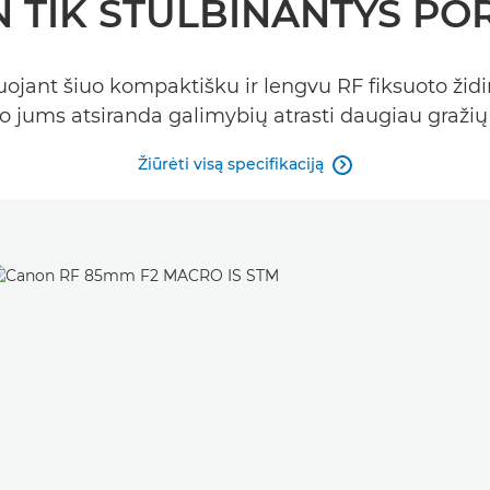
N TIK STULBINANTYS PO
rafuojant šiuo kompaktišku ir lengvu RF fiksuoto žid
, o jums atsiranda galimybių atrasti daugiau gražių 
Žiūrėti visą specifikaciją
