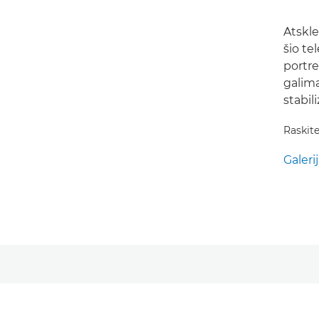
Atskle
šio te
portre
galima
stabili
Raskit
Galeri
Galeri