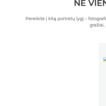
NE VIE
Pereikite į kitą portretų lygį – fotog
gražiai