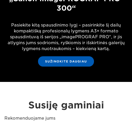
300“
Pasiekite kitą spausdinimo lygį – pasirinkite šį dailų
kompaktišką profesionalų lygmens A3+ formato
spausdintuvą iš serijos „imagePROGRAF PRO“, ir jis
atlygins jums sodriomis, ryškiomis ir išskirtinės galerijų
lygmens nuotraukomis – kiekvieną kartą.
SUŽINOKITE DAUGIAU
Susiję gaminiai
Rekomenduojame jums