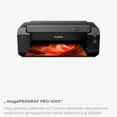
„ imagePROGRAF PRO-1000“
Visos spalvinės galimybės A2 formato darbastalio spausdintuvas,
pasižymintis pirmaujančiomis rinkoje spalvomis ir jų atkūrimo