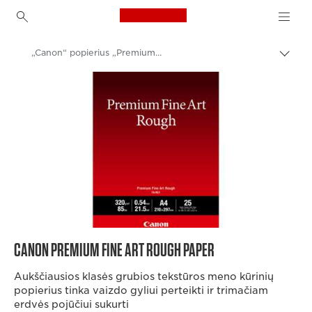
Canon Logo, back to h
„Canon“ popierius „Premium Fine Art Rough“
Perju
lanky
Canon
kelią
„Canon“ spausdintuvai
Fotopopierius – A4, A3, A3+, A2, 4x6, 5x5, 5x7 – blizgus, matinis, žvilgus
CANON PREMIUM FINE ART ROUGH PAPER
Aukščiausios klasės grubios tekstūros meno kūrinių
popierius tinka vaizdo gyliui perteikti ir trimačiam
erdvės pojūčiui sukurti