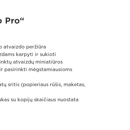
o Pro“
to atvaizdo peržiūra
aizdams karpyti ir sukioti
rinktų atvaizdų miniatiūros
ti ir pasirinkti mėgstamiausioms
ų sritis (popieriaus rūšis, maketas,
as su kopijų skaičiaus nuostata