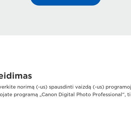
leidimas
 atverkite norimą (-us) spausdinti vaizdą (-us) progr
ojate programą „Canon Digital Photo Professional“, t