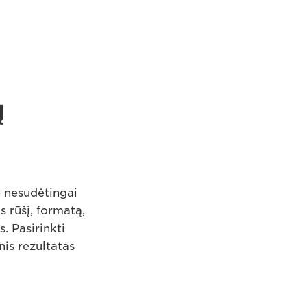
ų
e nesudėtingai
 rūšį, formatą,
. Pasirinkti
nis rezultatas