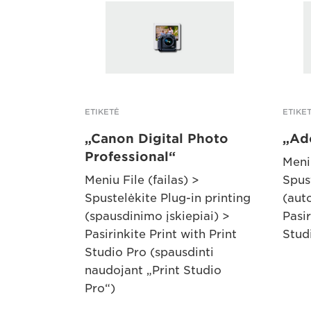
ETIKETĖ
ETIKE
„Canon Digital Photo
„Ad
Professional“
Meniu
Meniu File (failas) >
Spus
Spustelėkite Plug-in printing
(aut
(spausdinimo įskiepiai) >
Pasi
Pasirinkite Print with Print
Studi
Studio Pro (spausdinti
naudojant „Print Studio
Pro“)