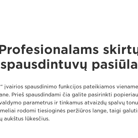
Profesionalams skirt
spausdintuvų pasiūla
o“ įvairios spausdinimo funkcijos pateikiamos vienam
e. Prieš spausdindami čia galite pasirinkti popieriaus
 valdymo parametrus ir tinkamus atvaizdų spalvų tonus
ėmeliai rodomi tiesioginės peržiūros lange, taigi galuti
sų aukštus lūkesčius.