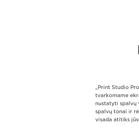
„Print Studio Pr
tvarkomame ekran
nustatyti spalvų
spalvų tonai ir r
visada atitiks jū