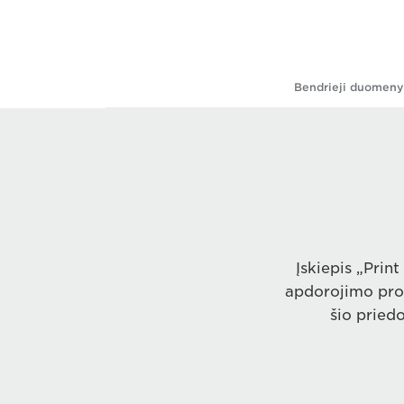
Bendrieji duomeny
Įskiepis „Prin
apdorojimo prog
šio pried