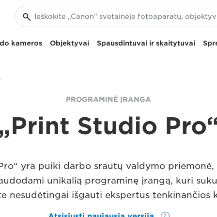
izdo kameros
Objektyvai
Spausdintuvai ir skaitytuvai
Spr
intuvai profesionalams
PROGRAMINĖ ĮRANGA
„Print Studio Pro
 Pro“ yra puiki darbo srautų valdymo priemonė, 
Naudodami unikalią programinę įrangą, kuri suku
te nesudėtingai išgauti ekspertus tenkinančios
Atsisiųsti naujausią versiją