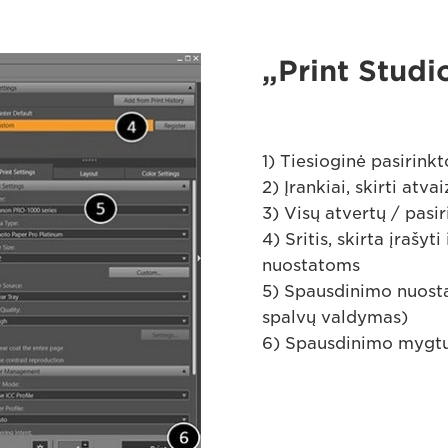
„Print Studi
1) Tiesioginė pasirink
2) Įrankiai, skirti atv
3) Visų atvertų / pasi
4) Sritis, skirta įrašy
nuostatoms
5) Spausdinimo nuostat
spalvų valdymas)
6) Spausdinimo mygtuk