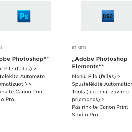
TĖ
ETIKETĖ
obe Photoshop“®
„Adobe Photoshop
Elements“®
 File (failas) >
telėkite Automate
Meniu File (failas) >
omatizuoti) >
Spustelėkite Automatio
rinkite Canon Print
Tools (automatizavimo
o Pro...
priemonės) >
Pasirinkite Canon Print
Studio Pro...