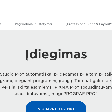
s
Pagrindiniai nustatymai
„Professional Print & Layout“
Įdiegimas
t Studio Pro“ automatiškai pridedamas prie tam prita
ramų diegiant programinę įrangą. Taip pat galite atsi
o versiją, skirtą esamiems „PIXMA Pro“ spausdintuvams
spausdintuvams „imagePROGRAF PRO“.
ATSISIŲSTI (1,2 MB)