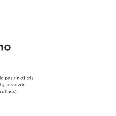
mo
a pasirinkti tris
tą, atvaizdo
ofilius).