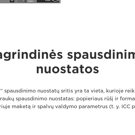
agrindinės spausdini
nuostatos
“ spausdinimo nuostatų sritis yra ta vieta, kurioje reiki
raukų spausdinimo nuostatas: popieriaus rūšį ir forma
iuje maketą ir spalvų valdymo parametrus (t. y. ICC pr