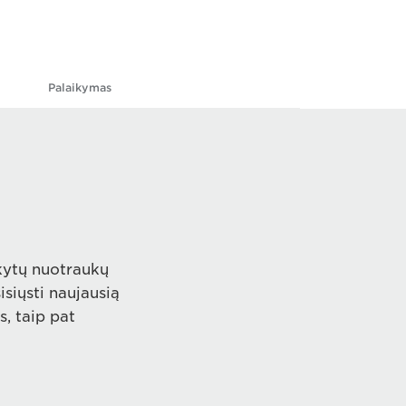
Palaikymas
ikytų nuotraukų
siųsti naujausią
, taip pat