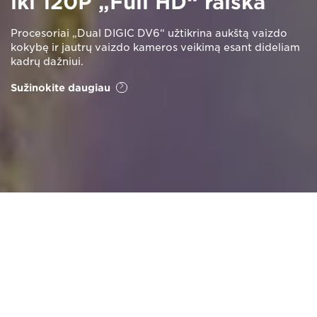
iki 120P „Full HD“ raiška
Procesoriai „Dual DIGIC DV6“ užtikrina aukštą vaizdo
kokybę ir jautrų vaizdo kameros veikimą esant dideliam
kadrų dažniui.
Sužinokite daugiau