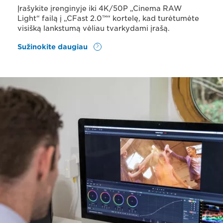
Įrašykite įrenginyje iki 4K/50P „Cinema RAW
Light“ failą į „CFast 2.0™“ kortelę, kad turėtumėte
visišką lankstumą vėliau tvarkydami įrašą.
Sužinokite daugiau