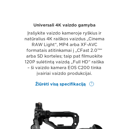
Universali 4K vaizdo gamyba
Įrašykite vaizdo kameroje ryškius ir
natūralius 4K raiškos vaizdus „Cinema
RAW Light“, MP4 arba XF-AVC
formatais atitinkamai į „CFast 2.0™“
arba SD korteles; taip pat filmuokite
120P sulėtintą vaizdą „Full HD“ raiška
– ši vaizdo kamera EOS C200 tinka
įvairiai vaizdo produkcijai.
Žiūrėti visą specifikaciją