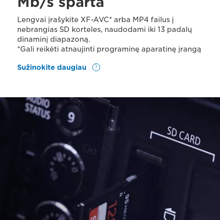
Mb/s sparta
Lengvai įrašykite XF-AVC* arba MP4 failus į
nebrangias SD korteles, naudodami iki 13 padalų
dinaminį diapazoną.
*Gali reikėti atnaujinti programinę aparatinę įrangą
Sužinokite daugiau