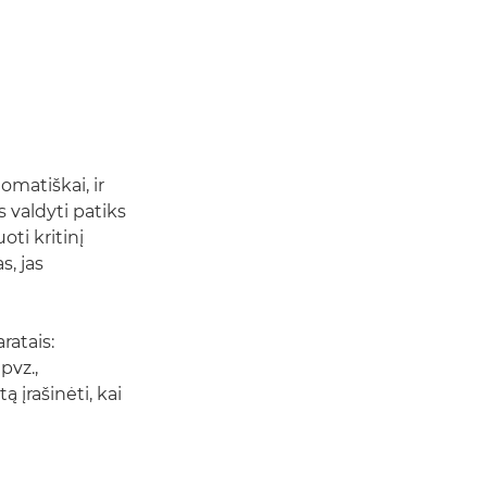
omatiškai, ir
 valdyti patiks
ti kritinį
s, jas
ratais:
pvz.,
ą įrašinėti, kai