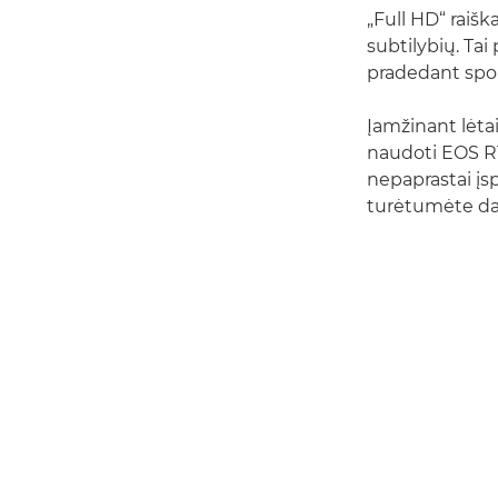
„Full HD“ raišk
subtilybių. Tai
pradedant spor
Įamžinant lėtai
naudoti EOS R10
nepaprastai įs
turėtumėte da