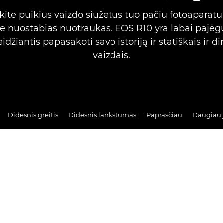
ite puikius vaizdo siužetus tuo pačiu fotoaparatu
e nuostabias nuotraukas. EOS R10 yra labai pajėgu
eidžiantis papasakoti savo istoriją ir statiškais ir 
vaizdais.
Didesnis greitis
Didesnis lankstumas
Paprasčiau
Daugiau 