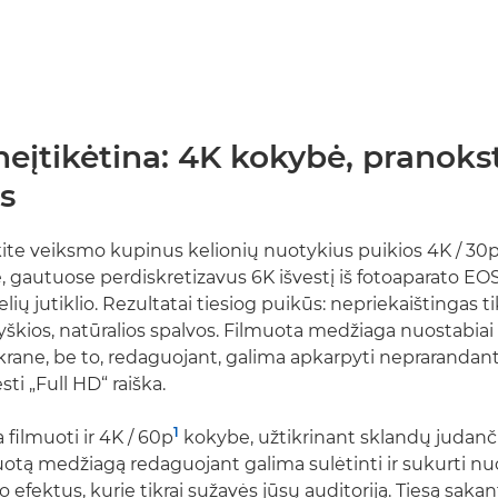
neįtikėtina: 4K kokybė, pranoks
s
e veiksmo kupinus kelionių nuotykius puikios 4K / 30
e, gautuose perdiskretizavus 6K išvestį iš fotoaparato EO
ių jutiklio. Rezultatai tiesiog puikūs: nepriekaištingas t
yškios, natūralios spalvos. Filmuota medžiaga nuostabiai
ekrane, be to, redaguojant, galima apkarpyti neprarandant
sti „Full HD“ raiška.
1
 filmuoti ir 4K / 60p
kokybe, užtikrinant sklandų judanč
uotą medžiagą redaguojant galima sulėtinti ir sukurti n
o efektus, kurie tikrai sužavės jūsų auditoriją. Tiesą sakan