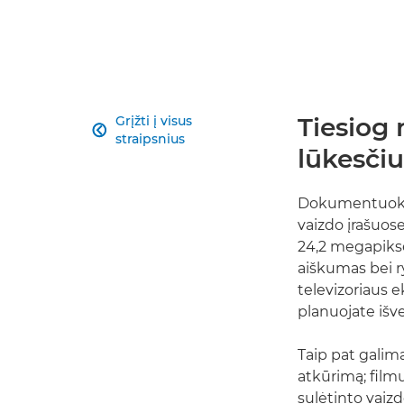
Tiesiog 
Grįžti į visus

straipsnius
lūkesčiu
Dokumentuokit
vaizdo įrašuos
24,2 megapiksel
aiškumas bei r
televizoriaus 
planuojate išve
Taip pat galima
atkūrimą; film
sulėtinto vaizd