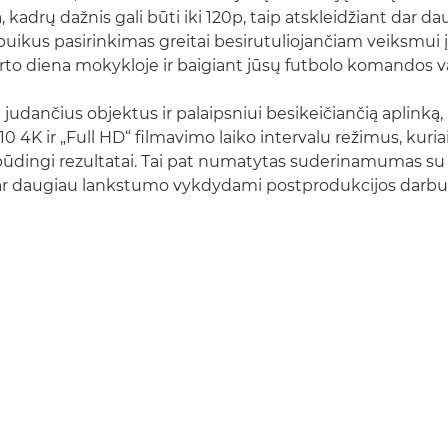
a, kadrų dažnis gali būti iki 120p, taip atskleidžiant dar d
 puikus pasirinkimas greitai besirutuliojančiam veiksmui 
to diena mokykloje ir baigiant jūsų futbolo komandos v
 judančius objektus ir palaipsniui besikeičiančią aplinką
 4K ir „Full HD“ filmavimo laiko intervalu režimus, kuria
pūdingi rezultatai. Tai pat numatytas suderinamumas s
r daugiau lankstumo vykdydami postprodukcijos darbu