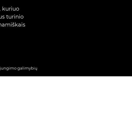
, kuriuo
s turinio
dinamiškais
jungimo galimybių