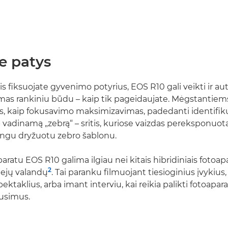
e patys
ais fiksuojate gyvenimo potyrius, EOS R10 gali veikti ir aut
omas rankiniu būdu – kaip tik pageidaujate. Mėgstantiems
os, kaip fokusavimo maksimizavimas, padedanti identifikuo
 vadinamą „zebrą“ – sritis, kuriose vaizdas pereksponuota
ngu dryžuotu zebro šablonu.
aratu EOS R10 galima ilgiau nei kitais hibridiniais fotoapa
2
viejų valandų
. Tai paranku filmuojant tiesioginius įvykius, 
ktaklius, arba imant interviu, kai reikia palikti fotoaparat
usimus.