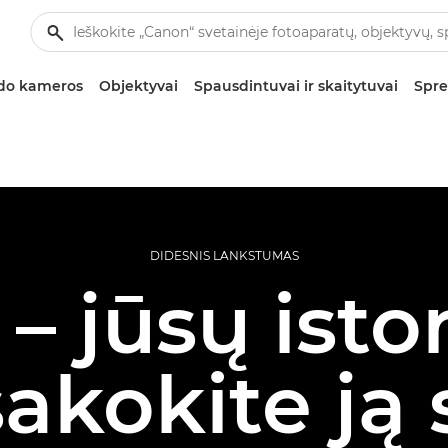
zdo kameros
Objektyvai
Spausdintuvai ir skaitytuvai
Spre
DIDESNIS LANKSTUMAS
 – jūsų istor
akokite ją 