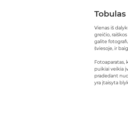
Tobulas
Vienas iš dalyk
greičio, raiško
galite fotograf
šviesoje, ir ba
Fotoaparatas, k
puikiai veikia 
pradedant nuo I
yra įtaisyta bly