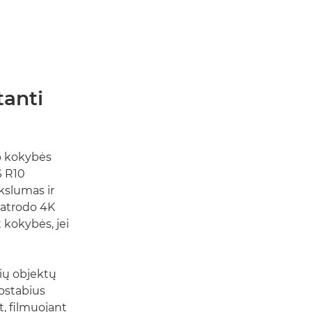
tanti
p kokybės
S R10
ikslumas ir
 atrodo 4K
 kokybės, jei
ių objektų
uostabius
t, filmuojant