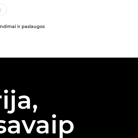
ndimai ir paslaugos
ija,
savaip