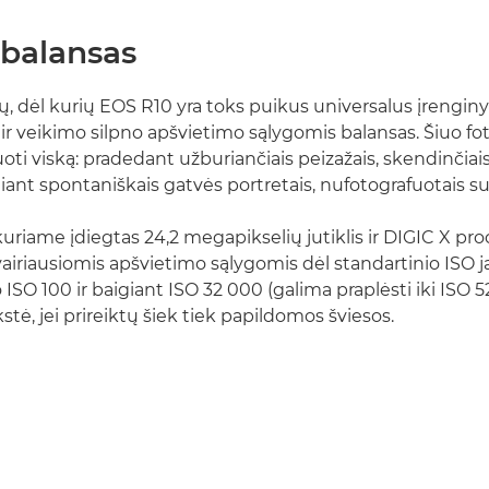
 balansas
ų, dėl kurių EOS R10 yra toks puikus universalus įrenginys
s ir veikimo silpno apšvietimo sąlygomis balansas. Šiuo f
uoti viską: pradedant užburiančiais peizažais, skendinčiai
igiant spontaniškais gatvės portretais, nufotografuotais 
uriame įdiegtas 24,2 megapikselių jutiklis ir DIGIC X pro
įvairiausiomis apšvietimo sąlygomis dėl standartinio ISO 
SO 100 ir baigiant ISO 32 000 (galima praplėsti iki ISO 5
kstė, jei prireiktų šiek tiek papildomos šviesos.