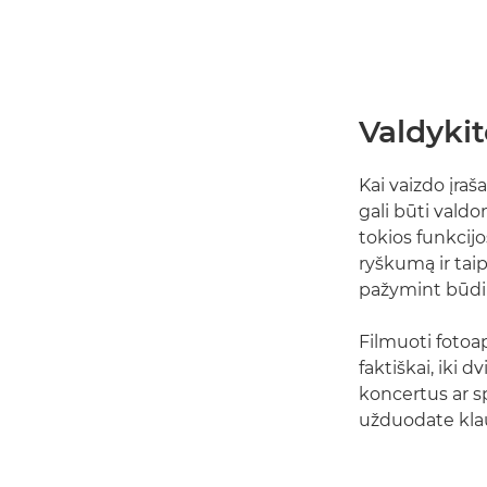
Valdykit
Kai vaizdo įraš
gali būti vald
tokios funkcij
ryškumą ir taip
pažymint būdi
Filmuoti fotoap
faktiškai, iki d
koncertus ar spe
užduodate kla