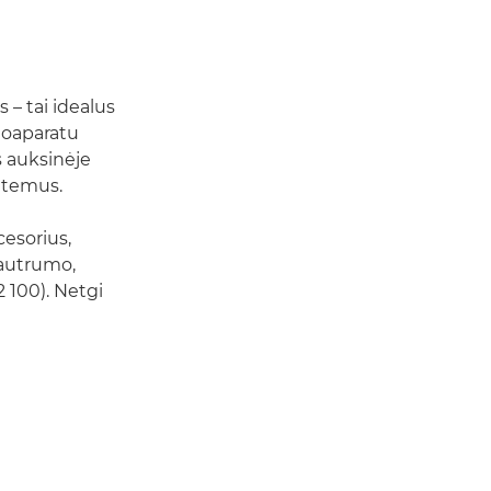
 – tai idealus
otoaparatu
s auksinėje
sutemus.
cesorius,
jautrumo,
2 100). Netgi