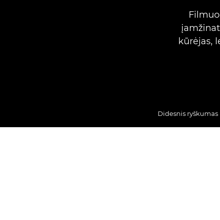
Filmuok
įamžinat
kūrėjas, l
Didesnis ryškumas