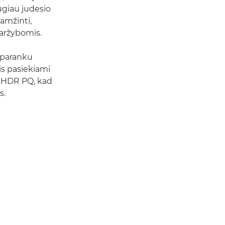
augiau judesio
įamžinti,
aržybomis.
, paranku
is pasiekiami
u HDR PQ, kad
s.