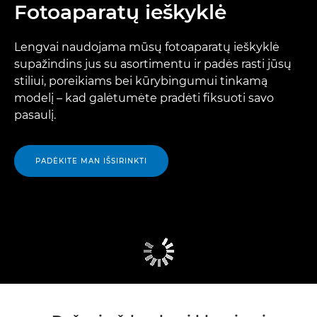
Fotoaparatų ieškyklė
Lengvai naudojama mūsų fotoaparatų ieškyklė
supažindins jus su asortimentu ir padės rasti jūsų
stiliui, poreikiams bei kūrybingumui tinkamą
modelį – kad galėtumėte pradėti fiksuoti savo
pasaulį.
PADĖKITE MAN IŠSIRINKTI