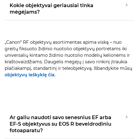
Kokie objektyvai geriausiai tinka
mėgėjams?
„Canon“ RF objektyvų asortimentas apima viską – nuo
greitų fiksuoto židinio nuotolio objektyvų portretams iki
universalių kintamo židinio nuotolio modelių kelionėms ir
kraštovaizdžiams. Daugelis mėgėjų į savo rinkinį įtraukia
plačiakampį, standartinį ir teleobjektyvą. Išbandykite mūsų
objektyvų ieškyklę čia
.
Ar galiu naudoti savo senesnius EF arba
EF-S objektyvus su EOS R beveidrodiniu
fotoaparatu?