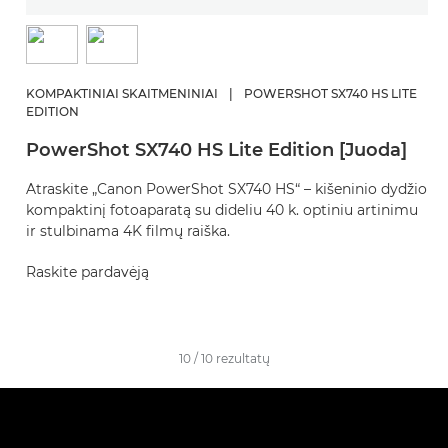
KOMPAKTINIAI SKAITMENINIAI
|
POWERSHOT SX740 HS LITE
EDITION
PowerShot SX740 HS Lite Edition [Juoda]
Atraskite „Canon PowerShot SX740 HS“ – kišeninio dydžio
kompaktinį fotoaparatą su dideliu 40 k. optiniu artinimu
ir stulbinama 4K filmų raiška.
Raskite pardavėją
10
/
10
rezultatų