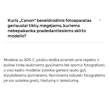
Kuris „Canon“ beveidrodinis fotoaparatas
geriausiai tiktų mėgėjams, kuriems
nebepakanka pradedantiesiems skirto
modelio?
Modeliai su APS-C jutikliu leidžia priartėti prie objekto ir
puikiai tinka laukiniams gyvūnams bei sportui fotografuoti,
o viso kadro modeliai suteikia geresnį lauko gylį
kūrybiškiems portretams. Norintiems tobulėti fotografams
jie visi suteikia greitį, tikslumą ir lankstumą.