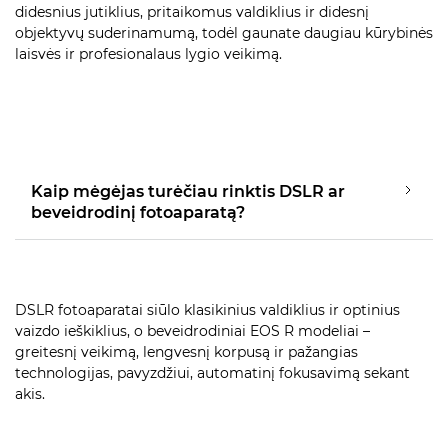
didesnius jutiklius, pritaikomus valdiklius ir didesnį
objektyvų suderinamumą, todėl gaunate daugiau kūrybinės
laisvės ir profesionalaus lygio veikimą.
Kaip mėgėjas turėčiau rinktis DSLR ar
beveidrodinį fotoaparatą?
DSLR fotoaparatai siūlo klasikinius valdiklius ir optinius
vaizdo ieškiklius, o beveidrodiniai EOS R modeliai –
greitesnį veikimą, lengvesnį korpusą ir pažangias
technologijas, pavyzdžiui, automatinį fokusavimą sekant
akis.