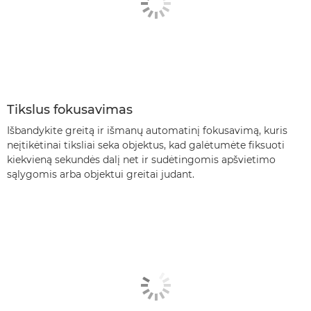
Tikslus fokusavimas
Išbandykite greitą ir išmanų automatinį fokusavimą, kuris
neįtikėtinai tiksliai seka objektus, kad galėtumėte fiksuoti
kiekvieną sekundės dalį net ir sudėtingomis apšvietimo
sąlygomis arba objektui greitai judant.