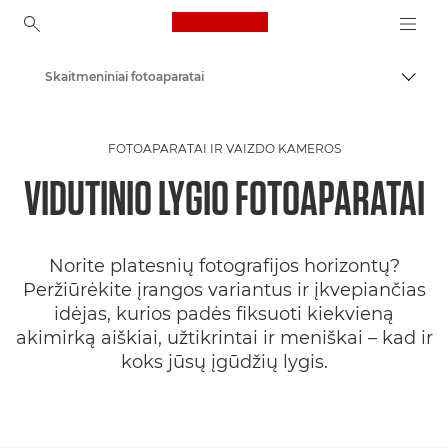
Canon Logo, back to ho
Skaitmeniniai fotoaparatai
Perju
Canon
FOTOAPARATAI IR VAIZDO KAMEROS
VIDUTINIO LYGIO FOTOAPARATAI
Norite platesnių fotografijos horizontų?
Peržiūrėkite įrangos variantus ir įkvepiančias
idėjas, kurios padės fiksuoti kiekvieną
akimirką aiškiai, užtikrintai ir meniškai – kad ir
koks jūsų įgūdžių lygis.