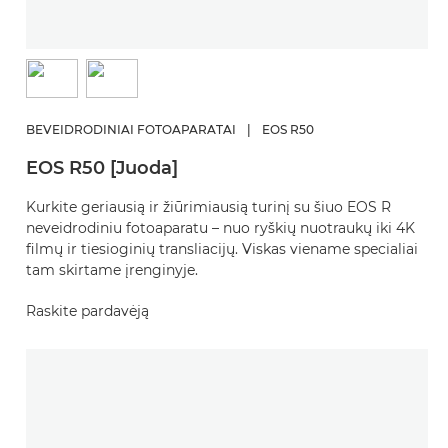
BEVEIDRODINIAI FOTOAPARATAI
|
EOS R50
EOS R50 [Juoda]
Kurkite geriausią ir žiūrimiausią turinį su šiuo EOS R
neveidrodiniu fotoaparatu – nuo ryškių nuotraukų iki 4K
filmų ir tiesioginių transliacijų. Viskas viename specialiai
tam skirtame įrenginyje.
Raskite pardavėją