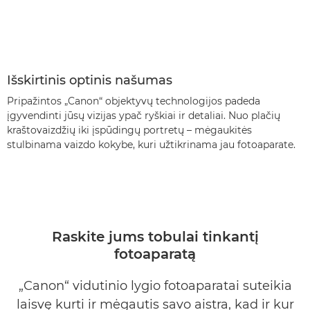
Išskirtinis optinis našumas
Pripažintos „Canon“ objektyvų technologijos padeda
įgyvendinti jūsų vizijas ypač ryškiai ir detaliai. Nuo plačių
kraštovaizdžių iki įspūdingų portretų – mėgaukitės
stulbinama vaizdo kokybe, kuri užtikrinama jau fotoaparate.
Raskite jums tobulai tinkantį
fotoaparatą
„Canon“ vidutinio lygio fotoaparatai suteikia
laisvę kurti ir mėgautis savo aistra, kad ir kur