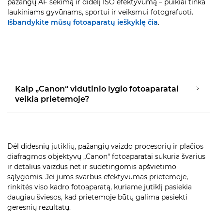
pažangų AF sekimą ir didelį ISO efektyvumą – puikiai tinka
laukiniams gyvūnams, sportui ir veiksmui fotografuoti.
Išbandykite mūsų fotoaparatų ieškyklę čia
.
Kaip „Canon“ vidutinio lygio fotoaparatai
veikia prietemoje?
Dėl didesnių jutiklių, pažangių vaizdo procesorių ir plačios
diafragmos objektyvų „Canon“ fotoaparatai sukuria švarius
ir detalius vaizdus net ir sudėtingomis apšvietimo
sąlygomis. Jei jums svarbus efektyvumas prietemoje,
rinkitės viso kadro fotoaparatą, kuriame jutiklį pasiekia
daugiau šviesos, kad prietemoje būtų galima pasiekti
geresnių rezultatų.