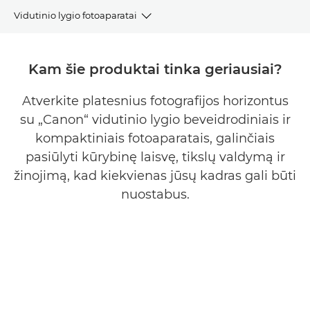
Vidutinio lygio fotoaparatai
Peržiūrėkite asortimentą
Kam šie produktai tinka geriausiai?
Fotoaparatų ieškyklė
Atverkite platesnius fotografijos horizontus
su „Canon“ vidutinio lygio beveidrodiniais ir
DUK
kompaktiniais fotoaparatais, galinčiais
Pagalba
pasiūlyti kūrybinę laisvę, tikslų valdymą ir
žinojimą, kad kiekvienas jūsų kadras gali būti
nuostabus.