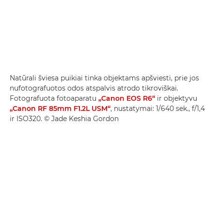
Natūrali šviesa puikiai tinka objektams apšviesti, prie jos
nufotografuotos odos atspalvis atrodo tikroviškai.
Fotografuota fotoaparatu
„Canon EOS R6“
ir objektyvu
„Canon RF 85mm F1.2L USM“
, nustatymai: 1/640 sek., f/1,4
ir ISO320. © Jade Keshia Gordon