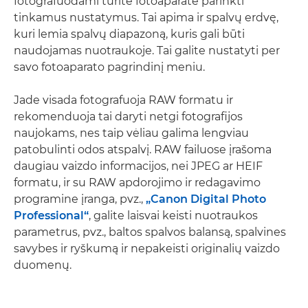
fotografuodami turite fotoaparate parinkti
tinkamus nustatymus. Tai apima ir spalvų erdvę,
kuri lemia spalvų diapazoną, kuris gali būti
naudojamas nuotraukoje. Tai galite nustatyti per
savo fotoaparato pagrindinį meniu.
Jade visada fotografuoja RAW formatu ir
rekomenduoja tai daryti netgi fotografijos
naujokams, nes taip vėliau galima lengviau
patobulinti odos atspalvį. RAW failuose įrašoma
daugiau vaizdo informacijos, nei JPEG ar HEIF
formatu, ir su RAW apdorojimo ir redagavimo
programine įranga, pvz.,
„Canon Digital Photo
Professional“
, galite laisvai keisti nuotraukos
parametrus, pvz., baltos spalvos balansą, spalvines
savybes ir ryškumą ir nepakeisti originalių vaizdo
duomenų.