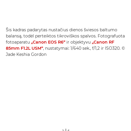
Šis kadras padarytas nustačius dienos šviesos baltumo
balansą, todėl perteiktos tikroviškos spalvos. Fotografuota
fotoaparatu
„Canon EOS R6“
ir objektyvu
„Canon RF
85mm F1.2L USM“
, nustatymai: 1/640 sek., f/1,2 ir ISO320. ©
Jade Keshia Gordon