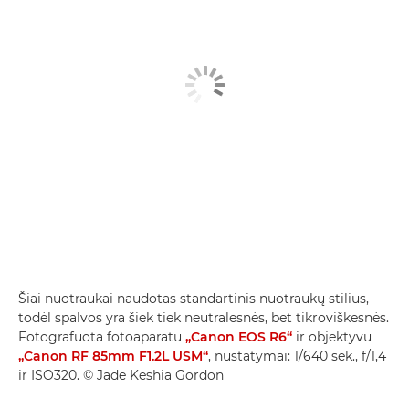
Šiai nuotraukai naudotas standartinis nuotraukų stilius,
todėl spalvos yra šiek tiek neutralesnės, bet tikroviškesnės.
Fotografuota fotoaparatu
„Canon EOS R6“
ir objektyvu
„Canon RF 85mm F1.2L USM“
, nustatymai: 1/640 sek., f/1,4
ir ISO320. © Jade Keshia Gordon