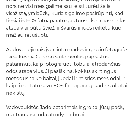
nors ne visi mes galime sau leisti turėti šalia
visažistą, yra būdų, kuriais galime pasirūpinti, kad
tiesiai iš EOS fotoaparato gautuose kadruose odos
atspalviai būtų švieži ir švarūs ir juos reikėtų kuo
mažiau retušuoti.
Apdovanojimais įvertinta mados ir grožio fotografė
Jade Keshia Gordon siūlo penkis paprastus
patarimus, kaip fotografuoti tobulai atrodančius
odos atspalvius. Ji paaiškina, kokius skirtingus
metodus taiko baltai, juodai ir mišrios rasės odai, ir
kaip ji nustato savo EOS fotoaparatą, kad rezultatai
nekistų.
Vadovaukitės Jade patarimais ir greitai jūsų pačių
nuotraukose oda atrodys tobulai!