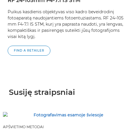
RF 24-105mm F4-7.1 IS STM
Puikus kasdienis objektyvas viso kadro beveidrodinį
fotoaparatą naudojantiems fotoentuziastams. RF 24–105
mm F4-7.1 IS STM, kurį yra paprasta naudoti, yra lengvas,
kompaktiškas ir pasirengęs suteikti jūsų fotografijoms
visai kitą lygį.
FIND A RETAILER
Susiję straipsniai
APŠVIETIMO METODAI