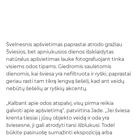
Švelnesnis apšvietimas paprastai atrodo gražiau
Šviesios, bet apniukusios dienos išsklaidytas
natūralus apšvietimas lauke fotografuojant tinka
visiems odos tipams. Giedromis saulėtomis
dienomis, kai šviesa yra nefiltruota ir ryški, paprastai
geriau rasti tam tikrą lengvą šešėlį, kad ant veidų
nebūtų šešėlių ar ryškių akcentų.
„Kalbant apie odos atspalvį, visų pirma reikia
galvoti apie apšvietimą“, patvirtina Jade. „Jei šviesa
krenta tiesiai į jūsų objekto veidą ir oda yra
šviesesnė, ji gali atrodyti tarsi išblukusi. Todėl
būkite pasiruošę sumažinti ekspoziciją arba