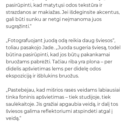
pasirūpinti, kad matytųsi odos tekstūra ir
strazdanos ar makiažas. Jei išdeginsite akcentus,
gali būti sunku ar netgi neįmanoma juos
sugrąžinti.“
„Fotografuojant juodą odą reikia daug šviesos“,
toliau pasakojo Jade. „Juoda sugeria šviesą, todėl
būtina pasirūpinti, kad jos būtų pakankamai
bruožams pabrėžti. Tačiau riba yra plona – per
didelis apšvietimas lems per didelę odos
ekspoziciją ir išblukins bruožus.
„Pastebėjau, kad mišrios rasės veidams labiausiai
tinka foninis apšvietimas – tiek studijoje, tiek
saulėkaitoje. Jis gražiai apgaubia veidą, ir dalį tos
šviesos galima reflektoriumi atspindėti atgal į
veidą.“