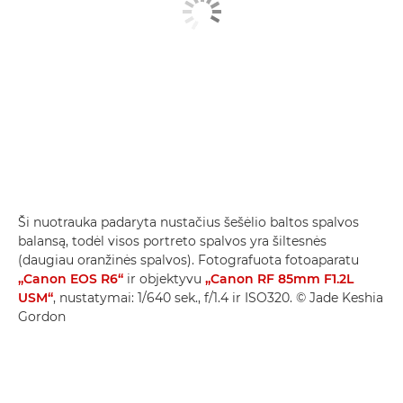
Ši nuotrauka padaryta nustačius šešėlio baltos spalvos
balansą, todėl visos portreto spalvos yra šiltesnės
(daugiau oranžinės spalvos). Fotografuota fotoaparatu
„Canon EOS R6“
ir objektyvu
„Canon RF 85mm F1.2L
USM“
, nustatymai: 1/640 sek., f/1.4 ir ISO320. © Jade Keshia
Gordon