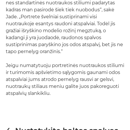
nes standartinės nuotraukos stiliumi padarytas
kadras man pasirodė šiek tiek nuobodus“, sakė
Jade. „Portrete švelniai sustiprinami visi
nuotraukoje esantys raudoni atspalviai. Todėl jis
gražiai išryškino modelio rožinį megztuką, o
kadangi ji yra juodaodė, raudonos spalvos
sustiprinimas paryškino jos odos atspalvį, bet jis ne
tapo pernelyg oranžinis.“
Jeigu numatytuoju portretinės nuotraukos stiliumi
ir turimomis apšvietimo sąlygomis gaunami odos
atspalviai jums atrodo pernelyg rausvi ar gelsvi,
nuotraukų stiliaus meniu galite juos pakoreguoti
atspalvių slankikliu.