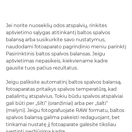
Jei norite nuoseklių odos atspalvių, rinkitės
apšvietimo sąlygas atitinkantį baltos spalvos
balansą arba susikurkite savo nustatymus,
naudodami fotoaparato pagrindinio meniu parinktį
Pasirinktinis baltos spalvos balansas. Jeigu
apšvietimas nepasikeis, kiekviename kadre
gausite tuos pačius rezultatus.
Jeigu paliksite automatinį baltos spalvos balansą,
fotoaparatas pritaikys spalvos temperatūrą, kad
pašalintų atspalvius. Tokiu būdu spalvos atspalviai
gali būti per „šilti“ (oranžiniai) arba per „šalti“
(mėlyni). Jeigu fotografuojate RAW formatu, baltos
spalvos balansą galima pakeisti redaguojant, bet
tinkamai nustatę jį fotoaparate galėsite tiksliau
įvertinti peržiūrimą kadrą.