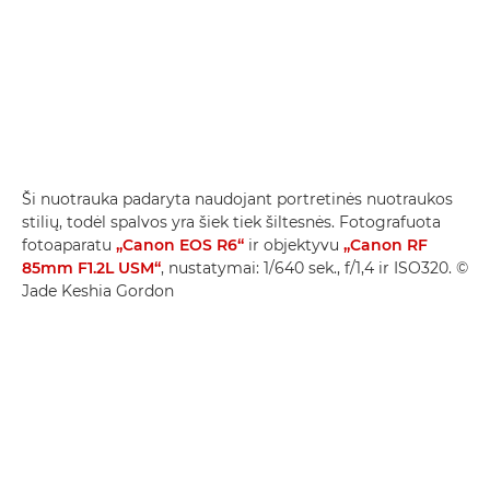
Ši nuotrauka padaryta naudojant portretinės nuotraukos
stilių, todėl spalvos yra šiek tiek šiltesnės. Fotografuota
fotoaparatu
„Canon EOS R6“
ir objektyvu
„Canon RF
85mm F1.2L USM“
, nustatymai: 1/640 sek., f/1,4 ir ISO320. ©
Jade Keshia Gordon