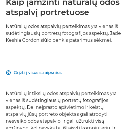
Kaip įamžinti natūralų odos
atspalvį portretuose
Natūralių odos atspalvių perteikimas yra vienas iš
sudėtingiausių portretų fotografijos aspektų. Jade
Keshia Gordon siūlo penkis patarimus sėkmei.
Grįžti į visus straipsnius

Natūralių ir tikslių odos atspalvių perteikimas yra
vienas iš sudėtingiausių portretų fotografijos
aspektų. Dėl neįprasto apšvietimo ir keistų
atspalvių jūsų portreto objektas gali atrodyti
nesveiko odos atspalvio, ir gali užtrukti visą
amžinybę, kol pavyks tai ištaisyti kompiuteriu. Ir