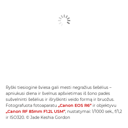
Ryški tiesioginė šviesa gali mesti negražius šešėlius –
apniukusi diena ir švelnus apšvietimas iš šono padės
sušvelninti šešėlius ir išryškinti veido formą ir bruožus.
Fotografuota fotoaparatu
„Canon EOS R6“
ir objektyvu
„Canon RF 85mm F1.2L USM“
, nustatymai: 1/1000 sek., f/1,2
ir ISO320. © Jade Keshia Gordon