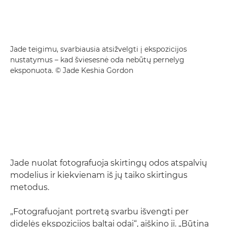
Jade teigimu, svarbiausia atsižvelgti į ekspozicijos
nustatymus – kad šviesesnė oda nebūtų pernelyg
eksponuota. © Jade Keshia Gordon
Jade nuolat fotografuoja skirtingų odos atspalvių
modelius ir kiekvienam iš jų taiko skirtingus
metodus.
„Fotografuojant portretą svarbu išvengti per
didelės ekspozicijos baltai odai“, aiškino ji. „Būtina