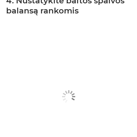
4. Nustatykite baltos spalvos
balansą rankomis