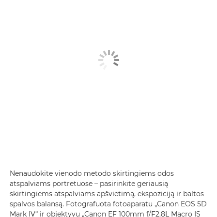
Nenaudokite vienodo metodo skirtingiems odos
atspalviams portretuose – pasirinkite geriausią
skirtingiems atspalviams apšvietimą, ekspoziciją ir baltos
spalvos balansą. Fotografuota fotoaparatu „Canon EOS 5D
Mark IV“ ir objektyvu „Canon EF 100mm f/F2.8L Macro IS