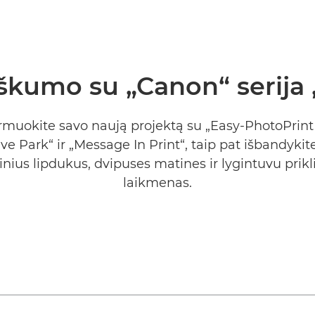
kumo su „Canon“ serija
rmuokite savo naują projektą su „Easy-PhotoPrint 
ive Park“ ir „Message In Print“, taip pat išbandyki
nius lipdukus, dvipuses matines ir lygintuvu prik
laikmenas.