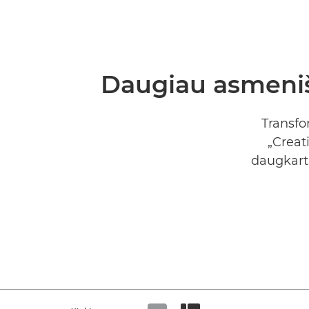
Daugiau asmeniš
Transfo
„Creat
daugkarti