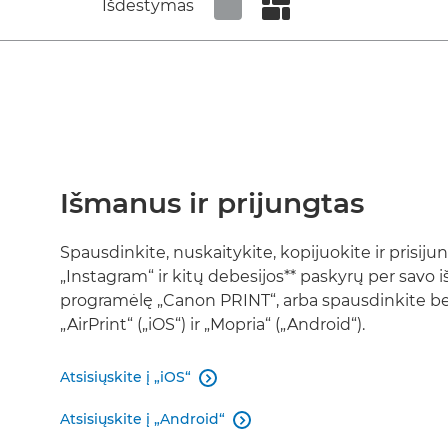
Išdėstymas
Set tiled view
Set masonry view
Išmanus ir prijungtas
Spausdinkite, nuskaitykite, kopijuokite ir prisiju
„Instagram“ ir kitų debesijos** paskyrų per savo i
programėlę „Canon PRINT“, arba spausdinkite b
„AirPrint“ („iOS“) ir „Mopria“ („Android“).
Atsisiųskite į „iOS“

Atsisiųskite į „Android“
