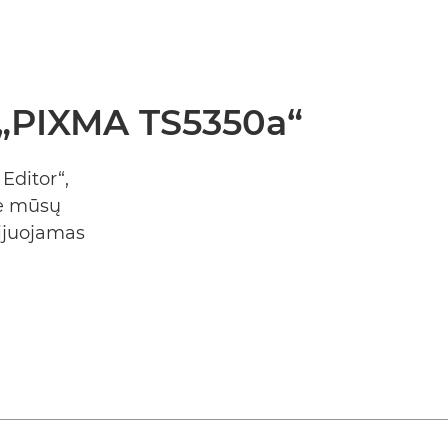
 „PIXMA TS5350a“
Editor“,
te mūsų
lijuojamas