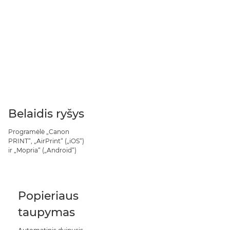
Belaidis ryšys
Programėlė „Canon
PRINT“, „AirPrint“ („iOS“)
ir „Mopria“ („Android“)
Popieriaus
taupymas