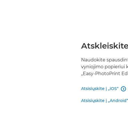
Atskleiski
Naudokite spausdint
vyniojimo popieriui
„Easy-PhotoPrint Edi
Atsisiųskite į „iOS“

Atsisiųskite į „Android