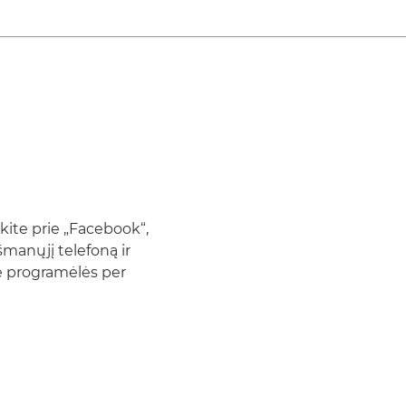
nkite prie „Facebook“,
šmanųjį telefoną ir
e programėlės per