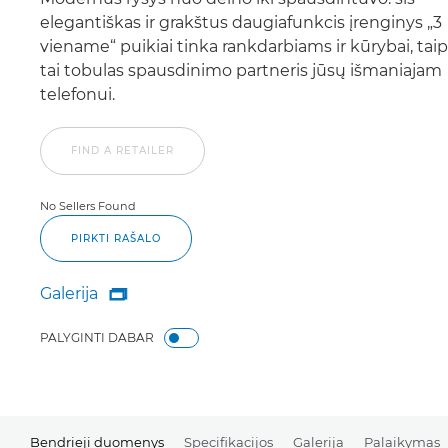
elegantiškas ir grakštus daugiafunkcis įrenginys „3
viename“ puikiai tinka rankdarbiams ir kūrybai, taip
tai tobulas spausdinimo partneris jūsų išmaniajam
telefonui.
FIND A RETAILER
No Sellers Found
PIRKTI RAŠALO
Galerija

Galerija
PALYGINTI DABAR
Bendrieji duomenys
Specifikacijos
Galerija
Palaikymas