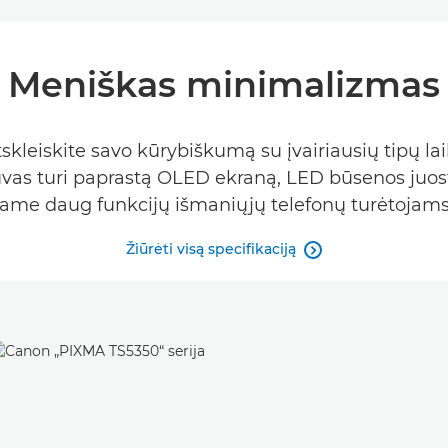
Meniškas minimalizmas
atskleiskite savo kūrybiškumą su įvairiausių tipų 
as turi paprastą OLED ekraną, LED būsenos juostą
jame daug funkcijų išmaniųjų telefonų turėtojams
Žiūrėti visą specifikaciją
