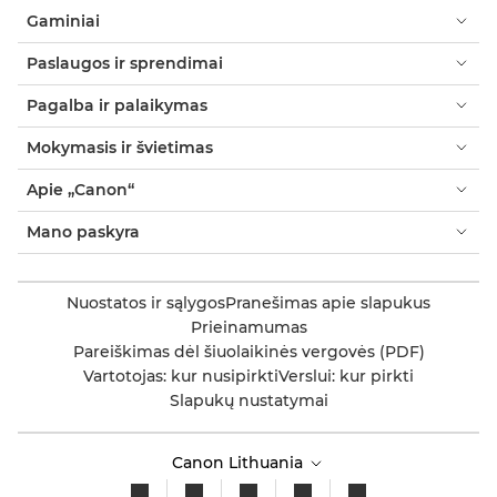
Gaminiai
Paslaugos ir sprendimai
Pagalba ir palaikymas
Mokymasis ir švietimas
Apie „Canon“
Mano paskyra
Nuostatos ir sąlygos
Pranešimas apie slapukus
Prieinamumas
Pareiškimas dėl šiuolaikinės vergovės (PDF)
Vartotojas: kur nusipirkti
Verslui: kur pirkti
Slapukų nustatymai
Canon Lithuania