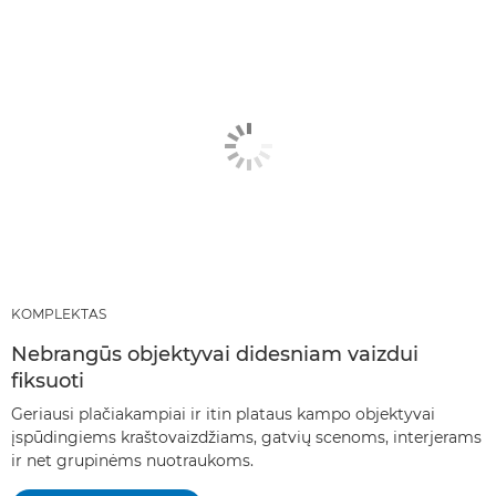
Rekomenduojami gaminiai ir rinkiniai
KITI METODAI
KOMPLEKTAS
Nebrangūs objektyvai didesniam vaizdui
fiksuoti
Geriausi plačiakampiai ir itin plataus kampo objektyvai
įspūdingiems kraštovaizdžiams, gatvių scenoms, interjerams
ir net grupinėms nuotraukoms.