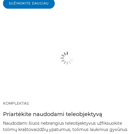
SUŽINOKITE DAUGIAU
KOMPLEKTAS
Priartėkite naudodami teleobjektyvą
Naudodami šiuos nebrangius teleobjektyvus užfiksuokite
tolimų kraštovaizdžių ypatumus, tolimus laukinius gyvūnus