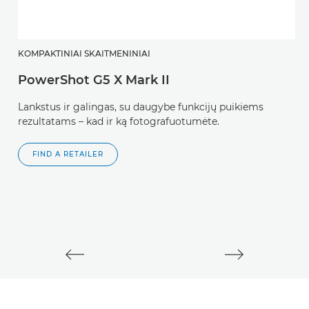
KOMPAKTINIAI SKAITMENINIAI
PowerShot G5 X Mark II
B
Lankstus ir galingas, su daugybe funkcijų puikiems
E
rezultatams – kad ir ką fotografuotumėte.
Ku
FIND A RETAILER
n
fi
t