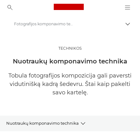
Canon Logo, back to ho
Fotografijos komponavimo technika | Pasisemkite įkvėpimo
Perju
Canon
Pasisemkite įkvėpimo | Fotografijos ir spausdinimo patarimai ir pirkėjų vadovai
TECHNIKOS
Fotografijos ir spausdinimo patarimai ir metodai
Nuotraukų komponavimo technika
Tobula fotografijos kompozicija gali paversti
vidutinišką kadrą šedevru. Štai kaip pakelti
savo kartelę.
Nuotraukų komponavimo technika
Straipsniai