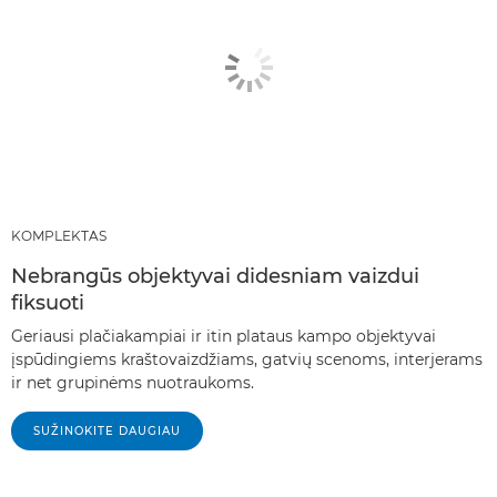
KOMPLEKTAS
Nebrangūs objektyvai didesniam vaizdui
fiksuoti
Geriausi plačiakampiai ir itin plataus kampo objektyvai
įspūdingiems kraštovaizdžiams, gatvių scenoms, interjerams
ir net grupinėms nuotraukoms.
SUŽINOKITE DAUGIAU