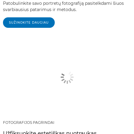
Patobulinkite savo portretų fotografiją pasitelkdami šiuos
svarbiausius patarimus ir metodus.
SUŽINOKITE DAUGIAU
FOTOGRAFIJOS PAGRINDAI
Užfiksuokite estetiškas nuotraukas