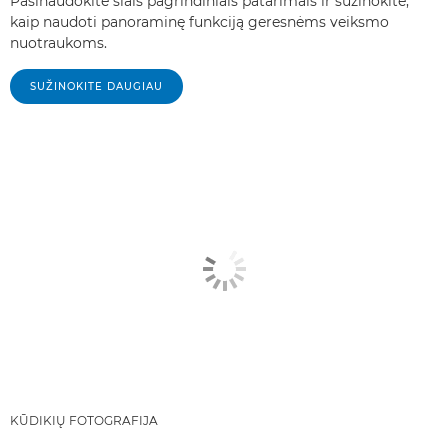
Pasinaudokite šiais pagrindiniais patarimais ir sužinokite,
kaip naudoti panoraminę funkciją geresnėms veiksmo
nuotraukoms.
SUŽINOKITE DAUGIAU
KŪDIKIŲ FOTOGRAFIJA