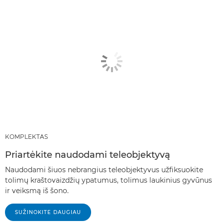
KOMPLEKTAS
Priartėkite naudodami teleobjektyvą
Naudodami šiuos nebrangius teleobjektyvus užfiksuokite
tolimų kraštovaizdžių ypatumus, tolimus laukinius gyvūnus
ir veiksmą iš šono.
SUŽINOKITE DAUGIAU