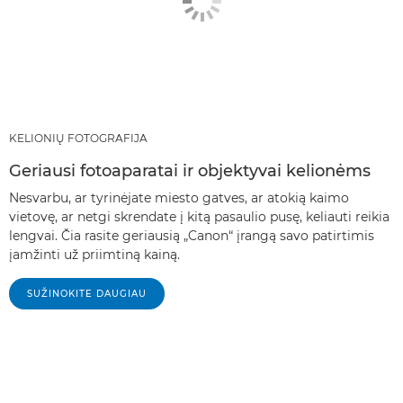
KELIONIŲ FOTOGRAFIJA
Geriausi fotoaparatai ir objektyvai kelionėms
Nesvarbu, ar tyrinėjate miesto gatves, ar atokią kaimo
vietovę, ar netgi skrendate į kitą pasaulio pusę, keliauti reikia
lengvai. Čia rasite geriausią „Canon“ įrangą savo patirtimis
įamžinti už priimtiną kainą.
SUŽINOKITE DAUGIAU