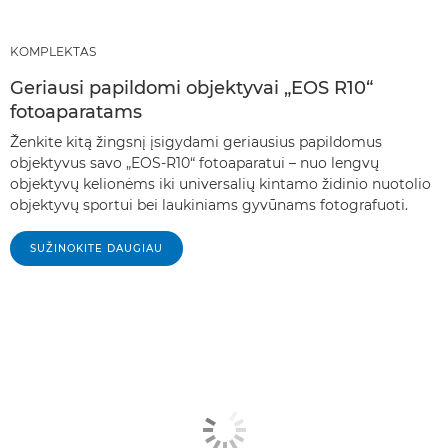
KOMPLEKTAS
Geriausi papildomi objektyvai „EOS R10“
fotoaparatams
Ženkite kitą žingsnį įsigydami geriausius papildomus
objektyvus savo „EOS-R10“ fotoaparatui – nuo lengvų
objektyvų kelionėms iki universalių kintamo židinio nuotolio
objektyvų sportui bei laukiniams gyvūnams fotografuoti.
SUŽINOKITE DAUGIAU