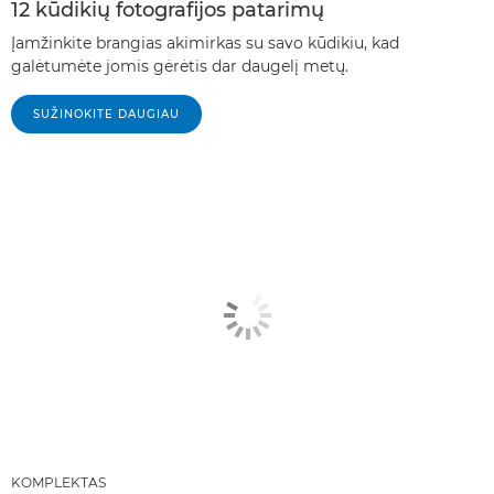
12 kūdikių fotografijos patarimų
Įamžinkite brangias akimirkas su savo kūdikiu, kad
galėtumėte jomis gėrėtis dar daugelį metų.
SUŽINOKITE DAUGIAU
KOMPLEKTAS