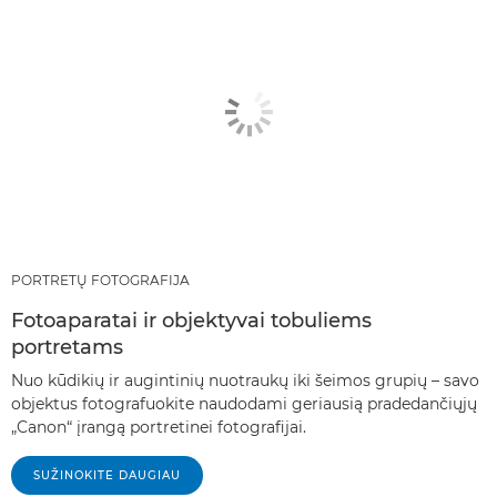
PORTRETŲ FOTOGRAFIJA
Fotoaparatai ir objektyvai tobuliems
portretams
Nuo kūdikių ir augintinių nuotraukų iki šeimos grupių – savo
objektus fotografuokite naudodami geriausią pradedančiųjų
„Canon“ įrangą portretinei fotografijai.
SUŽINOKITE DAUGIAU