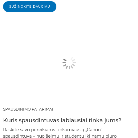
SUŽINOKITE DAUGIAU
SPAUSDINIMO PATARIMAI
Kuris spausdintuvas labiausiai tinka jums?
Raskite savo poreikiams tinkamiausią „Canon“
spausdintuvą – nuo šeimų ir studentų iki namų biuro