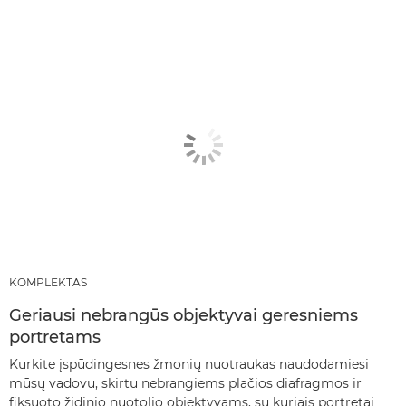
KOMPLEKTAS
Geriausi nebrangūs objektyvai geresniems
portretams
Kurkite įspūdingesnes žmonių nuotraukas naudodamiesi
mūsų vadovu, skirtu nebrangiems plačios diafragmos ir
fiksuoto židinio nuotolio objektyvams, su kuriais portretai