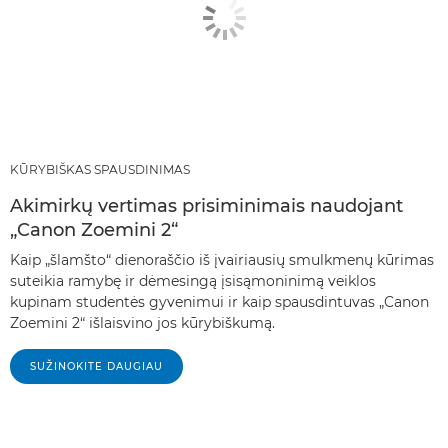
KŪRYBIŠKAS SPAUSDINIMAS
Akimirkų vertimas prisiminimais naudojant
„Canon Zoemini 2“
Kaip „šlamšto“ dienoraščio iš įvairiausių smulkmenų kūrimas
suteikia ramybę ir dėmesingą įsisąmoninimą veiklos
kupinam studentės gyvenimui ir kaip spausdintuvas „Canon
Zoemini 2“ išlaisvino jos kūrybiškumą.
SUŽINOKITE DAUGIAU