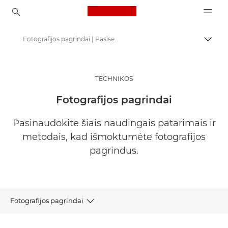
Canon Logo, back to ho
Fotografijos pagrindai | Pasisemkite įkvėpimo
Perju
Canon
Pasisemkite įkvėpimo | Fotografijos ir spausdinimo patarimai ir pirkėjų vadovai
TECHNIKOS
Fotografijos ir spausdinimo patarimai ir metodai
Fotografijos pagrindai
Pasinaudokite šiais naudingais patarimais ir
metodais, kad išmoktumėte fotografijos
pagrindus.
Fotografijos pagrindai
STRAIPSNIAI