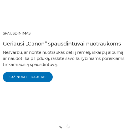
SPAUSDINIMAS
Geriausi „Canon“ spausdintuvai nuotraukoms
Nesvarbu, ar norite nuotraukas dėti į rėmelį, iškarpų albumą
ar naudoti kaip lipduką, raskite savo kūrybiniams poreikiams
tinkamiausią spausdintuvą.
SUŽINOKITE DAUGIAU