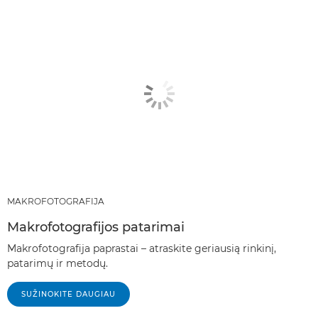
REKOMENDUOJAMI GAMINIAI IR RINKINIAI
KITI METODAI
MAKROFOTOGRAFIJA
Makrofotografijos patarimai
Makrofotografija paprastai – atraskite geriausią rinkinį,
patarimų ir metodų.
SUŽINOKITE DAUGIAU