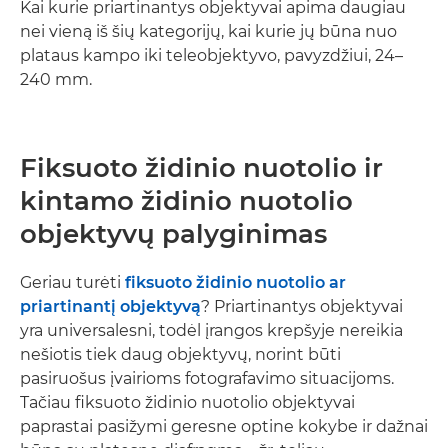
Kai kurie priartinantys objektyvai apima daugiau
nei vieną iš šių kategorijų, kai kurie jų būna nuo
plataus kampo iki teleobjektyvo, pavyzdžiui, 24–
240 mm.
Fiksuoto židinio nuotolio ir
kintamo židinio nuotolio
objektyvų palyginimas
Geriau turėti
fiksuoto židinio nuotolio ar
priartinantį objektyvą
? Priartinantys objektyvai
yra universalesni, todėl įrangos krepšyje nereikia
nešiotis tiek daug objektyvų, norint būti
pasiruošus įvairioms fotografavimo situacijoms.
Tačiau fiksuoto židinio nuotolio objektyvai
paprastai pasižymi geresne optine kokybe ir dažnai