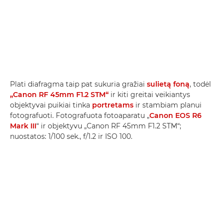
Plati diafragma taip pat sukuria gražiai
sulietą foną
, todėl
„Canon RF 45mm F1.2 STM“
ir kiti greitai veikiantys
objektyvai puikiai tinka
portretams
ir stambiam planui
fotografuoti. Fotografuota fotoaparatu „
Canon EOS R6
Mark III
“ ir objektyvu „Canon RF 45mm F1.2 STM“;
nuostatos: 1/100 sek., f/1.2 ir ISO 100.