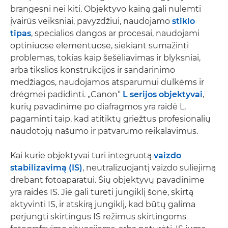
brangesni nei kiti. Objektyvo kainą gali nulemti
įvairūs veiksniai, pavyzdžiui, naudojamo
stiklo
tipas
, specialios dangos ar procesai, naudojami
optiniuose elementuose, siekiant sumažinti
problemas, tokias kaip šešėliavimas ir blyksniai,
arba tikslios konstrukcijos ir sandarinimo
medžiagos, naudojamos atsparumui dulkėms ir
drėgmei padidinti. „Canon“
L serijos objektyvai
,
kurių pavadinime po diafragmos yra raidė L,
pagaminti taip, kad atitiktų griežtus profesionalių
naudotojų našumo ir patvarumo reikalavimus.
Kai kurie objektyvai turi integruotą
vaizdo
stabilizavimą (IS)
, neutralizuojantį vaizdo suliejimą
drebant fotoaparatui. Šių objektyvų pavadinime
yra raidės IS. Jie gali turėti jungiklį šone, skirtą
aktyvinti IS, ir atskirą jungiklį, kad būtų galima
perjungti skirtingus IS režimus skirtingoms