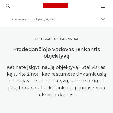
Canon Logo, back to ho
Pradedančiųjų objektyvų vadovas
Perju
Canon
Pasisemkite įkvėpimo | Fotografijos ir spausdinimo patarimai ir pirkėjų vadovai
FOTOGRAFIJOS PAGRINDAI
Fotografijos ir spausdinimo patarimai ir metodai
Pradedančiojo vadovas renkantis
objektyvą
Ketinate įsigyti naują objektyvą? Štai viskas,
ką turite žinoti, kad rastumėte tinkamiausią
objektyvą – nuo objektyvų, suderinamų su
jūsų fotoaparatu, iki funkcijų, į kurias reikia
atkreipti dėmesį.