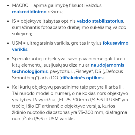
MACRO = apima galimybę fiksuoti vaizdus
makrodidinimo
režimu;
IS = objektyve įtaisytas optinis
vaizdo stabilizatorius
,
sumažinantis fotoaparato drebėjimo sukeliamą vaizdo
suliejimą;
USM = ultragarsinis variklis, greitas ir tylus
fokusavimo
variklis
.
Specializuotieji objektyvai savo pavadinime gali turėti
kitų elementų, susijusių su dizainu ar
naudojamomis
technologijomis
, pavyzdžiui, „Fisheye“, DS („Defocus
Smoothing“) arba DO (
difrakcinės optikos
).
Kai kurių objektyvų pavadinime taip pat yra II arba III.
Tai nurodo modelio numerį, o ne kokias nors objektyvo
ypatybes. Pavyzdžiui, „EF 75-300mm f/4-5.6 III USM“ yra
trečioji šio EF artinančio objektyvo versija, kurios
židinio nuotolio diapazonas yra 75–300 mm, diafragma
nuo f/4 iki f/5,6 ir USM variklis.