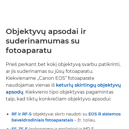
Objektyvų apsodai ir
suderinamumas su
fotoaparatu
Prieš perkant bet kokį objektyvą svarbu patikrinti,
ar jis suderinamas su jūsų fotoaparatu.
Kiekviename „Canon EOS“ fotoaparate
naudojamas vienas iš
keturių skirtingų objektyvų
apsodų
. Kiekvieno tipo objektyvas pagamintas
taip, kad tiktų konkrečiam objektyvo apsodui:
RF ir RF-S
objektyvai skirti naudoti su
EOS R sistemos
beveidrodiniais fotoaparatais
– žr. toliau.