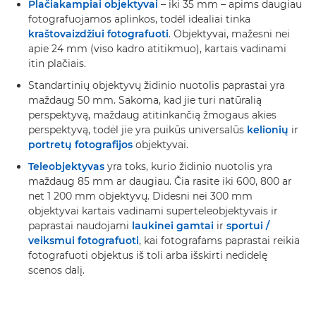
Plačiakampiai objektyvai
– iki 35 mm – apims daugiau
fotografuojamos aplinkos, todėl idealiai tinka
kraštovaizdžiui fotografuoti
. Objektyvai, mažesni nei
apie 24 mm (viso kadro atitikmuo), kartais vadinami
itin plačiais.
Standartinių objektyvų židinio nuotolis paprastai yra
maždaug 50 mm. Sakoma, kad jie turi natūralią
perspektyvą, maždaug atitinkančią žmogaus akies
perspektyvą, todėl jie yra puikūs universalūs
kelionių
ir
portretų fotografijos
objektyvai.
Teleobjektyvas
yra toks, kurio židinio nuotolis yra
maždaug 85 mm ar daugiau. Čia rasite iki 600, 800 ar
net 1 200 mm objektyvų. Didesni nei 300 mm
objektyvai kartais vadinami superteleobjektyvais ir
paprastai naudojami
laukinei gamtai
ir
sportui /
veiksmui fotografuoti
, kai fotografams paprastai reikia
fotografuoti objektus iš toli arba išskirti nedidelę
scenos dalį.