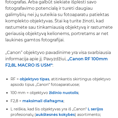
fotografas. Arba galbūt siekiate išplėsti savo
fotografavimo potencialą ir turėti daugiau
galimybių nei jų suteikia su fotoaparatu patiektas
komplekto objektyvas. Štai ką turite žinoti, kad
rastumėte sau tinkamiausią objektyvą ir rastumėte
geriausią objektyvą kelionėms, portretams ar net
laukinės gamtos fotografijai.
„Canon“ objektyvo pavadinime yra visa svarbiausia
informacija apie jį. Pavyzdžiui,
„Canon RF 100mm
F2,8L MACRO IS USM“
:
RF =
objektyvo tipas
, atitinkantis skirtingus objektyvo
apsodo tipus „Canon“ fotoaparatuose;
100 mm = objektyvo
židinio nuotolis
;
F2,8 =
maksimali diafragma
;
L reiškia, kad šis objektyvas yra iš „Canon“
L serijos
profesionalų (
aukštesnės kokybės
) asortimento;