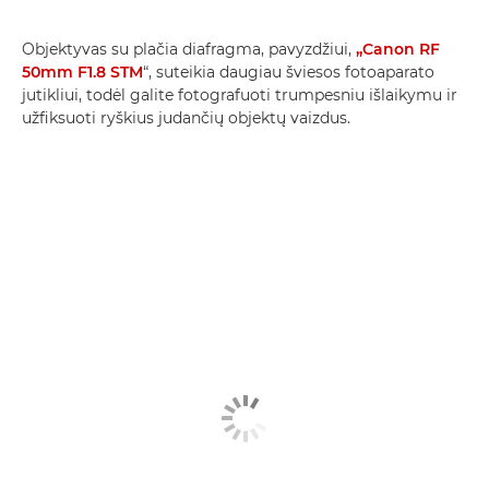
Objektyvas su plačia diafragma, pavyzdžiui,
„Canon RF
50mm F1.8 STM
“, suteikia daugiau šviesos fotoaparato
jutikliui, todėl galite fotografuoti trumpesniu išlaikymu ir
užfiksuoti ryškius judančių objektų vaizdus.