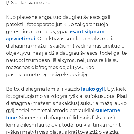
f/16 – dar siauresnė.
Kuo platesnė anga, tuo daugiau šviesos gali
patekti į fotoaparato jutiklį, o tai garantuoja
geresnius rezultatus, ypač
esant silpnam
apšvietimui
. Objektyvas su plačia maksimalia
diafragma (mažu f skaičiumi) vadinamas greituoju
objektyvu, nes įleidžia daugiau šviesos, todėl galite
naudoti trumpesnį išlaikymą, nei jums reikia su
mažesnės diafragmos objektyvu, kad
pasiektumėte tą pačią ekspoziciją.
Be to, diafragma lemia ir vaizdo
lauko gylį
, t. y. kiek
fotografuojamo vaizdo yra ryškiai sufokusuota. Plati
diafragma (mažesnis f skaičius) sukuria mažą lauko
gylį, todėl portretai atrodo patraukliai
sulietame
fone
. Siauresnė diafragma (didesnis f skaičius)
lemia gilesnį lauko gylį, todėl puikiai tinka norint
ryškiai matyti visą plataus kraštovaizdžio vaizdą.