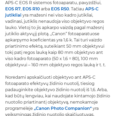
APS-C EOS R sistemos fotoaparatu, pavyzdžiui,
EOS R7
,
EOS R10
arba
EOS R50
. Tačiau
APS-C
jutikliai
yra mažesni nei viso kadro jutikliai,
vadinasi, jutiklis nenaudoja viso objektyvo regos
lauko. Vietoj to jis apkarpo vaizdą pagal mažesnį
jutiklio aktyvųjį plotą. „Canon“ fotoaparatuose
apkarpymo koeficientas yra 1,6 k. Tai turi vaizdo
priartinimo efektą, suteikiant 50 mm objektyvui
tokį patį regos lauką kaip 80 mm objektyvo ant
viso kadro fotoaparato (50 x 1,6 = 80), 100 mm
objektyvui – 160 mm objektyvo regos lauką ir t. t.
Norėdami apskaičiuoti objektyvo ant APS-C
fotoaparato efektyvų židinio nuotolį, tiesiog
padauginkite objektyvo židinio nuotolį iš 1,6. Arba,
kad būtų lengviau, kai naudojate kintamojo židinio
nuotolio priartinantį objektyvą, nemokamoje
programėlėje
„Canon Photo Companion“
yra
veiksmingas židinio nuotolio skaičiuotuvas.