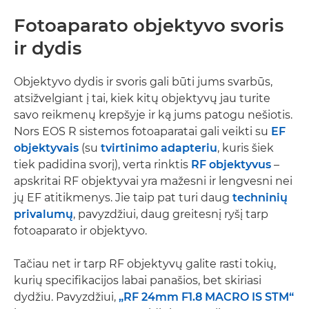
Fotoaparato objektyvo svoris
ir dydis
Objektyvo dydis ir svoris gali būti jums svarbūs,
atsižvelgiant į tai, kiek kitų objektyvų jau turite
savo reikmenų krepšyje ir ką jums patogu nešiotis.
Nors EOS R sistemos fotoaparatai gali veikti su
EF
objektyvais
(su
tvirtinimo adapteriu
, kuris šiek
tiek padidina svorį), verta rinktis
RF objektyvus
–
apskritai RF objektyvai yra mažesni ir lengvesni nei
jų EF atitikmenys. Jie taip pat turi daug
techninių
privalumų
, pavyzdžiui, daug greitesnį ryšį tarp
fotoaparato ir objektyvo.
Tačiau net ir tarp RF objektyvų galite rasti tokių,
kurių specifikacijos labai panašios, bet skiriasi
dydžiu. Pavyzdžiui,
„RF 24mm F1.8 MACRO IS STM“