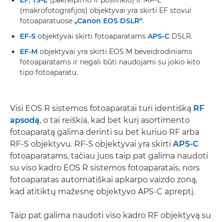
EF
,
TS-E
(pakreipimo ir poslinkio) ir MP-E
(makrofotografijos) objektyvai yra skirti EF stovui
fotoaparatuose
„Canon EOS DSLR“
.
EF-S
objektyvai skirti fotoaparatams
APS-C
DSLR.
EF-M
objektyvai yra skirti EOS M beveidrodiniams
fotoaparatams ir negali būti naudojami su jokio kito
tipo fotoaparatu.
Visi EOS R sistemos fotoaparatai turi identišką
RF
apsodą
, o tai reiškia, kad bet kurį asortimento
fotoaparatą galima derinti su bet kuriuo RF arba
RF-S objektyvu. RF-S objektyvai yra skirti
APS-C
fotoaparatams, tačiau juos taip pat galima naudoti
su viso kadro EOS R sistemos fotoaparatais, nors
fotoaparatas automatiškai apkarpo vaizdo zoną,
kad atitiktų mažesnę objektyvo APS-C aprėptį.
Taip pat galima naudoti viso kadro RF objektyvą su