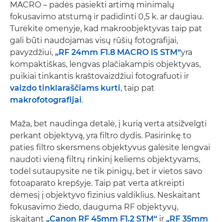
MACRO – padės pasiekti artimą minimalų
fokusavimo atstumą ir padidinti 0,5 k. ar daugiau.
Turėkite omenyje, kad makroobjektyvas taip pat
gali būti naudojamas visų rūšių fotografijai,
pavyzdžiui,
„RF 24mm F1.8 MACRO IS STM“
yra
kompaktiškas, lengvas plačiakampis objektyvas,
puikiai tinkantis kraštovaizdžiui fotografuoti ir
vaizdo tinklaraščiams kurti
, taip pat
makrofotografijai
.
Maža, bet naudinga detalė, į kurią verta atsižvelgti
perkant objektyvą, yra filtro dydis. Pasirinkę to
paties filtro skersmens objektyvus galėsite lengvai
naudoti vieną filtrų rinkinį keliems objektyvams,
todėl sutaupysite ne tik pinigų, bet ir vietos savo
fotoaparato krepšyje. Taip pat verta atkreipti
dėmesį į objektyvo fizinius valdiklius. Neskaitant
fokusavimo žiedo, dauguma RF objektyvų,
įskaitant
„Canon RF 45mm F1.2 STM“
ir
„RF 35mm