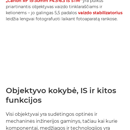
„Canon RF 15-30mm F4.5-6.3 IS STM“
yra puikus
priartinantis objektyvas vaizdo tinklaraščiams ir
kelionėms – jo galingas 5,5 padalos
vaizdo stabilizatorius
leidžia lengvai fotografuoti laikant fotoaparatą rankose.
Objektyvo kokybė, IS ir kitos
funkcijos
Visi objektyvai yra sudėtingos optinės ir
mechaninės inžinerijos gaminys, tačiau kai kurie
komponentai, medžiagos ir technologijos yra