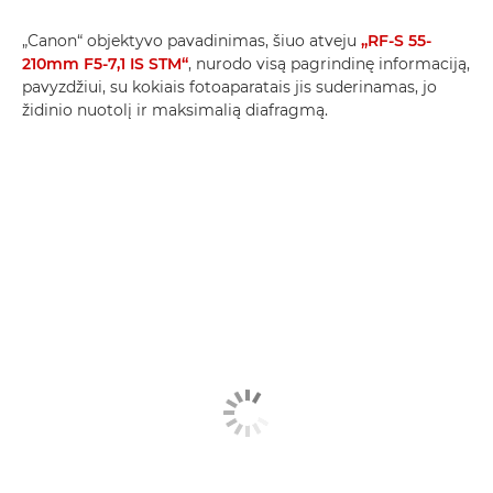
„Canon“ objektyvo pavadinimas, šiuo atveju
„RF-S 55-
210mm F5-7,1 IS STM“
, nurodo visą pagrindinę informaciją,
pavyzdžiui, su kokiais fotoaparatais jis suderinamas, jo
židinio nuotolį ir maksimalią diafragmą.