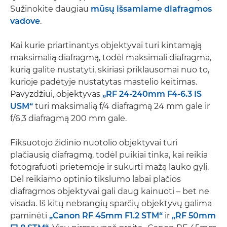
Sužinokite daugiau
mūsų išsamiame diafragmos
vadove
.
Kai kurie priartinantys objektyvai turi kintamąją
maksimalią diafragmą, todėl maksimali diafragma,
kurią galite nustatyti, skiriasi priklausomai nuo to,
kurioje padėtyje nustatytas mastelio keitimas.
Pavyzdžiui, objektyvas
„RF 24-240mm F4-6.3 IS
USM“
turi maksimalią f/4 diafragmą 24 mm gale ir
f/6,3 diafragmą 200 mm gale.
Fiksuotojo židinio nuotolio objektyvai turi
plačiausią diafragmą, todėl puikiai tinka, kai reikia
fotografuoti prietemoje ir sukurti mažą lauko gylį.
Dėl reikiamo optinio tikslumo labai plačios
diafragmos objektyvai gali daug kainuoti – bet ne
visada. Iš kitų nebrangių sparčių objektyvų galima
paminėti
„Canon RF 45mm F1.2 STM“
ir
„RF 50mm