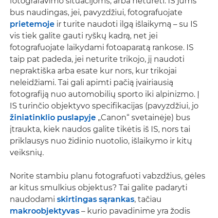
fotografavimo situacijoms, arba neturėti. IS jums
bus naudingas, jei, pavyzdžiui, fotografuojate
prietemoje
ir turite naudoti ilgą išlaikymą – su IS
vis tiek galite gauti ryškų kadrą, net jei
fotografuojate laikydami fotoaparatą rankose. IS
taip pat padeda, jei neturite trikojo, jį naudoti
nepraktiška arba esate kur nors, kur trikojai
neleidžiami. Tai gali apimti pačią įvairiausią
fotografiją nuo automobilių sporto iki alpinizmo. Į
IS turinčio objektyvo specifikacijas (pavyzdžiui, jo
žiniatinklio puslapyje
„Canon“ svetainėje) bus
įtraukta, kiek naudos galite tikėtis iš IS, nors tai
priklausys nuo židinio nuotolio, išlaikymo ir kitų
veiksnių.
Norite stambiu planu fotografuoti vabzdžius, gėles
ar kitus smulkius objektus? Tai galite padaryti
naudodami
skirtingas sąrankas
, tačiau
makroobjektyvas
– kurio pavadinime yra žodis