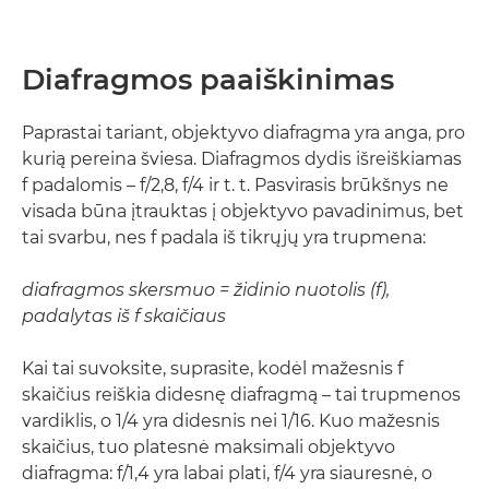
Diafragmos paaiškinimas
Paprastai tariant, objektyvo diafragma yra anga, pro
kurią pereina šviesa. Diafragmos dydis išreiškiamas
f padalomis – f/2,8, f/4 ir t. t. Pasvirasis brūkšnys ne
visada būna įtrauktas į objektyvo pavadinimus, bet
tai svarbu, nes f padala iš tikrųjų yra trupmena:
diafragmos skersmuo = židinio nuotolis (f),
padalytas iš f skaičiaus
Kai tai suvoksite, suprasite, kodėl mažesnis f
skaičius reiškia didesnę diafragmą – tai trupmenos
vardiklis, o 1/4 yra didesnis nei 1/16. Kuo mažesnis
skaičius, tuo platesnė maksimali objektyvo
diafragma: f/1,4 yra labai plati, f/4 yra siauresnė, o