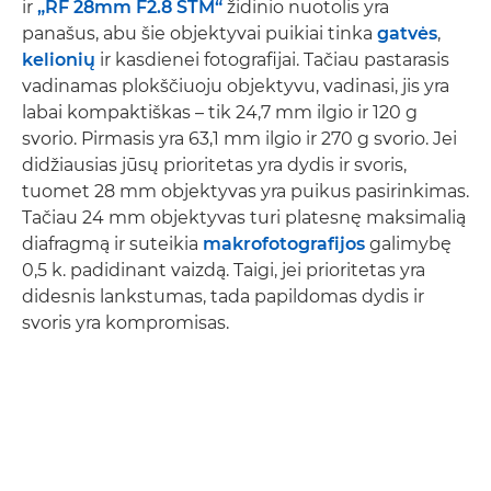
ir
„RF 28mm F2.8 STM“
židinio nuotolis yra
panašus, abu šie objektyvai puikiai tinka
gatvės
,
kelionių
ir kasdienei fotografijai. Tačiau pastarasis
vadinamas plokščiuoju objektyvu, vadinasi, jis yra
labai kompaktiškas – tik 24,7 mm ilgio ir 120 g
svorio. Pirmasis yra 63,1 mm ilgio ir 270 g svorio. Jei
didžiausias jūsų prioritetas yra dydis ir svoris,
tuomet 28 mm objektyvas yra puikus pasirinkimas.
Tačiau 24 mm objektyvas turi platesnę maksimalią
diafragmą ir suteikia
makrofotografijos
galimybę
0,5 k. padidinant vaizdą. Taigi, jei prioritetas yra
didesnis lankstumas, tada papildomas dydis ir
svoris yra kompromisas.