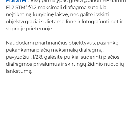
F1.8 STM“
. Visų pirma ypač greita „Canon RF 45mm
F1.2 STM“ f/1.2 maksimali diafragma suteikia
neįtikėtiną kūrybinę laisvę, nes galite išskirti
objektą gražiai sulietame fone ir fotografuoti net ir
stiprioje prietemoje.
Naudodami priartinančius objektyvus, pasirinkę
pakankamai plačią maksimalią diafragmą,
pavyzdžiui, f/2,8, galėsite puikiai suderinti plačios
diafragmos privalumus ir skirtingų židinio nuotolių
lankstumą.