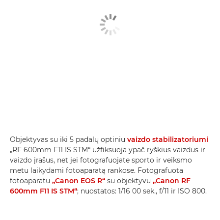
Objektyvas su iki 5 padalų optiniu
vaizdo stabilizatoriumi
„RF 600mm F11 IS STM“ užfiksuoja ypač ryškius vaizdus ir
vaizdo įrašus, net jei fotografuojate sporto ir veiksmo
metu laikydami fotoaparatą rankose. Fotografuota
fotoaparatu
„Canon EOS R“
su objektyvu
„Canon RF
600mm F11 IS STM“
; nuostatos: 1/16 00 sek., f/11 ir ISO 800.