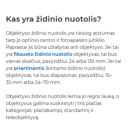
Kas yra židinio nuotolis?
Objektyvo židinio nuotolis yra tiesiog atstumas
tarp jo optinio centro ir fotoaparato jutiklio.
Paprastai jis būna užrašytas ant objektyvo. Jei tai
yra
fiksuoto židinio nuotolio
objektyvas, tai bus
vienas skaičius, pavyzdžiui, 24 arba 135 mm. Jei tai
yra
priartinantis
(kintamo židinio nuotolio)
objektyvas, tai bus diapazonas, pavyzdžiui, 15–
35 mm arba 24–70 mm.
Objektyvo židinio nuotolis lemia jo regos lauką, o
objektyvus galima suskirstyti į tris plačias
kategorijas: plačiakampį, standartinį ir
teleobjektyvą.