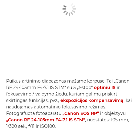
Puikus artinimo diapazonas mažame korpuse. Tai „Canon
RF 24-105mm F4-7.1 IS STM“ su 5 „f-stop“
optiniu IS
ir
fokusavimo / valdymo žiedu, kuriam galima priskirti
skirtingas funkcijas, pvz.,
ekspozicijos kompensavimą
, kai
naudojamas automatinio fokusavimo režimas.
Fotografuota fotoaparatu
„Canon EOS RP“
ir objektyvu
„Canon RF 24-105mm F4-7.1 IS STM“
, nuostatos: 105 mm,
1/320 sek., f/11 ir ISO100.