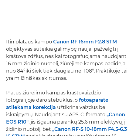
Itin plataus kampo
Canon RF 16mm F2.8 STM
objektyvas suteikia galimybę naujai pažvelgti į
kraštovaizdžius, nes kai fotografuojama naudojant
16 mm židinio nuotolį, žiūrėjimo kampas padidėja
nuo 84°iki šiek tiek daugiau nei 108°. Praktikoje tai
yra milžiniškas skirtumas.
Platus žiūrėjimo kampas kraštovaizdžio
fotografijoje daro stebuklus, o
fotoaparate
atliekama korekcija
užtikrina vaizdus be
iškraipymų. Naudojant su APS-C-formato
„Canon
EOS R10“
, jis išgauna parankų 25,6 mm efektyvųjį
židinio nuotolį, bet
„Canon RF-S 10-18mm F4.5-6.3