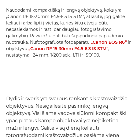
Naudodami kompaktišką ir lengvą objektyvą, koks yra
„Canon RF 15-30mm F4.5-6.3 IS STM“, atrasite, jog galite
keliauti arba lipti į vietas, kurios kitu atveju būtų
nepasiekiamos ir rasti dar daugiau fotografavimo
galimybių. Pavyzdžiu gali būti ši įspūdinga paplūdimio
nuotrauka. Nufotografuota fotoaparatu
„Canon EOS R6“
ir
objektyvu
„Canon RF 15-30mm F4.5-6.3 IS STM“
,
nustatymai: 24 mm, 1/200 sek., f/11 ir ISO100.
Dydis ir svoris yra svarbus renkantis kraštovaizdžio
objektyvus. Nesigailėsite pasirinkę lengvą
objektyvą. Visi šiame vadove siūlomi kompaktiški
ypač plataus kampo objektyvai yra neįtikėtinai
maži ir lengvi. Galite visą dieną keliauti
fotografuodami kraštovaizdžius pasiėmę vieną