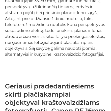
nuotoliui (apie 35–50 mm), gaunate itin natūralią
perspektyvą, užtikrinančią tinkamą erdvės ir
atstumo pojūtį bei priekinio plano ir fono sąryšį.
Artėjant prie didžiausio židinio nuotolio, toks
telefoto režimo židinio nuotolis kuria perspektyvos
suspaudimo efektą, todėl priekinis planas ir fonas
atrodo arčiau vienas kito. Tai yra priešingas efektas,
nei gaunamas fotografuojant plačiakampiais
objektyvais. Šią savybę galima naudoti įdomiai,
alternatyviai ir kūrybinei kraštovaizdžio fotografijai.
Geriausi pradedantiesiems
skirti plačiakampiai
objektyvai kraštovaizdžiams
fotografuoti: „Canon RF 16mm