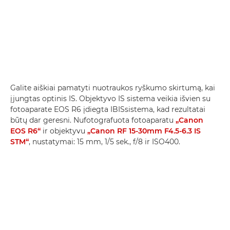
Galite aiškiai pamatyti nuotraukos ryškumo skirtumą, kai
įjungtas optinis IS. Objektyvo IS sistema veikia išvien su
fotoaparate EOS R6 įdiegta IBISsistema, kad rezultatai
būtų dar geresni. Nufotografuota fotoaparatu
„Canon
EOS R6“
ir objektyvu
„Canon RF 15-30mm F4.5-6.3 IS
STM“
, nustatymai: 15 mm, 1/5 sek., f/8 ir ISO400.