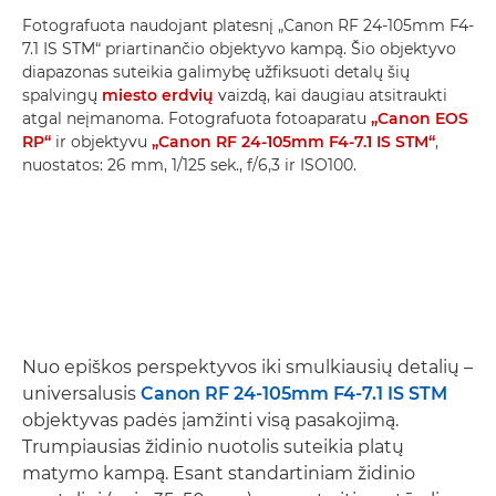
Fotografuota naudojant platesnį „Canon RF 24-105mm F4-
7.1 IS STM“ priartinančio objektyvo kampą. Šio objektyvo
diapazonas suteikia galimybę užfiksuoti detalų šių
spalvingų
miesto erdvių
vaizdą, kai daugiau atsitraukti
atgal neįmanoma. Fotografuota fotoaparatu
„Canon EOS
RP“
ir objektyvu
„Canon RF 24-105mm F4-7.1 IS STM“
,
nuostatos: 26 mm, 1/125 sek., f/6,3 ir ISO100.
Nuo epiškos perspektyvos iki smulkiausių detalių –
universalusis
Canon RF 24-105mm F4-7.1 IS STM
objektyvas padės įamžinti visą pasakojimą.
Trumpiausias židinio nuotolis suteikia platų
matymo kampą. Esant standartiniam židinio