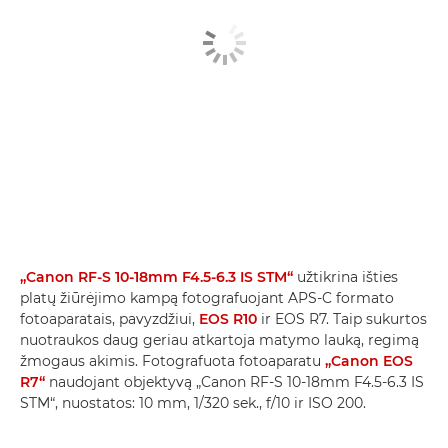
„Canon RF-S 10-18mm F4.5-6.3 IS STM“
užtikrina išties
platų žiūrėjimo kampą fotografuojant APS-C formato
fotoaparatais, pavyzdžiui,
EOS R10
ir EOS R7. Taip sukurtos
nuotraukos daug geriau atkartoja matymo lauką, regimą
žmogaus akimis. Fotografuota fotoaparatu
„Canon EOS
R7“
naudojant objektyvą „Canon RF-S 10-18mm F4.5-6.3 IS
STM“, nuostatos: 10 mm, 1/320 sek., f/10 ir ISO 200.