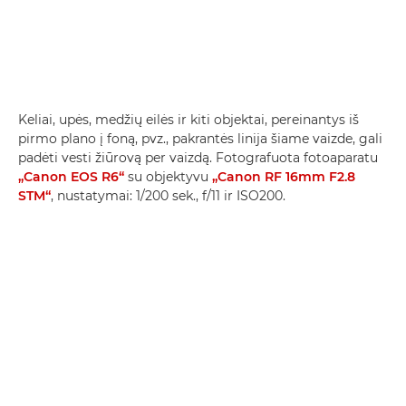
Keliai, upės, medžių eilės ir kiti objektai, pereinantys iš
pirmo plano į foną, pvz., pakrantės linija šiame vaizde, gali
padėti vesti žiūrovą per vaizdą. Fotografuota fotoaparatu
„Canon EOS R6“
su objektyvu
„Canon RF 16mm F2.8
STM“
, nustatymai: 1/200 sek., f/11 ir ISO200.