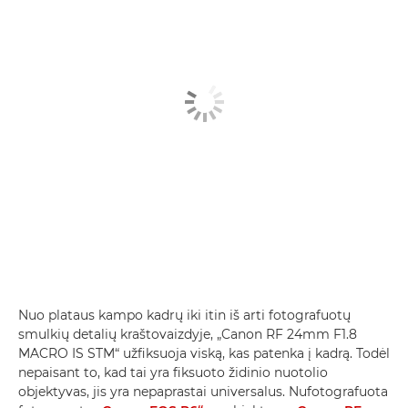
Nuo plataus kampo kadrų iki itin iš arti fotografuotų
smulkių detalių kraštovaizdyje, „Canon RF 24mm F1.8
MACRO IS STM“ užfiksuoja viską, kas patenka į kadrą. Todėl
nepaisant to, kad tai yra fiksuoto židinio nuotolio
objektyvas, jis yra nepaprastai universalus. Nufotografuota