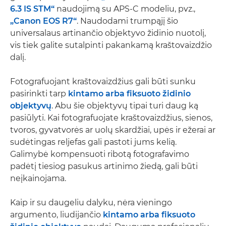
6.3 IS STM“
naudojimą su APS-C modeliu, pvz.,
„Canon EOS R7“
. Naudodami trumpąjį šio
universalaus artinančio objektyvo židinio nuotolį,
vis tiek galite sutalpinti pakankamą kraštovaizdžio
dalį.
Fotografuojant kraštovaizdžius gali būti sunku
pasirinkti tarp
kintamo arba fiksuoto židinio
objektyvų
. Abu šie objektyvų tipai turi daug ką
pasiūlyti. Kai fotografuojate kraštovaizdžius, sienos,
tvoros, gyvatvorės ar uolų skardžiai, upės ir ežerai ar
sudėtingas reljefas gali pastoti jums kelią.
Galimybė kompensuoti ribotą fotografavimo
padėtį tiesiog pasukus artinimo žiedą, gali būti
neįkainojama.
Kaip ir su daugeliu dalyku, nėra vieningo
argumento, liudijančio
kintamo arba fiksuoto