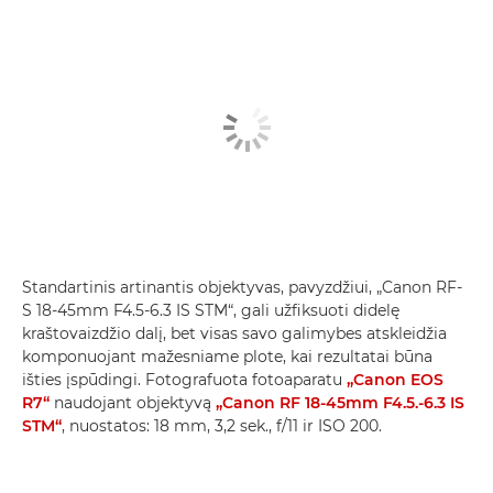
Standartinis artinantis objektyvas, pavyzdžiui, „Canon RF-
S 18-45mm F4.5-6.3 IS STM“, gali užfiksuoti didelę
kraštovaizdžio dalį, bet visas savo galimybes atskleidžia
komponuojant mažesniame plote, kai rezultatai būna
išties įspūdingi. Fotografuota fotoaparatu
„Canon EOS
R7“
naudojant objektyvą
„Canon RF 18-45mm F4.5.-6.3 IS
STM“
, nuostatos: 18 mm, 3,2 sek., f/11 ir ISO 200.