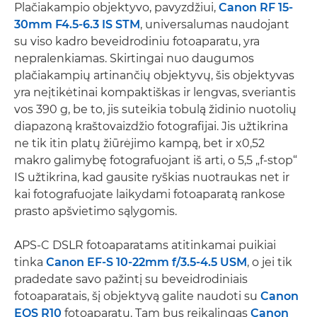
Plačiakampio objektyvo, pavyzdžiui,
Canon RF 15-
30mm F4.5-6.3 IS STM
, universalumas naudojant
su viso kadro beveidrodiniu fotoaparatu, yra
nepralenkiamas. Skirtingai nuo daugumos
plačiakampių artinančių objektyvų, šis objektyvas
yra neįtikėtinai kompaktiškas ir lengvas, sveriantis
vos 390 g, be to, jis suteikia tobulą židinio nuotolių
diapazoną kraštovaizdžio fotografijai. Jis užtikrina
ne tik itin platų žiūrėjimo kampą, bet ir x0,52
makro galimybę fotografuojant iš arti, o 5,5 „f-stop“
IS užtikrina, kad gausite ryškias nuotraukas net ir
kai fotografuojate laikydami fotoaparatą rankose
prasto apšvietimo sąlygomis.
APS-C DSLR fotoaparatams atitinkamai puikiai
tinka
Canon EF-S 10-22mm f/3.5-4.5 USM
, o jei tik
pradedate savo pažintį su beveidrodiniais
fotoaparatais, šį objektyvą galite naudoti su
Canon
EOS R10
fotoaparatu. Tam bus reikalingas
Canon