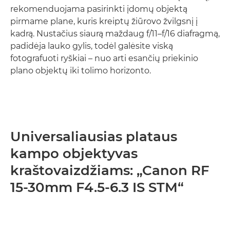
rekomenduojama pasirinkti įdomų objektą
pirmame plane, kuris kreiptų žiūrovo žvilgsnį į
kadrą. Nustačius siaurą maždaug f/11–f/16 diafragmą,
padidėja lauko gylis, todėl galėsite viską
fotografuoti ryškiai – nuo arti esančių priekinio
plano objektų iki tolimo horizonto.
Universaliausias plataus
kampo objektyvas
kraštovaizdžiams: „Canon RF
15-30mm F4.5-6.3 IS STM“