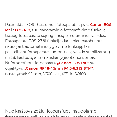
Pasirinktas EOS R sistemos fotoaparatas, pvz.,
Canon EOS
R7
ir
EOS R10
, turi panoraminio fotografavimo funkciją,
tiesiog fotoaparate sujungiančią panoraminius vaizdus.
Fotoaparate EOS R7 ši funkcija dar labiau patobulinta
naudojant automatinio lygiavimo funkciją, tam
pasitelkiant fotoaparate sumontuotą vaizdo stabilizatorių
(IBIS), kad būtų automatiškai lygiuota horizontas.
Nufotografuota fotoaparatu
„Canon EOS R10“
su
objektyvu
„Canon RF 18-45mm F4.5-6.3 IS STM“
,
nustatymai: 45 mm, 1/500 sek., f/7,1 ir ISO100.
Nuo kraštovaizdžiui fotografuoti naudojamo