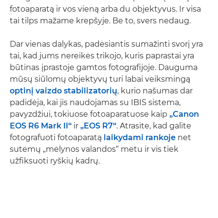
fotoaparatą ir vos vieną arba du objektyvus. Ir visa
tai tilps mažame krepšyje. Be to, svers nedaug.
Dar vienas dalykas, padėsiantis sumažinti svorį yra
tai, kad jums nereikės trikojo, kuris paprastai yra
būtinas įprastoje gamtos fotografijoje. Dauguma
mūsų siūlomų objektyvų turi labai veiksmingą
optinį vaizdo stabilizatorių
, kurio našumas dar
padidėja, kai jis naudojamas su IBIS sistema,
pavyzdžiui, tokiuose fotoaparatuose kaip
„Canon
EOS R6 Mark II“
ir
„EOS R7“
. Atrasite, kad galite
fotografuoti fotoaparatą
laikydami rankoje
net
sutemų „mėlynos valandos“ metu ir vis tiek
užfiksuoti ryškių kadrų.