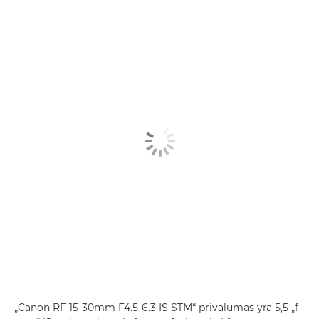
„Canon RF 15-30mm F4.5-6.3 IS STM“ privalumas yra 5,5 „f-