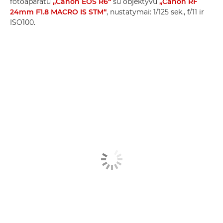
fotoaparatu
„Canon EOS R6“
su objektyvu
„Canon RF
24mm F1.8 MACRO IS STM“
, nustatymai: 1/125 sek., f/11 ir
ISO100.