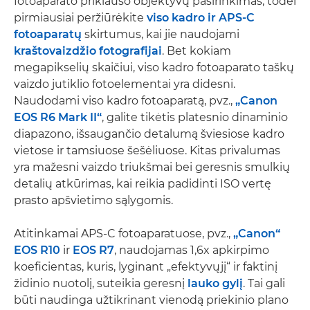
fotoaparato priklauso objektyvų pasirinkimas, todėl
pirmiausiai peržiūrėkite
viso kadro ir APS-C
fotoaparatų
skirtumus, kai jie naudojami
kraštovaizdžio fotografijai
. Bet kokiam
megapikselių skaičiui, viso kadro fotoaparato taškų
vaizdo jutiklio fotoelementai yra didesni.
Naudodami viso kadro fotoaparatą, pvz.,
„Canon
EOS R6 Mark II“
, galite tikėtis platesnio dinaminio
diapazono, išsaugančio detalumą šviesiose kadro
vietose ir tamsiuose šešėliuose. Kitas privalumas
yra mažesni vaizdo triukšmai bei geresnis smulkių
detalių atkūrimas, kai reikia padidinti ISO vertę
prasto apšvietimo sąlygomis.
Atitinkamai APS-C fotoaparatuose, pvz.,
„Canon“
EOS R10
ir
EOS R7
, naudojamas 1,6x apkirpimo
koeficientas, kuris, lyginant „efektyvųjį“ ir faktinį
židinio nuotolį, suteikia geresnį
lauko gylį
. Tai gali
būti naudinga užtikrinant vienodą priekinio plano