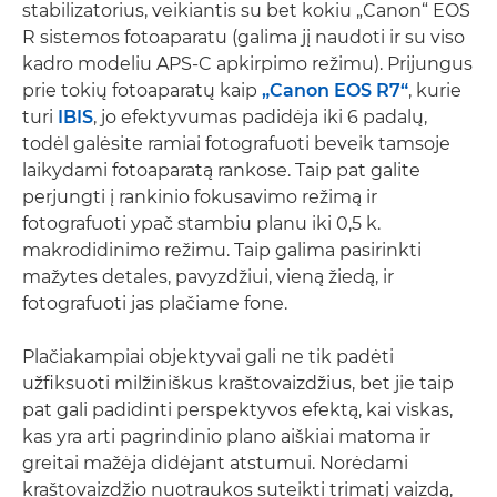
stabilizatorius, veikiantis su bet kokiu „Canon“ EOS
R sistemos fotoaparatu (galima jį naudoti ir su viso
kadro modeliu APS-C apkirpimo režimu). Prijungus
prie tokių fotoaparatų kaip
„Canon EOS R7“
, kurie
turi
IBIS
, jo efektyvumas padidėja iki 6 padalų,
todėl galėsite ramiai fotografuoti beveik tamsoje
laikydami fotoaparatą rankose. Taip pat galite
perjungti į rankinio fokusavimo režimą ir
fotografuoti ypač stambiu planu iki 0,5 k.
makrodidinimo režimu. Taip galima pasirinkti
mažytes detales, pavyzdžiui, vieną žiedą, ir
fotografuoti jas plačiame fone.
Plačiakampiai objektyvai gali ne tik padėti
užfiksuoti milžiniškus kraštovaizdžius, bet jie taip
pat gali padidinti perspektyvos efektą, kai viskas,
kas yra arti pagrindinio plano aiškiai matoma ir
greitai mažėja didėjant atstumui. Norėdami
kraštovaizdžio nuotraukos suteikti trimatį vaizdą,