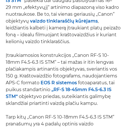
IS STM“
pasiekia dar daugiau pasiūlydamas 16–
29 mm „efektyvųjį“ artinimo diapazoną viso kadro
nuotraukose. Be to, tai vienas geriausių „Canon“
objektyvų
vaizdo tinklaraščių kūrėjams
,
leidžiantis kalbėti į kamerą įtraukiant platų peizažo
foną – idealu filmuojant kraštovaizdžius ir kuriant
kelionių vaizdo tinklaraščius.
Įtraukiamosios konstrukcijos „Canon RF-S 10-
18mm F4.5-6.3 IS STM“ – tai mažas ir itin lengvas
plačiakampis artinantis objektyvas, sveriantis vos
150 g. Kraštovaizdžio fotografams, naudojantiems
APS-C formato
EOS R sistemos
fotoaparatus, tai
puikus standartinio
„RF-S 18-45mm F4.5-6.3 IS
STM“
objektyvo priedas, suteikiantis galimybę
sklandžiai priartinti vaizdą plačiu kampu.
Tarp kitų „Canon RF-S 10-18mm F4.5-6.3 IS STM“
pranašumų yra 4 padalų optinis vaizdo