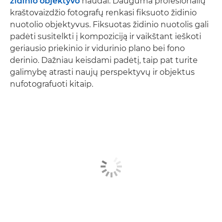
židinio objektyvo
naudai. Dauguma profesionalių
kraštovaizdžio fotografų renkasi fiksuoto židinio
nuotolio objektyvus. Fiksuotas židinio nuotolis gali
padėti susitelkti į kompoziciją ir vaikštant ieškoti
geriausio priekinio ir vidurinio plano bei fono
derinio. Dažniau keisdami padėtį, taip pat turite
galimybę atrasti naujų perspektyvų ir objektus
nufotografuoti kitaip.