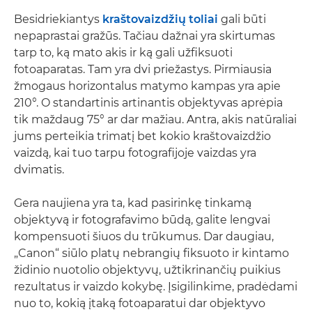
Besidriekiantys
kraštovaizdžių toliai
gali būti
nepaprastai gražūs. Tačiau dažnai yra skirtumas
tarp to, ką mato akis ir ką gali užfiksuoti
fotoaparatas. Tam yra dvi priežastys. Pirmiausia
žmogaus horizontalus matymo kampas yra apie
210°. O standartinis artinantis objektyvas aprėpia
tik maždaug 75° ar dar mažiau. Antra, akis natūraliai
jums perteikia trimatį bet kokio kraštovaizdžio
vaizdą, kai tuo tarpu fotografijoje vaizdas yra
dvimatis.
Gera naujiena yra ta, kad pasirinkę tinkamą
objektyvą ir fotografavimo būdą, galite lengvai
kompensuoti šiuos du trūkumus. Dar daugiau,
„Canon“ siūlo platų nebrangių fiksuoto ir kintamo
židinio nuotolio objektyvų, užtikrinančių puikius
rezultatus ir vaizdo kokybę. Įsigilinkime, pradėdami
nuo to, kokią įtaką fotoaparatui dar objektyvo