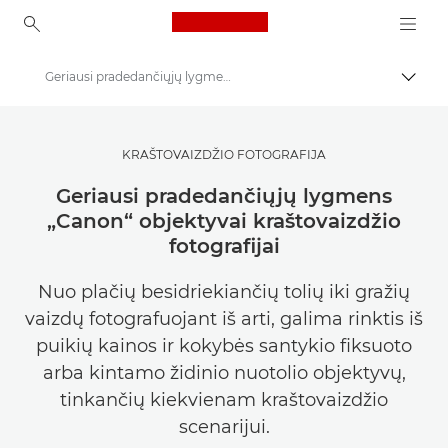
Canon Logo, back to ho
Geriausi pradedančiųjų lygmens objektyvai kraštovaizdžio fotografijai
Perju
Canon
Pasisemkite įkvėpimo | Fotografijos ir spausdinimo patarimai ir pirkėjų vadovai
KRAŠTOVAIZDŽIO FOTOGRAFIJA
Fotografijos ir spausdinimo patarimai ir metodai
Geriausi pradedančiųjų lygmens
„Canon“ objektyvai kraštovaizdžio
fotografijai
Nuo plačių besidriekiančių tolių iki gražių
vaizdų fotografuojant iš arti, galima rinktis iš
puikių kainos ir kokybės santykio fiksuoto
arba kintamo židinio nuotolio objektyvų,
tinkančių kiekvienam kraštovaizdžio
scenarijui.