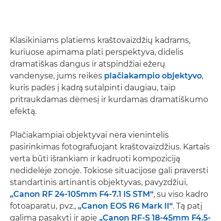
Klasikiniams platiems kraštovaizdžių kadrams,
kuriuose apimama plati perspektyva, didelis
dramatiškas dangus ir atspindžiai ežerų
vandenyse, jums reikės
plačiakampio objektyvo
,
kuris padės į kadrą sutalpinti daugiau, taip
pritraukdamas dėmesį ir kurdamas dramatiškumo
efektą.
Plačiakampiai objektyvai nėra vienintelis
pasirinkimas fotografuojant kraštovaizdžius. Kartais
verta būti išrankiam ir kadruoti kompoziciją
nedidelėje zonoje. Tokiose situacijose gali praversti
standartinis artinantis objektyvas, pavyzdžiui,
„Canon RF 24-105mm F4-7.1 IS STM“
, su viso kadro
fotoaparatu, pvz.,
„Canon EOS R6 Mark II“
. Tą patį
galima pasakyti ir apie
„Canon RF-S 18-45mm F4.5-