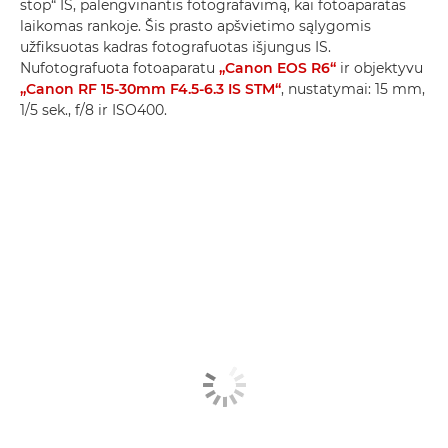
stop“ IS, palengvinantis fotografavimą, kai fotoaparatas
laikomas rankoje. Šis prasto apšvietimo sąlygomis
užfiksuotas kadras fotografuotas išjungus IS.
Nufotografuota fotoaparatu
„Canon EOS R6“
ir objektyvu
„Canon RF 15-30mm F4.5-6.3 IS STM“
, nustatymai: 15 mm,
1/5 sek., f/8 ir ISO400.