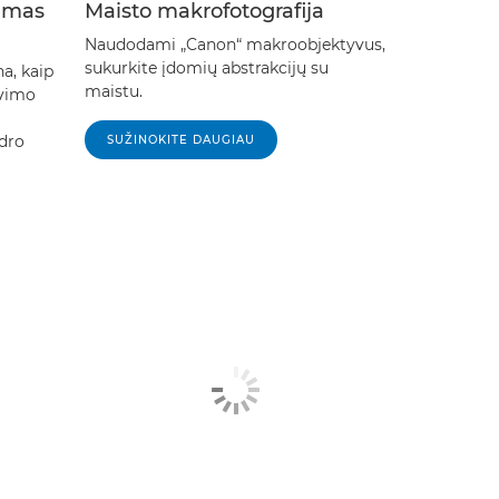
imas
Maisto makrofotografija
Naudodami „Canon“ makroobjektyvus,
sukurkite įdomių abstrakcijų su
a, kaip
maistu.
avimo
dro
SUŽINOKITE DAUGIAU