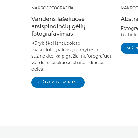
MAKROFOTOGRAFIJA
MAKROF
Vandens lašeliuose
Abstra
atsispindinčių gėlių
Fotogra
fotografavimas
burbulų
Kūrybiškai išnaudokite
SUŽI
makrofotografijos galimybes ir
sužinokite, kaip gražiai nufotografuoti
vandens lašeliuose atsispindinčias
gėles.
SUŽINOKITE DAUGIAU