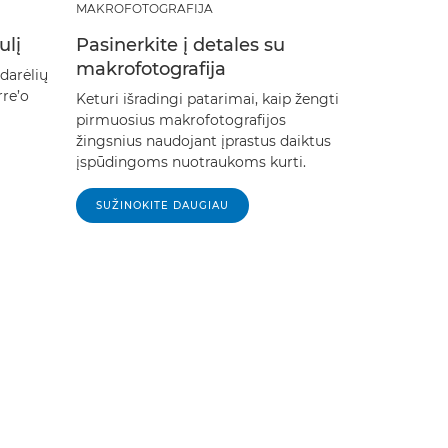
MAKROFOTOGRAFIJA
ulį
Pasinerkite į detales su
makrofotografija
darėlių
re’o
Keturi išradingi patarimai, kaip žengti
pirmuosius makrofotografijos
žingsnius naudojant įprastus daiktus
įspūdingoms nuotraukoms kurti.
SUŽINOKITE DAUGIAU