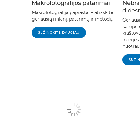
Makrofotografijos patarimai
Nebra
didesn
Makrofotografija paprastai – atraskite
geriausią rinkinį, patarimų ir metodų.
Geriausi
kampo o
kraštov
SUŽINOKITE DAUGIAU
interje
nuotra
SUŽI