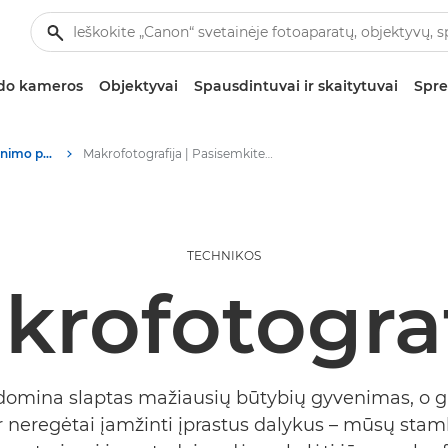
zdo kameros
Objektyvai
Spausdintuvai ir skaitytuvai
Spre
Fotografijos ir spausdinimo patarimai ir metodai
Makrofotografija | Pasisemkite įkvėpimo
TECHNIKOS
krofotograf
domina slaptas mažiausių būtybių gyvenimas, o g
r neregėtai įamžinti įprastus dalykus – mūsų sta