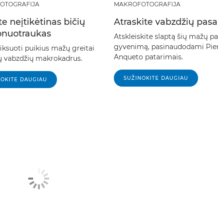
OTOGRAFIJA
MAKROFOTOGRAFIJA
e neįtikėtinas bičių
Atraskite vabzdžių pasa
nuotraukas
Atskleiskite slaptą šių mažų pa
gyvenimą, pasinaudodami Pier
iksuoti puikius mažų greitai
Anqueto patarimais.
ų vabzdžių makrokadrus.
SUŽINOKITE DAUGIAU
NOKITE DAUGIAU