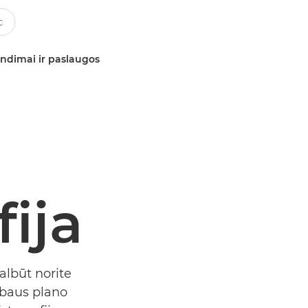
ndimai ir paslaugos
ija
albūt norite
mbaus plano