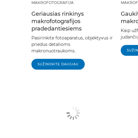
MAKROFOTOGRAFIJA
MAKROF
Geriausias rinkinys
Gaukit
makrofotografijos
makro
pradedantiesiems
Kaip užf
judanči
Pasirinkite fotoaparatus, objektyvus ir
priedus detalioms
makronuotraukoms.
SUŽI
SUŽINOKITE DAUGIAU