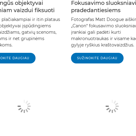
ngūs objektyvai
Fokusavimo sluoksniav
iam vaizdui fiksuoti
pradedantiesiems
 plačiakampiai ir itin plataus
Fotografas Matt Doogue aiškin
bjektyvai įspūdingiems
„Canon“ fokusavimo sluoksni
aizdžiams, gatvių scenoms,
įrankiai gali padėti kurti
rams ir net grupinėms
makronuotraukas ir visame ka
ukoms.
gylyje ryškius kraštovaizdžius.
NOKITE DAUGIAU
SUŽINOKITE DAUGIAU