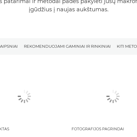
os patarimai ir metodai padės pakylėti jūsų makrof
įgūdžius į naujas aukštumas.
AIPSNIAI
REKOMENDUOJAMI GAMINIAI IR RINKINIAI
KITI MET
KTAS
FOTOGRAFIJOS PAGRINDAI