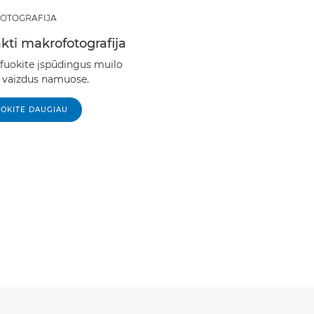
OTOGRAFIJA
kti makrofotografija
fuokite įspūdingus muilo
 vaizdus namuose.
NOKITE DAUGIAU