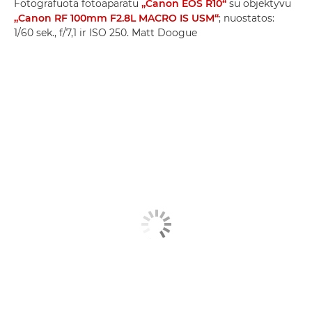
Fotografuota fotoaparatu
„Canon EOS R10“
su objektyvu
„Canon RF 100mm F2.8L MACRO IS USM“
; nuostatos:
1/60 sek., f/7,1 ir ISO 250. Matt Doogue