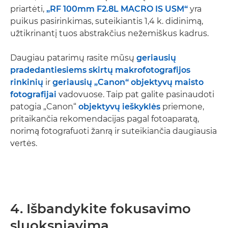
priartėti,
„RF 100mm F2.8L MACRO IS USM“
yra
puikus pasirinkimas, suteikiantis 1,4 k. didinimą,
užtikrinantį tuos abstrakčius nežemiškus kadrus.
Daugiau patarimų rasite mūsų
geriausių
pradedantiesiems skirtų makrofotografijos
rinkinių
ir
geriausių „Canon“ objektyvų maisto
fotografijai
vadovuose. Taip pat galite pasinaudoti
patogia „Canon“
objektyvų ieškyklės
priemone,
pritaikančia rekomendacijas pagal fotoaparatą,
norimą fotografuoti žanrą ir suteikiančia daugiausia
vertės.
4. Išbandykite fokusavimo
sluoksniavimą