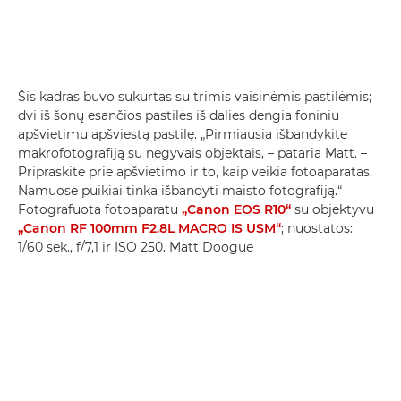
Šis kadras buvo sukurtas su trimis vaisinėmis pastilėmis;
dvi iš šonų esančios pastilės iš dalies dengia foniniu
apšvietimu apšviestą pastilę. „Pirmiausia išbandykite
makrofotografiją su negyvais objektais, – pataria Matt. –
Pripraskite prie apšvietimo ir to, kaip veikia fotoaparatas.
Namuose puikiai tinka išbandyti maisto fotografiją.“
Fotografuota fotoaparatu
„Canon EOS R10“
su objektyvu
„Canon RF 100mm F2.8L MACRO IS USM“
; nuostatos:
1/60 sek., f/7,1 ir ISO 250. Matt Doogue