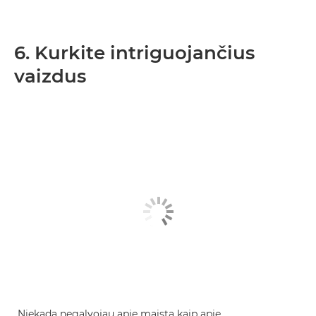
6. Kurkite intriguojančius
vaizdus
„Niekada negalvojau apie maistą kaip apie