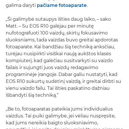
galima daryti
pačiame fotoaparate
.
„Ši galimybė sutaupys išties daug laiko, – sako
Matt. – Su EOS R10 galėjau per minutę
nufotografuoti 100 vaizdų, skirtų fokusavimo
sluoksniams, tada vaizdas buvo greitai apdorotas
fotoaparate. Kai bandžiau šią techniką anksčiau,
turėjau nusipirkti visiškai naują aukštos klasės
kompiuterį, kad galėčiau susitvarkyti su vaizdo
failais ir sujungti juos vaizdų redagavimo
programinėje įrangoje. Dabar galiu nustatyti, kad
EOS R10 sukurtų sudėtinį vaizdą, ir greitai dirbti su
vienu vaizdo failu. Tai išties paskatino dažniau
išbandyti šią techniką.“
„Be to, fotoaparatas pateikia jums individualius
vaizdus. Tai puiki galimybė, jei vėliau nuspręsite,
kad jums nereikia baigto sluoksniavimo,