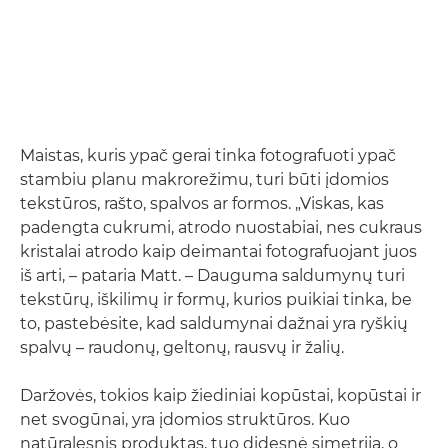
Maistas, kuris ypač gerai tinka fotografuoti ypač
stambiu planu makrorežimu, turi būti įdomios
tekstūros, rašto, spalvos ar formos. „Viskas, kas
padengta cukrumi, atrodo nuostabiai, nes cukraus
kristalai atrodo kaip deimantai fotografuojant juos
iš arti, – pataria Matt. – Dauguma saldumynų turi
tekstūrų, iškilimų ir formų, kurios puikiai tinka, be
to, pastebėsite, kad saldumynai dažnai yra ryškių
spalvų – raudonų, geltonų, rausvų ir žalių.
Daržovės, tokios kaip žiediniai kopūstai, kopūstai ir
net svogūnai, yra įdomios struktūros. Kuo
natūralesnis produktas, tuo didesnė simetrija, o