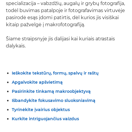
specializacija – vabzdžių, augalų ir grybų fotografija,
todėl buvimas patalpoje ir fotografavimas virtuvėje
pasirodė esąs įdomi patirtis, dėl kurios jis visiškai
kitaip pažvelgė į makrofotografiją.
Šiame straipsnyje jis dalijasi kai kuriais atrastais
dalykais.
Ieškokite tekstūrų, formų, spalvų ir raštų
Apgalvokite apšvietimą
Pasirinkite tinkamą makroobjektyvą
Išbandykite fokusavimo sluoksniavimą
Tyrinėkite įvairius objektus
Kurkite intriguojančius vaizdus