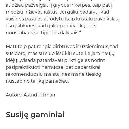
atidžiau pažvelgsiu į grybus ir kerpes, taip pat į
medžių ir žievės raštus. Jei galiu padaryti, kad
vaisinės pastilės atrodytų kaip kristalų paveikslas,
esu įsitikinęs, kad galiu padaryti ką nors
nuostabaus su tipiniais dalykais.“
Matt taip pat rengia dirbtuves ir užsiėmimus, tad
susidorojimas su šiuo iššūkiu suteikė jam naujų
idėjų: „Visada patardavau pirkti gėles norint
pasipraktikuoti namuose, bet dabar tikrai
rekomenduosiu maistą, nes mane tiesiog
nustebino tai, ką pamačiau.“
Autorė: Astrid Pitman
Susiję gaminiai