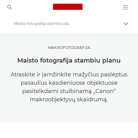
Canon Logo, back to ho
Maisto fotografija stambiu planu
Perju
Canon
Pasisemkite įkvėpimo | Fotografijos ir spausdinimo patarimai ir pirkėjų vadovai
MAKROFOTOGRAFIJA
Fotografijos ir spausdinimo patarimai ir metodai
Maisto fotografija stambiu planu
Atraskite ir įamžinkite mažyčius paslėptus
pasaulius kasdieniuose objektuose
pasitelkdami stulbinamą „Canon“
makroobjektyvų skaidrumą.