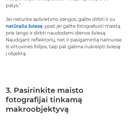
patys.“
Jei neturite apšvietimo įrangos, galite dirbti ir su
natūralia šviesa
, ypač jei galite fotografuoti maistą
prie lango ir dirbti naudodami dienos šviesą.
Naudojant reflektorių, net ir pasigamintą namuose
iš virtuvinės folijos, taip pat galima nukreipti šviesą
į objektą.
3. Pasirinkite maisto
fotografijai tinkamą
makroobjektyvą