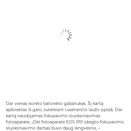
Dar vienas korėto batonėlio gabaliukas. Šį kartą
apšviestas iš galo, suteikiant rusenančio laužo įspūdį. Dar
kartą naudojamas fokusavimo sluoksniavimas
fotoaparate. „Dėl fotoaparate EOS R10 įdiegto fokusavimo
sluoksniavimo darbas buvo daug lengvesnis, –