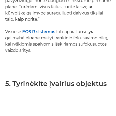
pavyzdžiui, jei norite daugiau minkštumo pirmame
plane. Turėdami visus failus, turite laisvę ar
kūrybišką galimybę sureguliuoti dalykus tiksliai
taip, kaip norite.“
Visuose
EOS R sistemos
fotoaparatuose yra
galimybė ekrane matyti rankinio fokusavimo piką,
kai ryškiomis spalvomis išskiriamos sufokusuotos
vaizdo sritys.
5. Tyrinėkite įvairius objektus