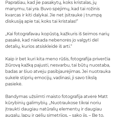
Paprašiau, kad jie pasakytų, koks kristalas, jų
manymu, tai yra. Buvo spėjimų, kad tai rožinis
kvarcas ir kiti dalykai. Jie net įsitraukė į trumpą
diskusiją apie tai, koks tai kristalas!“
„Kai fotografavau kopūstą, kažkuris iš šeimos narių
pasakė, kad niekada nebenorės jo valgyti dėl
detalių, kurios atsiskleidė iš arti.“
Kaip ir bet kuri kita meno rūšis, fotografija priverčia
žiūrovą kažką pajusti, nesvarbu, tai būtų nuostaba,
badas ar šiuo atveju pasibjaurėjimas. Jei nuotrauka
sukėlė stiprių emocijų, vadinasi, ji savo tikslą
pasiekė.
Bandymas užsiimti maisto fotografija atvėrė Matt
kūrybinių galimybių. „Nuotraukose tikrai noriu
įtraukti daugiau natūralių elementų ir daugiau
augalų, lapų ir gėlių simetrijos, – sako jis. – Be to,