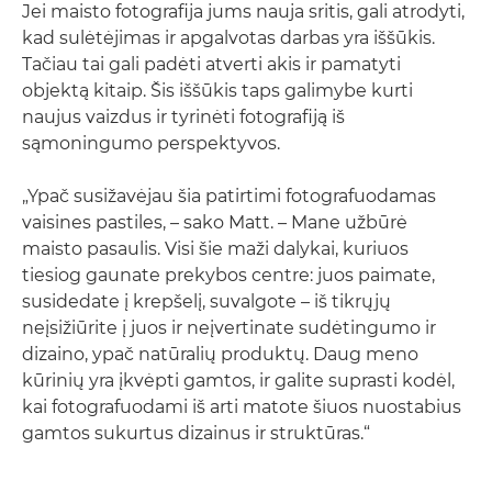
Jei maisto fotografija jums nauja sritis, gali atrodyti,
kad sulėtėjimas ir apgalvotas darbas yra iššūkis.
Tačiau tai gali padėti atverti akis ir pamatyti
objektą kitaip. Šis iššūkis taps galimybe kurti
naujus vaizdus ir tyrinėti fotografiją iš
sąmoningumo perspektyvos.
„Ypač susižavėjau šia patirtimi fotografuodamas
vaisines pastiles, – sako Matt. – Mane užbūrė
maisto pasaulis. Visi šie maži dalykai, kuriuos
tiesiog gaunate prekybos centre: juos paimate,
susidedate į krepšelį, suvalgote – iš tikrųjų
neįsižiūrite į juos ir neįvertinate sudėtingumo ir
dizaino, ypač natūralių produktų. Daug meno
kūrinių yra įkvėpti gamtos, ir galite suprasti kodėl,
kai fotografuodami iš arti matote šiuos nuostabius
gamtos sukurtus dizainus ir struktūras.“