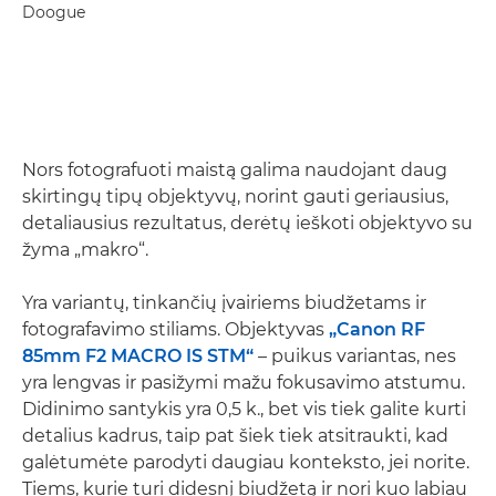
Doogue
Nors fotografuoti maistą galima naudojant daug
skirtingų tipų objektyvų, norint gauti geriausius,
detaliausius rezultatus, derėtų ieškoti objektyvo su
žyma „makro“.
Yra variantų, tinkančių įvairiems biudžetams ir
fotografavimo stiliams. Objektyvas
„Canon RF
85mm F2 MACRO IS STM“
– puikus variantas, nes
yra lengvas ir pasižymi mažu fokusavimo atstumu.
Didinimo santykis yra 0,5 k., bet vis tiek galite kurti
detalius kadrus, taip pat šiek tiek atsitraukti, kad
galėtumėte parodyti daugiau konteksto, jei norite.
Tiems, kurie turi didesnį biudžetą ir nori kuo labiau