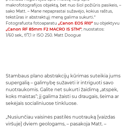
makrofotografijos objektą, bet nuo šiol požiūris pasikeis, –
sako Matt. – Mane nepaprastai sužavėjo, kokius raštus,
tekstūras ir abstraktųjį meną galima sukurti.“
Fotografuota fotoaparatu
„Canon EOS R10“
su objektyvu
„Canon RF 85mm F2 MACRO IS STM“
; nuostatos:
1/60 sek., f/7,1 ir ISO 250. Matt Doogue
Stambaus plano abstrakcijų kūrimas suteikia jums
supergalią – galimybę sužavėti ir intriguoti savo
nuotraukomis. Galite net sukurti žaidimą „atspėk,
koks maistas“; jį galima žaisti su draugais, šeima ar
sekėjais socialiniuose tinkluose.
„Nusiunčiau vaisinės pastilės nuotrauką [vaizdas
viršuje] dviem geologams, – pasakoja Matt. –