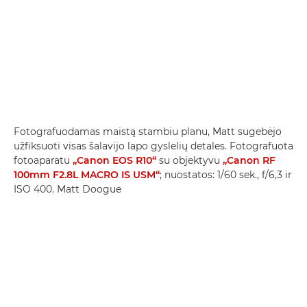
Fotografuodamas maistą stambiu planu, Matt sugebėjo
užfiksuoti visas šalavijo lapo gyslelių detales. Fotografuota
fotoaparatu
„Canon EOS R10“
su objektyvu
„Canon RF
100mm F2.8L MACRO IS USM“
; nuostatos: 1/60 sek., f/6,3 ir
ISO 400. Matt Doogue