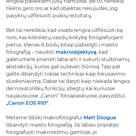
lengvai pasiekiami jūsų namuose. Be to, nereikia
tikėtis gero oro ar kad objektas nesujudės, jog
pavyktų užfiksuoti puikių rezultatų.
Bet tai nereiškia, kad visada lengva užfiksuoti ką
nors, kas kilstelėtų vaizdų kokybę fotografuojant
pietus. Vienas iš būdų kitaip pažvelgti į maisto
fotografiją – naudoti
makroobjektyvą
, kad
galėtumėte priartėti labai arti ir sukurti stulbinamų
abstrakcijų, kurios gali sužavėti žiūrovą. Taip pat
galite išbandyti tokias technikas kaip fokusavimo
sluoksniavimą. Dabar tai daryti kaip niekada lengva
dėl novatoriškų funkcijų, įdiegtų kai kuriuose
naujausiuose „Canon“ fotoaparatuose, pavyzdžiui,
„Canon EOS R10“
.
Metėme iššūkį makrofotografui
Matt Doogue
išbandyti maisto fotografiją. Jis labiau pripratęs
fotografuoti makrorežimu gamtoje, jo