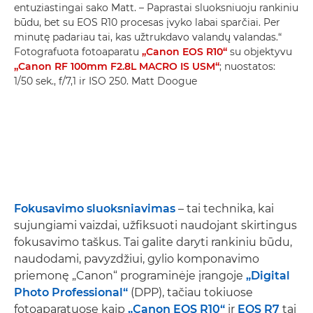
entuziastingai sako Matt. – Paprastai sluoksniuoju rankiniu
būdu, bet su EOS R10 procesas įvyko labai sparčiai. Per
minutę padariau tai, kas užtrukdavo valandų valandas.“
Fotografuota fotoaparatu
„Canon EOS R10“
su objektyvu
„Canon RF 100mm F2.8L MACRO IS USM“
; nuostatos:
1/50 sek., f/7,1 ir ISO 250. Matt Doogue
Fokusavimo sluoksniavimas
– tai technika, kai
sujungiami vaizdai, užfiksuoti naudojant skirtingus
fokusavimo taškus. Tai galite daryti rankiniu būdu,
naudodami, pavyzdžiui, gylio komponavimo
priemonę „Canon“ programinėje įrangoje
„Digital
Photo Professional“
(DPP), tačiau tokiuose
fotoaparatuose kaip
„Canon EOS R10“
ir
EOS R7
tai