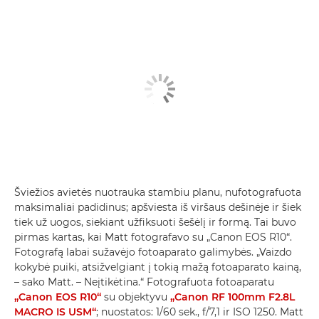
Šviežios avietės nuotrauka stambiu planu, nufotografuota
maksimaliai padidinus; apšviesta iš viršaus dešinėje ir šiek
tiek už uogos, siekiant užfiksuoti šešėlį ir formą. Tai buvo
pirmas kartas, kai Matt fotografavo su „Canon EOS R10“.
Fotografą labai sužavėjo fotoaparato galimybės. „Vaizdo
kokybė puiki, atsižvelgiant į tokią mažą fotoaparato kainą,
– sako Matt. – Neįtikėtina.“ Fotografuota fotoaparatu
„Canon EOS R10“
su objektyvu
„Canon RF 100mm F2.8L
MACRO IS USM“
; nuostatos: 1/60 sek., f/7,1 ir ISO 1250. Matt