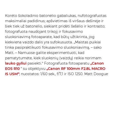
Korėto šokoladinio batonėlio gabaliukas, nufotografuotas
maksimaliai padidinus; apšvietimas iš viršaus dešinėje ir
šiek tiek už batonėlio, siekiant pridėti šešėlio ir kontrasto;
fotografuota naudojant trikojį ir fokusavimo
sluoksniavimą fotoaparate, kad būtų užtikrinta, jog
kiekviena vaizdo dalis yra sufokusuota. „Maistas puikiai
tinka pasipraktikuoti fokusavimo sluoksniavimą, – sako
Matt. – Namuose galite eksperimentuoti, kad
pamatytumėte, kiek sluoksnių (vaizdų) reikia norimam
lauko gyliui
pasiekti.“ Fotografuota fotoaparatu
„Canon
EOS R10
“ su objektyvu
„Canon RF 100mm F2.8L MACRO
IS USM“
; nuostatos: 1/60 sek., f/7,1 ir ISO 1250. Matt Doogue