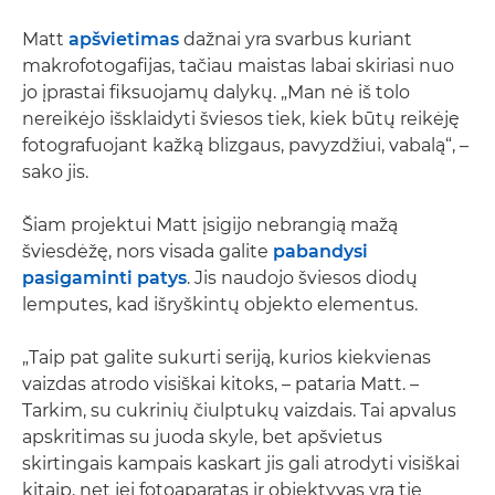
Matt
apšvietimas
dažnai yra svarbus kuriant
makrofotogafijas, tačiau maistas labai skiriasi nuo
jo įprastai fiksuojamų dalykų. „Man nė iš tolo
nereikėjo išsklaidyti šviesos tiek, kiek būtų reikėję
fotografuojant kažką blizgaus, pavyzdžiui, vabalą“, –
sako jis.
Šiam projektui Matt įsigijo nebrangią mažą
šviesdėžę, nors visada galite
pabandysi
pasigaminti patys
. Jis naudojo šviesos diodų
lemputes, kad išryškintų objekto elementus.
„Taip pat galite sukurti seriją, kurios kiekvienas
vaizdas atrodo visiškai kitoks, – pataria Matt. –
Tarkim, su cukrinių čiulptukų vaizdais. Tai apvalus
apskritimas su juoda skyle, bet apšvietus
skirtingais kampais kaskart jis gali atrodyti visiškai
kitaip, net jei fotoaparatas ir objektyvas yra tie