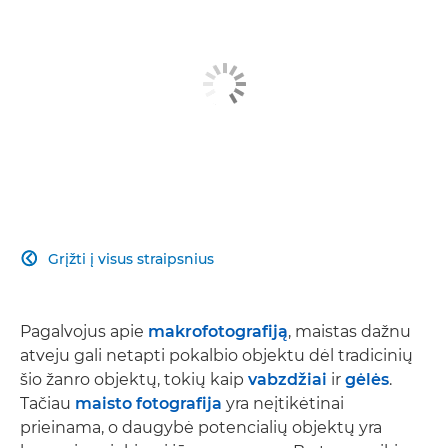
Grįžti į visus straipsnius

Pagalvojus apie
makrofotografiją
, maistas dažnu
atveju gali netapti pokalbio objektu dėl tradicinių
šio žanro objektų, tokių kaip
vabzdžiai
ir
gėlės
.
Tačiau
maisto fotografija
yra neįtikėtinai
prieinama, o daugybė potencialių objektų yra