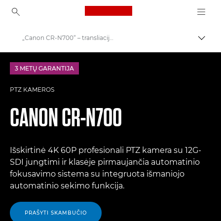
Canon Logo, back to ho
„Canon CR-N700“ – transliacijų PTZ vaizdo kamera
Perju
Canon
3 METŲ GARANTIJA
PTZ vaizdo kameros ir nuotolinio tinklo vaizdo kameros
PTZ KAMEROS
CANON
CR-N700
Išskirtinė 4K 60P profesionali PTZ kamera su 12G-
SDI jungtimi ir klasėje pirmaujančia automatinio
fokusavimo sistema su integruota išmaniojo
automatinio sekimo funkcija.
PRAŠYTI SKAMBUČIO