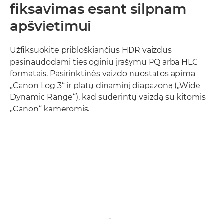
fiksavimas esant silpnam
apšvietimui
Užfiksuokite pribloškiančius HDR vaizdus
pasinaudodami tiesioginiu įrašymu PQ arba HLG
formatais. Pasirinktinės vaizdo nuostatos apima
„Canon Log 3“ ir platų dinaminį diapazoną („Wide
Dynamic Range“), kad suderintų vaizdą su kitomis
„Canon“ kameromis.