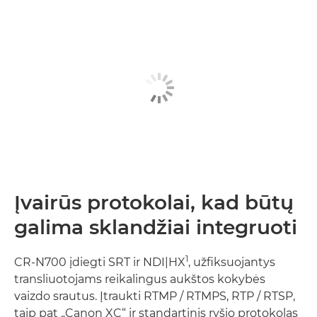
Įvairūs protokolai, kad būtų
galima sklandžiai integruoti
1
CR-N700 įdiegti SRT ir NDI|HX
, užfiksuojantys
transliuotojams reikalingus aukštos kokybės
vaizdo srautus. Įtraukti RTMP / RTMPS, RTP / RTSP,
taip pat „Canon XC“ ir standartinis ryšio protokolas