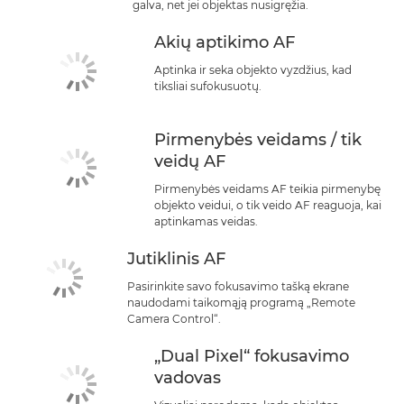
galva, net jei objektas nusigręžia.
Akių aptikimo AF
Aptinka ir seka objekto vyzdžius, kad
tiksliai sufokusuotų.
Pirmenybės veidams / tik
veidų AF
Pirmenybės veidams AF teikia pirmenybę
objekto veidui, o tik veido AF reaguoja, kai
aptinkamas veidas.
Jutiklinis AF
Pasirinkite savo fokusavimo tašką ekrane
naudodami taikomąją programą „Remote
Camera Control“.
„Dual Pixel“ fokusavimo
vadovas