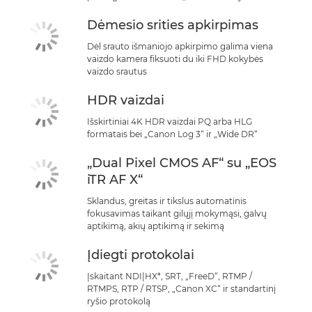
Dėmesio srities apkirpimas
Dėl srauto išmaniojo apkirpimo galima viena
vaizdo kamera fiksuoti du iki FHD kokybės
vaizdo srautus
HDR vaizdai
Išskirtiniai 4K HDR vaizdai PQ arba HLG
formatais bei „Canon Log 3“ ir „Wide DR“
„Dual Pixel CMOS AF“ su „EOS
iTR AF X“
Sklandus, greitas ir tikslus automatinis
fokusavimas taikant gilųjį mokymąsi, galvų
aptikimą, akių aptikimą ir sekimą
Įdiegti protokolai
Įskaitant NDI|HX*, SRT, „FreeD“, RTMP /
RTMPS, RTP / RTSP, „Canon XC“ ir standartinį
ryšio protokolą