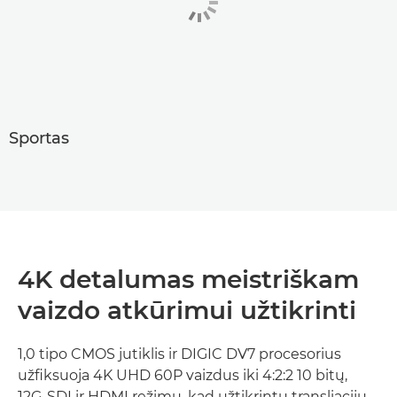
Sportas
4K detalumas meistriškam
vaizdo atkūrimui užtikrinti
1,0 tipo CMOS jutiklis ir DIGIC DV7 procesorius
užfiksuoja 4K UHD 60P vaizdus iki 4:2:2 10 bitų,
12G-SDI ir HDMI režimu, kad užtikrintų transliacijų