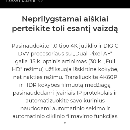
Canon CR-N700
Toggle breadcrumbs
Bendrieji duomenys
Neprilygstamai aiškiai
perteikite toli esantį vaizdą
Specifikacijos
Palaikymas
Pasinaudokite 1.0 tipo 4K jutiklio ir DIGIC
DV7 procesoriaus su „Dual Pixel AF“
galia. 15 k. optinis artinimas (30 k. „Full
HD“ režimu) užfiksuoja išskirtine kokybe,
net nakties režimu. Transliuokite 4K60P
ir HDR kokybės filmuotą medžiagą
pasinaudodami įvairiais IP protokolais ir
automatizuokite savo kūrinius
naudodami automatinio sekimo ir
automatinio ciklinio filmavimo funkcijas
*