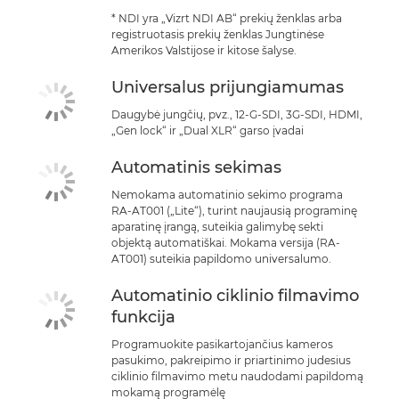
* NDI yra „Vizrt NDI AB“ prekių ženklas arba
registruotasis prekių ženklas Jungtinėse
Amerikos Valstijose ir kitose šalyse.
Universalus prijungiamumas
Daugybė jungčių, pvz., 12-G-SDI, 3G-SDI, HDMI,
„Gen lock“ ir „Dual XLR“ garso įvadai
Automatinis sekimas
Nemokama automatinio sekimo programa
RA-AT001 („Lite“), turint naujausią programinę
aparatinę įrangą, suteikia galimybę sekti
objektą automatiškai. Mokama versija (RA-
AT001) suteikia papildomo universalumo.
Automatinio ciklinio filmavimo
funkcija
Programuokite pasikartojančius kameros
pasukimo, pakreipimo ir priartinimo judesius
ciklinio filmavimo metu naudodami papildomą
mokamą programėlę