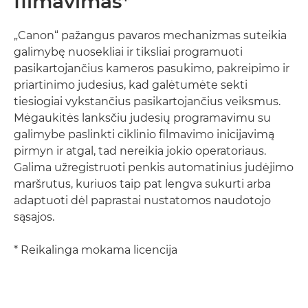
filmavimas*
„Canon“ pažangus pavaros mechanizmas suteikia
galimybę nuosekliai ir tiksliai programuoti
pasikartojančius kameros pasukimo, pakreipimo ir
priartinimo judesius, kad galėtumėte sekti
tiesiogiai vykstančius pasikartojančius veiksmus.
Mėgaukitės lanksčiu judesių programavimu su
galimybe paslinkti ciklinio filmavimo inicijavimą
pirmyn ir atgal, tad nereikia jokio operatoriaus.
Galima užregistruoti penkis automatinius judėjimo
maršrutus, kuriuos taip pat lengva sukurti arba
adaptuoti dėl paprastai nustatomos naudotojo
sąsajos.
* Reikalinga mokama licencija