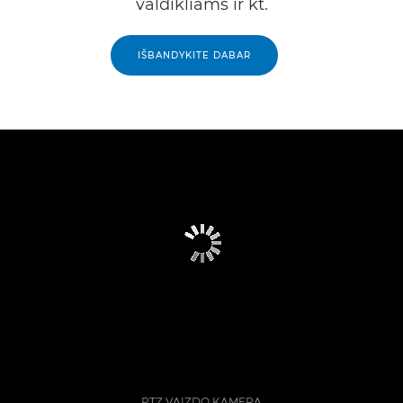
valdikliams ir kt.
IŠBANDYKITE DABAR
PTZ VAIZDO KAMERA