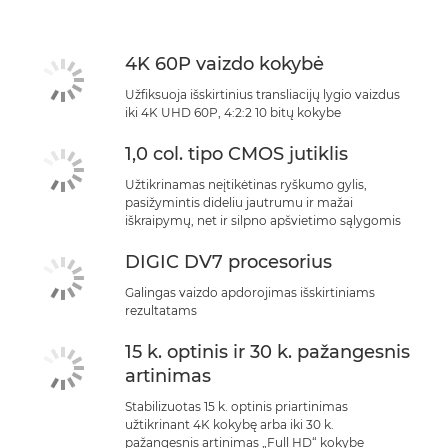
4K 60P vaizdo kokybė
Užfiksuoja išskirtinius transliacijų lygio vaizdus
iki 4K UHD 60P, 4:2:2 10 bitų kokybe
1,0 col. tipo CMOS jutiklis
Užtikrinamas neįtikėtinas ryškumo gylis,
pasižymintis dideliu jautrumu ir mažai
iškraipymų, net ir silpno apšvietimo sąlygomis
DIGIC DV7 procesorius
Galingas vaizdo apdorojimas išskirtiniams
rezultatams
15 k. optinis ir 30 k. pažangesnis
artinimas
Stabilizuotas 15 k. optinis priartinimas
užtikrinant 4K kokybę arba iki 30 k.
pažangesnis artinimas „Full HD“ kokybe