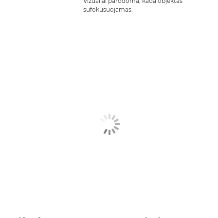
Vizualiai parodoma, kada objektas
sufokusuojamas.