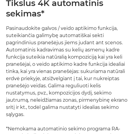
Tikslus 4K automatinis
sekimas*
Pasinaudokite galvos / veido aptikimo funkcija,
suteikiančia galimybę automatiškai sekti
pagrindinius pranešėjus jiems judant ant scenos.
Automatinis kadravimas su kelių asmenų kadre
funkcija suteikia natūralią kompoziciją kai yra keli
pranešėjai, o veido aptikimo kadre funkcija idealiai
tinka, kai yra vienas pranešėjas: sukuriama natūrali
erdvė priekyje, atsižvelgiant į tai, kur nukreiptas
pranešėjo veidas. Galima reguliuoti kelis
nustatymus, pvz., kompozicijos dydį, sekimo
jautrumą, neleidžiamas zonas, pirmenybinę ekrano
sritį ir kt., todėl galima nustatyti idealias sekimo
sąlygas.
*Nemokama automatinio sekimo programa RA-