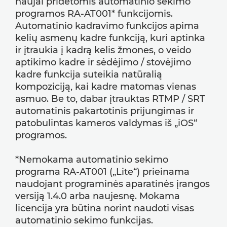
naujai pridėtomis automatinio sekimo
programos RA-AT001* funkcijomis.
Automatinio kadravimo funkcijos apima
kelių asmenų kadre funkciją, kuri aptinka
ir įtraukia į kadrą kelis žmones, o veido
aptikimo kadre ir sėdėjimo / stovėjimo
kadre funkcija suteikia natūralią
kompoziciją, kai kadre matomas vienas
asmuo. Be to, dabar įtrauktas RTMP / SRT
automatinis pakartotinis prijungimas ir
patobulintas kameros valdymas iš „iOS“
programos.
*Nemokama automatinio sekimo
programa RA-AT001 („Lite“) prieinama
naudojant programinės aparatinės įrangos
versiją 1.4.0 arba naujesnę. Mokama
licencija yra būtina norint naudoti visas
automatinio sekimo funkcijas.