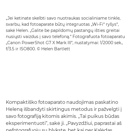
„Jei ketinate skelbti savo nuotraukas socialiniame tinkle,
svarbu, kad fotoaparate būtų integruotas „Wi-Fi“ ryšys“,
sakė Helen. „Galite be papildomų pastangų išties greitai
nusiųsti vaizdus į savo telefoną.“ Fotografuota fotoaparatu
„Canon PowerShot G7 X Mark III“, nustatymai: 1/2000 sek.,
f/3.5 ir ISO800. © Helen Bartlett
Kompaktiško fotoaparato naudojimas paskatino
Heleną išbandyti skirtingus metodus ir pažvelgti į
savo fotografiją kitomis akimis. „Tai puikus būdas
eksperimentuoti“, sakė ji. „Pavyzdžiui, paprastai aš
nefotografuoju su blykste, bet kai per Kalėdas