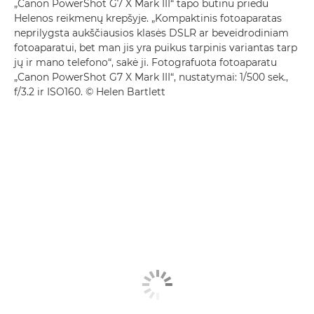
„Canon PowerShot G7 X Mark III“ tapo būtinu priedu
Helenos reikmenų krepšyje. „Kompaktinis fotoaparatas
neprilygsta aukščiausios klasės DSLR ar beveidrodiniam
fotoaparatui, bet man jis yra puikus tarpinis variantas tarp
jų ir mano telefono“, sakė ji. Fotografuota fotoaparatu
„Canon PowerShot G7 X Mark III“, nustatymai: 1/500 sek.,
f/3.2 ir ISO160. © Helen Bartlett