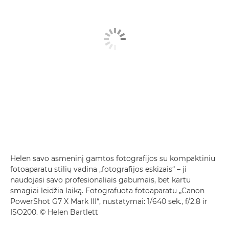
Helen savo asmeninį gamtos fotografijos su kompaktiniu
fotoaparatu stilių vadina „fotografijos eskizais“ – ji
naudojasi savo profesionaliais gabumais, bet kartu
smagiai leidžia laiką. Fotografuota fotoaparatu „Canon
PowerShot G7 X Mark III“, nustatymai: 1/640 sek., f/2.8 ir
ISO200. © Helen Bartlett