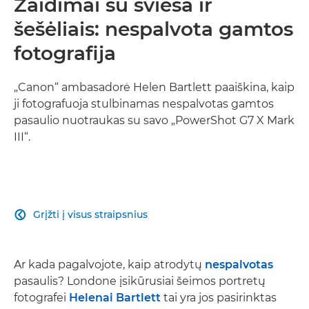
Žaidimai su šviesa ir
šešėliais: nespalvota gamtos
fotografija
„Canon“ ambasadorė Helen Bartlett paaiškina, kaip
ji fotografuoja stulbinamas nespalvotas gamtos
pasaulio nuotraukas su savo „PowerShot G7 X Mark
III“.
Grįžti į visus straipsnius

Ar kada pagalvojote, kaip atrodytų
nespalvotas
pasaulis? Londone įsikūrusiai šeimos portretų
fotografei
Helenai Bartlett
tai yra jos pasirinktas