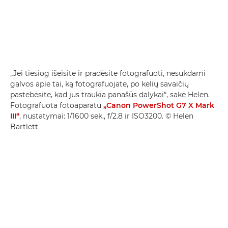
„Jei tiesiog išeisite ir pradėsite fotografuoti, nesukdami
galvos apie tai, ką fotografuojate, po kelių savaičių
pastebėsite, kad jus traukia panašūs dalykai“, sakė Helen.
Fotografuota fotoaparatu
„Canon PowerShot G7 X Mark
III“
, nustatymai: 1/1600 sek., f/2.8 ir ISO3200. © Helen
Bartlett