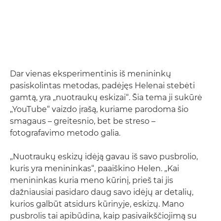
Dar vienas eksperimentinis iš menininkų
pasiskolintas metodas, padėjęs Helenai stebėti
gamtą, yra „nuotraukų eskizai“. Šia tema ji sukūrė
„YouTube“ vaizdo įrašą, kuriame parodoma šio
smagaus – greitesnio, bet be streso –
fotografavimo metodo galia.
„Nuotraukų eskizų idėją gavau iš savo pusbrolio,
kuris yra menininkas“, paaiškino Helen. „Kai
menininkas kuria meno kūrinį, prieš tai jis
dažniausiai pasidaro daug savo idėjų ar detalių,
kurios galbūt atsidurs kūrinyje, eskizų. Mano
pusbrolis tai apibūdina, kaip pasivaikščiojimą su