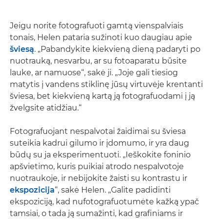
Jeigu norite fotografuoti gamtą vienspalviais
tonais, Helen pataria sužinoti kuo daugiau apie
šviesą
. „Pabandykite kiekvieną dieną padaryti po
nuotrauką, nesvarbu, ar su fotoaparatu būsite
lauke, ar namuose“, sakė ji. „Joje gali tiesiog
matytis į vandens stiklinę jūsų virtuvėje krentanti
šviesa, bet kiekvieną kartą ją fotografuodami į ją
žvelgsite atidžiau.“
Fotografuojant nespalvotai žaidimai su šviesa
suteikia kadrui gilumo ir įdomumo, ir yra daug
būdų su ja eksperimentuoti. „Ieškokite foninio
apšvietimo, kuris puikiai atrodo nespalvotoje
nuotraukoje, ir nebijokite žaisti su kontrastu ir
ekspozicija
“, sakė Helen. „Galite padidinti
ekspoziciją, kad nufotografuotumėte kažką ypač
tamsiai, o tada ją sumažinti, kad grafiniams ir