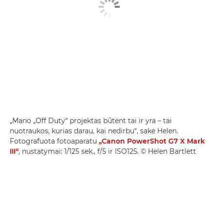
„Mano „Off Duty“ projektas būtent tai ir yra – tai
nuotraukos, kurias darau, kai nedirbu“, sakė Helen.
Fotografuota fotoaparatu
„Canon PowerShot G7 X Mark
III“
, nustatymai: 1/125 sek., f/5 ir ISO125. © Helen Bartlett