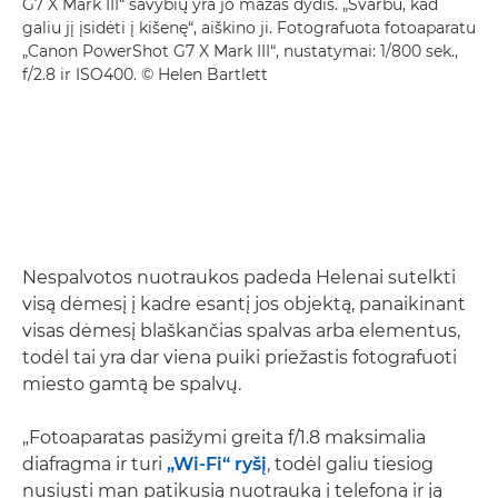
G7 X Mark III“ savybių yra jo mažas dydis. „Svarbu, kad
galiu jį įsidėti į kišenę“, aiškino ji. Fotografuota fotoaparatu
„Canon PowerShot G7 X Mark III“, nustatymai: 1/800 sek.,
f/2.8 ir ISO400. © Helen Bartlett
Nespalvotos nuotraukos padeda Helenai sutelkti
visą dėmesį į kadre esantį jos objektą, panaikinant
visas dėmesį blaškančias spalvas arba elementus,
todėl tai yra dar viena puiki priežastis fotografuoti
miesto gamtą be spalvų.
„Fotoaparatas pasižymi greita f/1.8 maksimalia
diafragma ir turi
„Wi-Fi“ ryšį
, todėl galiu tiesiog
nusiųsti man patikusią nuotrauką į telefoną ir ją