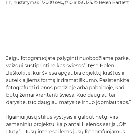
III“, nustatymai: 1/2000 sek., f/10 ir ISO125. © Helen Bartlett
Jeigu fotografuojate palyginti nuobodžiame parke,
vaizdui sustiprinti reikės šviesos“, tęsė Helen.
„Ieškokite, kur šviesa apgaubia objektų kraštus ir
suteikia jiems formą ir dramatiškumo. Pasistenkite
fotografuoti dienos pradžioje arba pabaigoje, kad
būtų žemai krentanti šviesa. Kuo daugiau tai
darysite, tuo daugiau matysite ir tuo įdomiau taps.“
Ilgainiui jūsų stilius vystysis ir galbūt netgi virs
asmeniniu projektu, kaip antai Helenos serija „Off
Duty“. „Jūsų interesai lems jūsų fotografuojamus