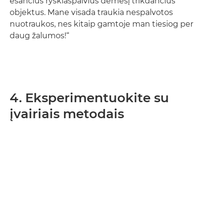
esančius ryškiaspalvius dėmesį trikdančius
objektus. Mane visada traukia nespalvotos
nuotraukos, nes kitaip gamtoje man tiesiog per
daug žalumos!“
4. Eksperimentuokite su
įvairiais metodais