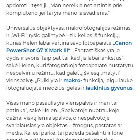
apdoroti“, tęsė ji. „Man nereikia net artintis prie
kompiuterio, jei tai yra mano laisvadienis.“
Universalus objektyvas, makrofotografijos režimas
ir „Wi-FI“ ryšio galimybė – tik kelios iš funkcijų,
kurias Helen labai vertina savo fotoaparate
„Canon
PowerShot G7 X Mark III“
. „Fantastiškas yra jo
dydis ir svoris, taip pat tai, kad jis labai lankstus“,
sakė Helen, kuri fotografuoja fotoaparate nustatytu
nespalviniu režimu, kad galėtų šviesą „matyti“
vienspalvę. „Puiki yra ir
makro-
funkcija, jeigu lauke
fotografuojate medžius, gėles ir
laukinius gyvūnus
.
Visas mano pasaulis yra vienspalvis ir man tai
patinka“, sakė Helen. „Spalvotoje nuotraukoje
dažnai viską lemia spalvos, o nespalvotoje
svarbiausias yra objektas – žmogus, pastatas ar
medis. Kai esi parke, tai padeda pašalinti ir fone