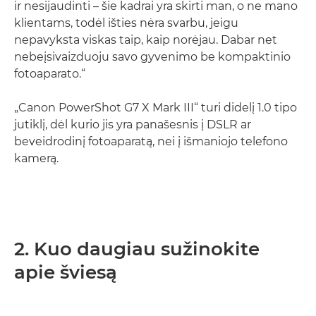
ir nesijaudinti – šie kadrai yra skirti man, o ne mano
klientams, todėl išties nėra svarbu, jeigu
nepavyksta viskas taip, kaip norėjau. Dabar net
nebeįsivaizduoju savo gyvenimo be kompaktinio
fotoaparato.“
„Canon PowerShot G7 X Mark III“ turi didelį 1.0 tipo
jutiklį, dėl kurio jis yra panašesnis į DSLR ar
beveidrodinį fotoaparatą, nei į išmaniojo telefono
kamerą.
2. Kuo daugiau sužinokite
apie šviesą