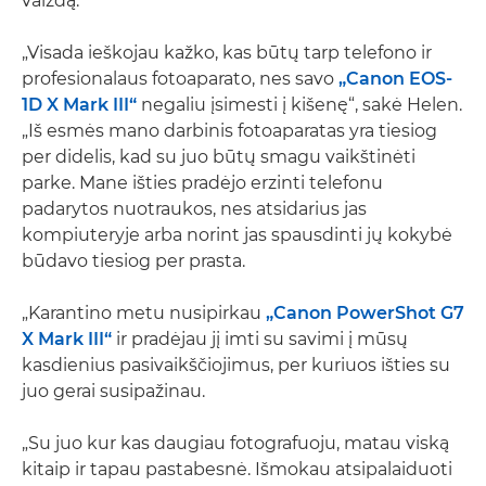
vaizdą.
„Visada ieškojau kažko, kas būtų tarp telefono ir
profesionalaus fotoaparato, nes savo
„Canon EOS-
1D X Mark III“
negaliu įsimesti į kišenę“, sakė Helen.
„Iš esmės mano darbinis fotoaparatas yra tiesiog
per didelis, kad su juo būtų smagu vaikštinėti
parke. Mane išties pradėjo erzinti telefonu
padarytos nuotraukos, nes atsidarius jas
kompiuteryje arba norint jas spausdinti jų kokybė
būdavo tiesiog per prasta.
„Karantino metu nusipirkau
„Canon PowerShot G7
X Mark III“
ir pradėjau jį imti su savimi į mūsų
kasdienius pasivaikščiojimus, per kuriuos išties su
juo gerai susipažinau.
„Su juo kur kas daugiau fotografuoju, matau viską
kitaip ir tapau pastabesnė. Išmokau atsipalaiduoti