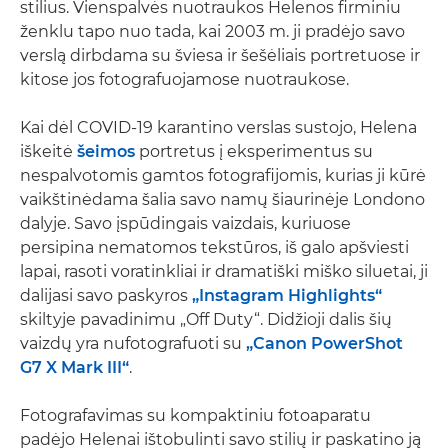
stilius. Vienspalvės nuotraukos Helenos firminiu
ženklu tapo nuo tada, kai 2003 m. ji pradėjo savo
verslą dirbdama su šviesa ir šešėliais portretuose ir
kitose jos fotografuojamose nuotraukose.
Kai dėl COVID-19 karantino verslas sustojo, Helena
iškeitė
šeimos
portretus į eksperimentus su
nespalvotomis gamtos fotografijomis, kurias ji kūrė
vaikštinėdama šalia savo namų šiaurinėje Londono
dalyje. Savo įspūdingais vaizdais, kuriuose
persipina nematomos tekstūros, iš galo apšviesti
lapai, rasoti voratinkliai ir dramatiški miško siluetai, ji
dalijasi savo paskyros
„Instagram Highlights“
skiltyje pavadinimu „Off Duty“. Didžioji dalis šių
vaizdų yra nufotografuoti su
„Canon PowerShot
G7 X Mark III“
.
Fotografavimas su kompaktiniu fotoaparatu
padėjo Helenai ištobulinti savo stilių ir paskatino ją