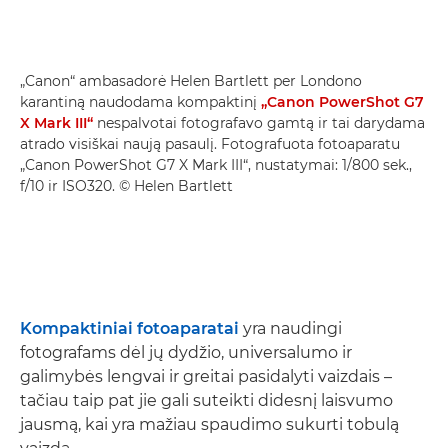
„Canon“ ambasadorė Helen Bartlett per Londono
karantiną naudodama kompaktinį
„Canon PowerShot G7
X Mark III“
nespalvotai fotografavo gamtą ir tai darydama
atrado visiškai naują pasaulį. Fotografuota fotoaparatu
„Canon PowerShot G7 X Mark III“, nustatymai: 1/800 sek.,
f/10 ir ISO320. © Helen Bartlett
Kompaktiniai fotoaparatai
yra naudingi
fotografams dėl jų dydžio, universalumo ir
galimybės lengvai ir greitai pasidalyti vaizdais –
tačiau taip pat jie gali suteikti didesnį laisvumo
jausmą, kai yra mažiau spaudimo sukurti tobulą