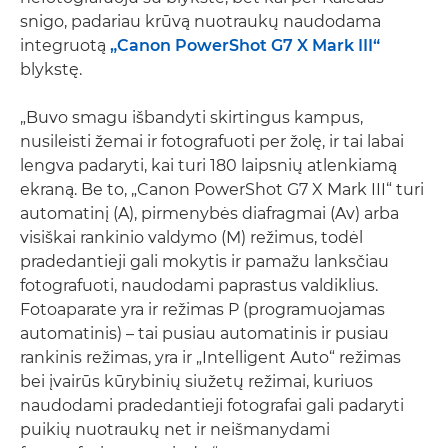
snigo, padariau krūvą nuotraukų naudodama
integruotą
„Canon PowerShot G7 X Mark III“
blykstę.
„Buvo smagu išbandyti skirtingus kampus,
nusileisti žemai ir fotografuoti per žolę, ir tai labai
lengva padaryti, kai turi 180 laipsnių atlenkiamą
ekraną. Be to, „Canon PowerShot G7 X Mark III“ turi
automatinį (A), pirmenybės diafragmai (Av) arba
visiškai rankinio valdymo (M) režimus, todėl
pradedantieji gali mokytis ir pamažu lanksčiau
fotografuoti, naudodami paprastus valdiklius.
Fotoaparate yra ir režimas P (programuojamas
automatinis) – tai pusiau automatinis ir pusiau
rankinis režimas, yra ir „Intelligent Auto“ režimas
bei įvairūs kūrybinių siužetų režimai, kuriuos
naudodami pradedantieji fotografai gali padaryti
puikių nuotraukų net ir neišmanydami