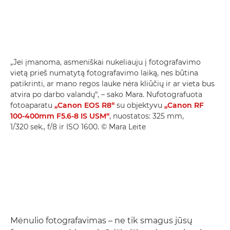
„Jei įmanoma, asmeniškai nukeliauju į fotografavimo
vietą prieš numatytą fotografavimo laiką, nes būtina
patikrinti, ar mano regos lauke nėra kliūčių ir ar vieta bus
atvira po darbo valandų“, – sako Mara. Nufotografuota
fotoaparatu
„Canon EOS R8“
su objektyvu
„Canon RF
100-400mm F5.6-8 IS USM“
, nuostatos: 325 mm,
1/320 sek., f/8 ir ISO 1600. © Mara Leite
Mėnulio fotografavimas – ne tik smagus jūsų