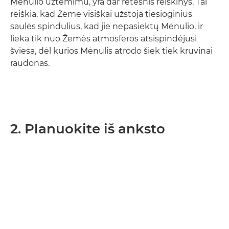
Mėnulio užtemimu, yra dar retesnis reiškinys. Tai
reiškia, kad Žemė visiškai užstoja tiesioginius
saulės spindulius, kad jie nepasiektų Mėnulio, ir
lieka tik nuo Žemės atmosferos atsispindėjusi
šviesa, dėl kurios Mėnulis atrodo šiek tiek kruvinai
raudonas.
2. Planuokite iš anksto