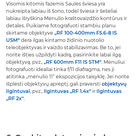
Visomis kitomis fazėmis Saulės šviesa yra
nukreipta labiau iš šono, todėl šviesa ir šešėliai
labiau išryškina Mėnulio kraštovaizdžio kontūrus ir
detales. Puikiame fotografuoti stambiu planu
skirtame objektyve
„RF 100-400mm F5.6-8 IS
USM“
dera ilgas kintamo židinio nuotolio
teleobjektyvas ir vaizdo stabilizavimas. Be to, jei
norite išties užpildyti kadrą, pasirinkite labai ilgą
objektyvą, pvz.,
„RF 600mm F11 IS STM“
. Mėnuliui
fotografuoti idealiai tinka f/11 diafragma, nes ji
atitinka „mėnulio 11“ ekspozicijos taisyklę. Jei norite
išplėsti objektyvų aprėptį, gali praversti
objektyvų
ilgintuvai
, pvz.,
ilgintuvas „RF 1.4x“
ir
ilgintuvas
„RF 2x“
.