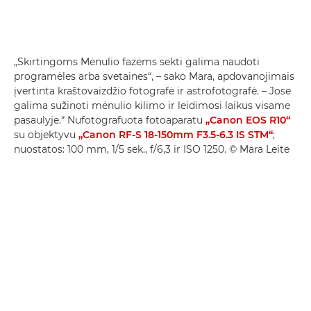
„Skirtingoms Mėnulio fazėms sekti galima naudoti
programėles arba svetaines“, – sako Mara, apdovanojimais
įvertinta kraštovaizdžio fotografė ir astrofotografė. – Jose
galima sužinoti mėnulio kilimo ir leidimosi laikus visame
pasaulyje.“ Nufotografuota fotoaparatu
„Canon EOS R10“
su objektyvu
„Canon RF-S 18-150mm F3.5-6.3 IS STM“
;
nuostatos: 100 mm, 1/5 sek., f/6,3 ir ISO 1250. © Mara Leite