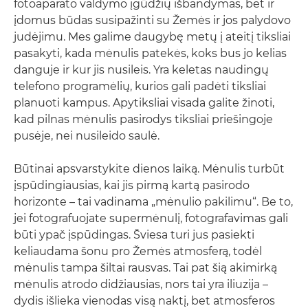
fotoaparato valdymo įgūdžių išbandymas, bet ir
įdomus būdas susipažinti su Žemės ir jos palydovo
judėjimu. Mes galime daugybę metų į ateitį tiksliai
pasakyti, kada mėnulis patekės, koks bus jo kelias
danguje ir kur jis nusileis. Yra keletas naudingų
telefono programėlių, kurios gali padėti tiksliai
planuoti kampus. Apytiksliai visada galite žinoti,
kad pilnas mėnulis pasirodys tiksliai priešingoje
pusėje, nei nusileido saulė.
Būtinai apsvarstykite dienos laiką. Mėnulis turbūt
įspūdingiausias, kai jis pirmą kartą pasirodo
horizonte – tai vadinama „mėnulio pakilimu“. Be to,
jei fotografuojate supermėnulį, fotografavimas gali
būti ypač įspūdingas. Šviesa turi jus pasiekti
keliaudama šonu pro Žemės atmosferą, todėl
mėnulis tampa šiltai rausvas. Tai pat šią akimirką
mėnulis atrodo didžiausias, nors tai yra iliuzija –
dydis išlieka vienodas visą naktį, bet atmosferos