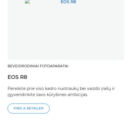
BEVEIDRODINIAI FOTOAPARATAI
B
EOS R8
E
Pereikite prie viso kadro nuotraukų bei vaizdo įrašų ir
Pe
įgyvendinkite savo kūrybines ambicijas.
n
AP
FIND A RETAILER