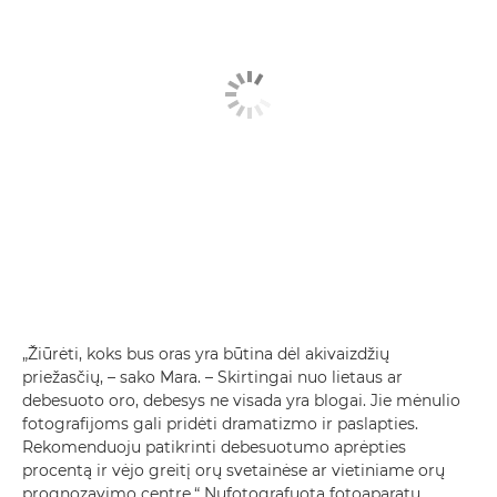
„Žiūrėti, koks bus oras yra būtina dėl akivaizdžių
priežasčių, – sako Mara. – Skirtingai nuo lietaus ar
debesuoto oro, debesys ne visada yra blogai. Jie mėnulio
fotografijoms gali pridėti dramatizmo ir paslapties.
Rekomenduoju patikrinti debesuotumo aprėpties
procentą ir vėjo greitį orų svetainėse ar vietiniame orų
prognozavimo centre.“ Nufotografuota fotoaparatu