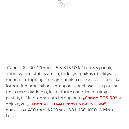
„Canon RF 100-400mm F5.6-8 IS USM“ turi 5,5 padalų
optinį vaizdo stabilizatorių, todėl yra puikus objektyvas
mėnulio fotografijai, nes jis suteikia didesnį stabilumą, kai
fotografuojama laikant fotoaparatą rankose – tai puikiai
tinka tiems kadrams, kai neturite daug laiko trikojui
pastatyti. Nufotografuota fotoaparatu
„Canon EOS R8“
su
objektyvu
„Canon RF 100-400mm F5.6-8 IS USM“
,
nuostatos: 400 mm, 1/200 sek., f/8 ir ISO 1000. © Mara
Leite