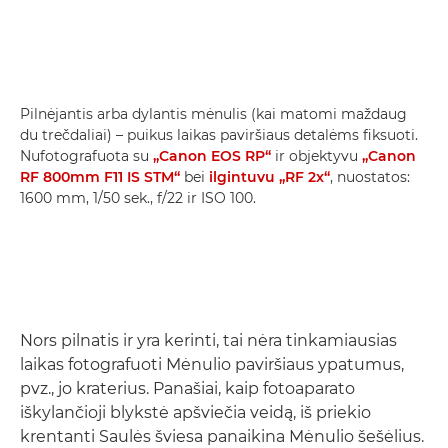
Pilnėjantis arba dylantis mėnulis (kai matomi maždaug
du trečdaliai) – puikus laikas paviršiaus detalėms fiksuoti.
Nufotografuota su
„Canon EOS RP“
ir objektyvu
„Canon
RF 800mm F11 IS STM“
bei
ilgintuvu „RF 2x“
, nuostatos:
1600 mm, 1/50 sek., f/22 ir ISO 100.
Nors pilnatis ir yra kerinti, tai nėra tinkamiausias
laikas fotografuoti Mėnulio paviršiaus ypatumus,
pvz., jo kraterius. Panašiai, kaip fotoaparato
iškylančioji blykstė apšviečia veidą, iš priekio
krentanti Saulės šviesa panaikina Mėnulio šešėlius.