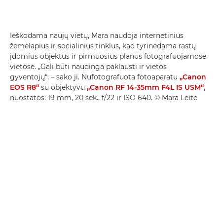
Ieškodama naujų vietų, Mara naudoja internetinius
žemėlapius ir socialinius tinklus, kad tyrinėdama rastų
įdomius objektus ir pirmuosius planus fotografuojamose
vietose. „Gali būti naudinga paklausti ir vietos
gyventojų“, – sako ji. Nufotografuota fotoaparatu
„Canon
EOS R8“
su objektyvu
„Canon RF 14-35mm F4L IS USM“
,
nuostatos: 19 mm, 20 sek., f/22 ir ISO 640. © Mara Leite