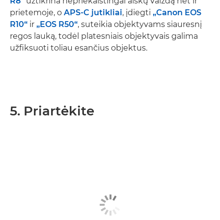
R8“
užtikrina nepriekaištingai aiškų vaizdą net ir
prietemoje, o
APS-C jutikliai
, įdiegti
„Canon EOS
R10“
ir
„EOS R50“
, suteikia objektyvams siauresnį
regos lauką, todėl platesniais objektyvais galima
užfiksuoti toliau esančius objektus.
5. Priartėkite