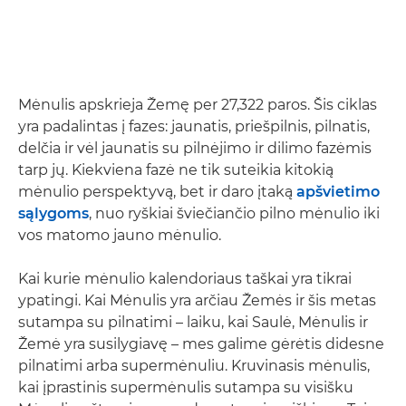
Mėnulis apskrieja Žemę per 27,322 paros. Šis ciklas
yra padalintas į fazes: jaunatis, priešpilnis, pilnatis,
delčia ir vėl jaunatis su pilnėjimo ir dilimo fazėmis
tarp jų. Kiekviena fazė ne tik suteikia kitokią
mėnulio perspektyvą, bet ir daro įtaką
apšvietimo
sąlygoms
, nuo ryškiai šviečiančio pilno mėnulio iki
vos matomo jauno mėnulio.
Kai kurie mėnulio kalendoriaus taškai yra tikrai
ypatingi. Kai Mėnulis yra arčiau Žemės ir šis metas
sutampa su pilnatimi – laiku, kai Saulė, Mėnulis ir
Žemė yra susilygiavę – mes galime gėrėtis didesne
pilnatimi arba supermėnuliu. Kruvinasis mėnulis,
kai įprastinis supermėnulis sutampa su visišku