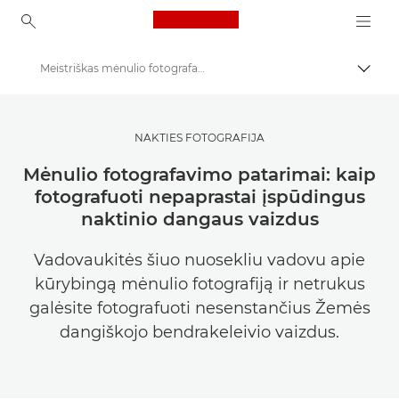
Canon Logo, back to ho
Meistriškas mėnulio fotografavimas
Perju
Canon
Pasisemkite įkvėpimo | Fotografijos ir spausdinimo patarimai ir pirkėjų vadovai
NAKTIES FOTOGRAFIJA
Fotografijos ir spausdinimo patarimai ir metodai
Mėnulio fotografavimo patarimai: kaip
fotografuoti nepaprastai įspūdingus
naktinio dangaus vaizdus
Vadovaukitės šiuo nuosekliu vadovu apie
kūrybingą mėnulio fotografiją ir netrukus
galėsite fotografuoti nesenstančius Žemės
dangiškojo bendrakeleivio vaizdus.