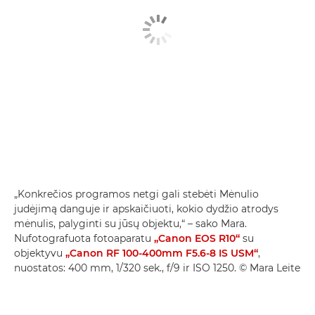
„Konkrečios programos netgi gali stebėti Mėnulio
judėjimą danguje ir apskaičiuoti, kokio dydžio atrodys
mėnulis, palyginti su jūsų objektu,“ – sako Mara.
Nufotografuota fotoaparatu
„Canon EOS R10“
su
objektyvu
„Canon RF 100-400mm F5.6-8 IS USM“
,
nuostatos: 400 mm, 1/320 sek., f/9 ir ISO 1250. © Mara Leite