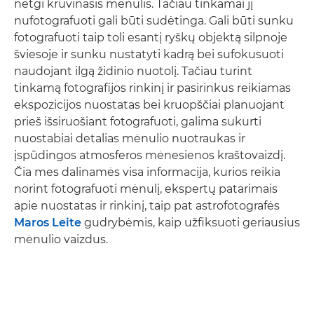
netgi kruvinasis mėnulis. Tačiau tinkamai jį
nufotografuoti gali būti sudėtinga. Gali būti sunku
fotografuoti taip toli esantį ryškų objektą silpnoje
šviesoje ir sunku nustatyti kadrą bei sufokusuoti
naudojant ilgą židinio nuotolį. Tačiau turint
tinkamą fotografijos rinkinį ir pasirinkus reikiamas
ekspozicijos nuostatas bei kruopščiai planuojant
prieš išsiruošiant fotografuoti, galima sukurti
nuostabiai detalias mėnulio nuotraukas ir
įspūdingos atmosferos mėnesienos kraštovaizdį.
Čia mes dalinamės visa informacija, kurios reikia
norint fotografuoti mėnulį, ekspertų patarimais
apie nuostatas ir rinkinį, taip pat astrofotografės
Maros Leite
gudrybėmis, kaip užfiksuoti geriausius
mėnulio vaizdus.