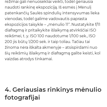
režimai gali nenuosekliai veikti, todėl geriausia
naudoti rankinę ekspoziciją. Iš esmės į Mėnulį
patenkančių Saulės spindulių intensyvumas lieka
vienodas, todėl galime vadovautis paprasta
ekspozicijos taisykle – „mėnulio 11“. Nustatykite f/11
diafragmą ir pritaikykite išlaikymą atvirkščiai ISO
reikšmei, t. y. ISO 100 naudotume 1/100 sek., ISO
200 jis būtų 1/200 sek. ir taip toliau. Tačiau tai
žinoma nėra iškalta akmenyje – atsispirdami nuo
šių reikšmių išlaikymą ir diafragmą galite keisti, kol
vaizdas atrodys tinkamai.
4. Geriausias rinkinys mėnulio
fotografijai