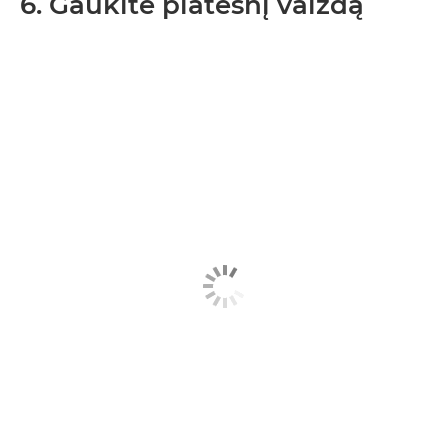
6. Gaukite platesnį vaizdą