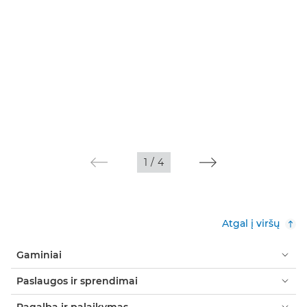
1
/
4
Atgal į viršų
Gaminiai
Paslaugos ir sprendimai
Pagalba ir palaikymas