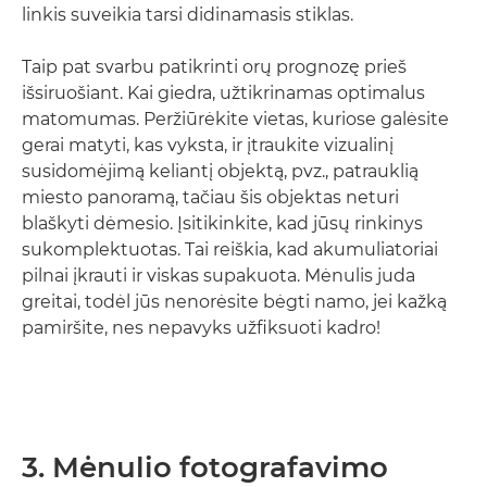
linkis suveikia tarsi didinamasis stiklas.
Taip pat svarbu patikrinti orų prognozę prieš
išsiruošiant. Kai giedra, užtikrinamas optimalus
matomumas. Peržiūrėkite vietas, kuriose galėsite
gerai matyti, kas vyksta, ir įtraukite vizualinį
susidomėjimą keliantį objektą, pvz., patrauklią
miesto panoramą, tačiau šis objektas neturi
blaškyti dėmesio. Įsitikinkite, kad jūsų rinkinys
sukomplektuotas. Tai reiškia, kad akumuliatoriai
pilnai įkrauti ir viskas supakuota. Mėnulis juda
greitai, todėl jūs nenorėsite bėgti namo, jei kažką
pamiršite, nes nepavyks užfiksuoti kadro!
3. Mėnulio fotografavimo