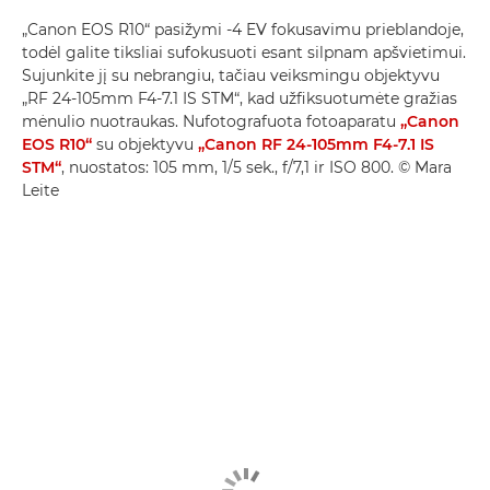
„Canon EOS R10“ pasižymi -4 EV fokusavimu prieblandoje,
todėl galite tiksliai sufokusuoti esant silpnam apšvietimui.
Sujunkite jį su nebrangiu, tačiau veiksmingu objektyvu
„RF 24-105mm F4-7.1 IS STM“, kad užfiksuotumėte gražias
mėnulio nuotraukas. Nufotografuota fotoaparatu
„Canon
EOS R10“
su objektyvu
„Canon RF 24-105mm F4-7.1 IS
STM“
, nuostatos: 105 mm, 1/5 sek., f/7,1 ir ISO 800. © Mara
Leite