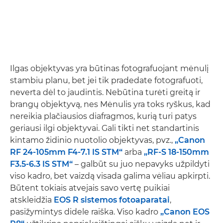
Ilgas objektyvas yra būtinas fotografuojant mėnulį
stambiu planu, bet jei tik pradedate fotografuoti,
neverta dėl to jaudintis. Nebūtina turėti greitą ir
brangų objektyvą, nes Mėnulis yra toks ryškus, kad
nereikia plačiausios diafragmos, kurią turi patys
geriausi ilgi objektyvai. Gali tikti net standartinis
kintamo židinio nuotolio objektyvas, pvz.,
„Canon
RF 24-105mm F4-7.1 IS STM“
arba
„RF-S 18-150mm
F3.5-6.3 IS STM“
– galbūt su juo nepavyks užpildyti
viso kadro, bet vaizdą visada galima vėliau apkirpti.
Būtent tokiais atvejais savo vertę puikiai
atskleidžia
EOS R sistemos fotoaparatai
,
pasižymintys didele raiška. Viso kadro
„Canon EOS