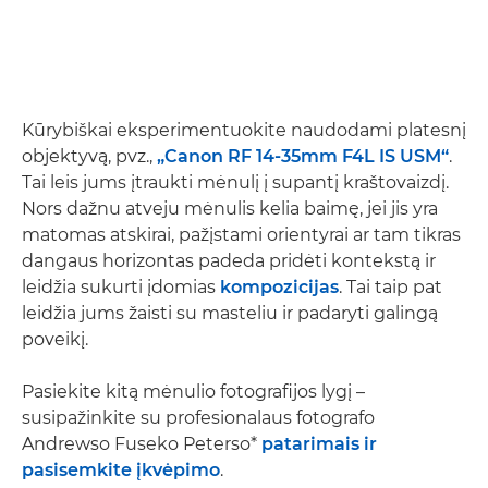
Kūrybiškai eksperimentuokite naudodami platesnį
objektyvą, pvz.,
„Canon RF 14-35mm F4L IS USM“
.
Tai leis jums įtraukti mėnulį į supantį kraštovaizdį.
Nors dažnu atveju mėnulis kelia baimę, jei jis yra
matomas atskirai, pažįstami orientyrai ar tam tikras
dangaus horizontas padeda pridėti kontekstą ir
leidžia sukurti įdomias
kompozicijas
. Tai taip pat
leidžia jums žaisti su masteliu ir padaryti galingą
poveikį.
Pasiekite kitą mėnulio fotografijos lygį –
susipažinkite su profesionalaus fotografo
Andrewso Fuseko Peterso*
patarimais ir
pasisemkite įkvėpimo
.