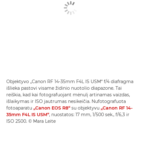
Objektyvo „Canon RF 14-35mm F4L IS USM“ f/4 diafragma
išlieka pastovi visame židinio nuotolio diapazone. Tai
reiškia, kad kai fotografuojant mėnulį artinamas vaizdas,
išlaikymas ir ISO jautrumas nesikeičia. Nufotografuota
fotoaparatu
„Canon EOS R8“
su objektyvu
„Canon RF 14-
35mm F4L IS USM“
, nuostatos: 17 mm, 1/500 sek., f/6,3 ir
ISO 2500. © Mara Leite