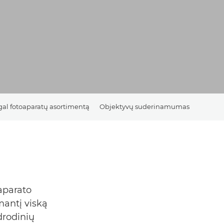
gal fotoaparatų asortimentą
Objektyvų suderinamumas
aparato
mantį viską
drodinių