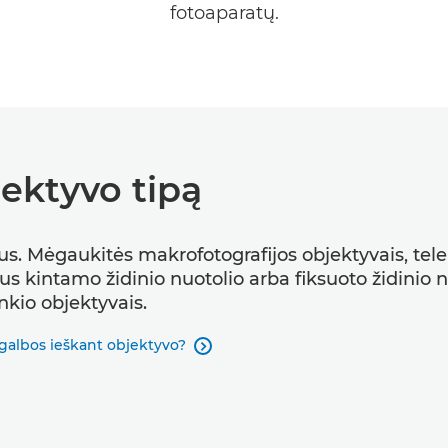
fotoaparatų.
jektyvo tipą
s. Mėgaukitės makrofotografijos objektyvais, tele
s kintamo židinio nuotolio arba fiksuoto židinio nu
inkio objektyvais.
galbos ieškant objektyvo?
