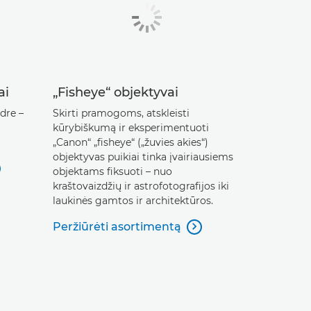
ai
„Fisheye“ objektyvai
dre –
Skirti pramogoms, atskleisti
kūrybiškumą ir eksperimentuoti
„Canon“ „fisheye“ („žuvies akies“)
objektyvas puikiai tinka įvairiausiems
objektams fiksuoti – nuo
kraštovaizdžių ir astrofotografijos iki
laukinės gamtos ir architektūros.
Peržiūrėti asortimentą
