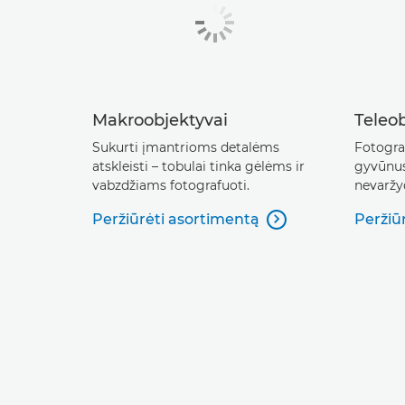
Makroobjektyvai
Teleob
Sukurti įmantrioms detalėms
Fotograf
atskleisti – tobulai tinka gėlėms ir
gyvūnus
vabzdžiams fotografuoti.
nevaržy
Peržiūrėti asortimentą
Peržiū
