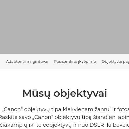
ą
Adapteriai ir ilgintuvai
Pasisemkite įkvėpimo
Objektyvai pa
Mūsų objektyvai
 „Canon“ objektyvų tipą kiekvienam žanrui ir foto
Raskite savo „Canon“ objektyvų tipą šiandien, api
čiakampių iki teleobjektyvų ir nuo DSLR iki bevei