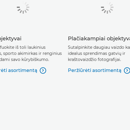
jektyvai
Plačiakampiai objektyv
uokite iš toli laukinius
Sutalpinkite daugiau vaizdo ka
, sporto akimirkas ir renginius
idealus sprendimas gatvių ir
dami savo kūrybiškumo.
kraštovaizdžio fotografijai.
rėti asortimentą
Peržiūrėti asortimentą

