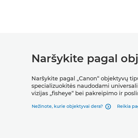
Naršykite pagal ob
Naršykite pagal „Canon“ objektyvų tipu
specializuokitės naudodami universaliu
vizijas „fisheye“ bei pakreipimo ir posl
Nežinote, kurie objektyvai dera?
Reikia pa
