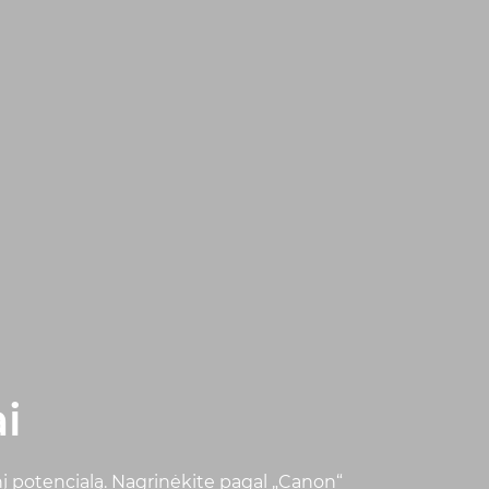
i
nį potencialą. Nagrinėkite pagal „Canon“