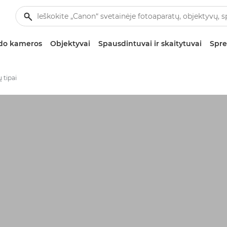
zdo kameros
Objektyvai
Spausdintuvai ir skaitytuvai
Spre
 tipai