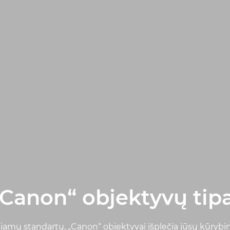
„Canon“ objektyvų tipa
eliamų standartų, „Canon“ objektyvai išplečia jūsų kūrybi