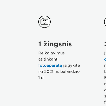
step01
1 žingsnis
Reikalavimus
Į
atitinkantį
fotoaparatą
įsigykite
n
iki 2021 m. balandžio
l
1 d.
f