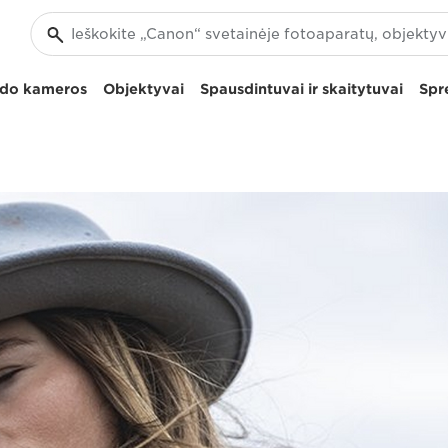
izdo kameros
Objektyvai
Spausdintuvai ir skaitytuvai
Spr