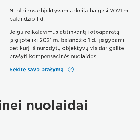
Nuolaidos objektyvams akcija baigėsi 2021 m.
balandžio 1 d.
Jeigu reikalavimus atitinkantį fotoaparatą
įsigijote iki 2021 m. balandžio 1 d., įsigydami
bet kurį iš nurodytų objektyvų vis dar galite
prašyti kompensacinės nuolaidos.
Sekite savo prašymą
*Taikomos tam tikros nuostatos ir sąlygos
nei nuolaidai