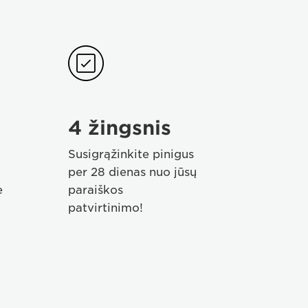
Step
04
4 žingsnis
Susigrąžinkite pinigus
per 28 dienas nuo jūsų
e
paraiškos
patvirtinimo!