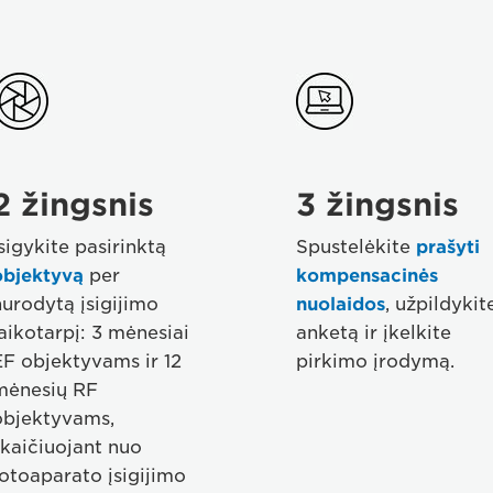
Step
Step
02
02
2 žingsnis
3 žingsnis
sigykite pasirinktą
Spustelėkite
prašyti
objektyvą
per
kompensacinės
urodytą įsigijimo
nuolaidos
, užpildykit
aikotarpį: 3 mėnesiai
anketą ir įkelkite
EF objektyvams ir 12
pirkimo įrodymą.
mėnesių RF
objektyvams,
skaičiuojant nuo
otoaparato įsigijimo